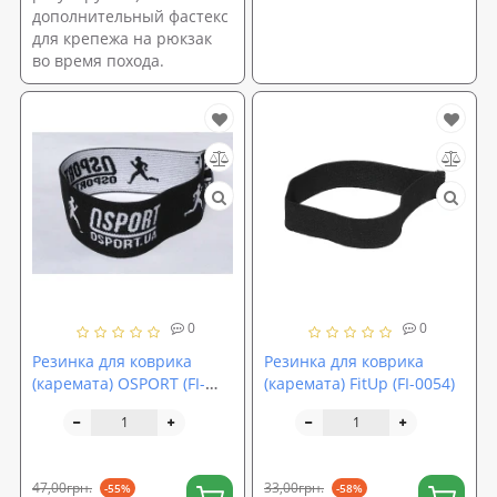
дополнительный фастекс
для крепежа на рюкзак
во время похода.
0
0
Резинка для коврика
Резинка для коврика
(каремата) OSPORT (FI-
(каремата) FitUp (FI-0054)
0121)
47,00грн.
33,00грн.
-55%
-58%