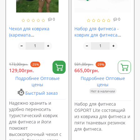
0
0
Чехол для коврика
Набор для фитнеса -
(каремата
коврик для фитнеса
туристического) для
(каремат для йоги) +
туризма и фитнеса
набор из 5 резинок
OSPORT Lite 23 см (FI-
OSPORT Lite (n-0032)
0030)
173,00грн.
931,00грн.
-25%
-29%
129,00грн.
665,00грн.
Подробнее Оптовые
Подробнее Оптовые
цены
цены
Нет в наличии
Быстрый заказ
Надежно хранить и
Набор для фитнеса
удобно переносить
OSPORT Lite состоящий
туристический коврик
из коврика для фитнеса и
для фитнеса и йоги
пяти тканевых резинок
поможет
для фитнеса.
высокопрочный чехол с