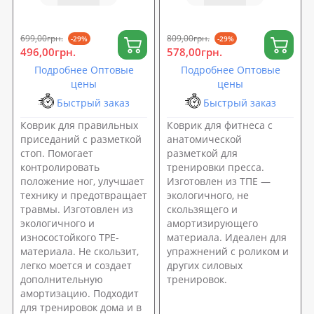
мат, каремат
(йога мат, каремат
спортивный) 6мм OSPORT
спортивный) 6мм OSPORT
(MS 4588)
(MS 4590)
699,00грн.
809,00грн.
-29%
-29%
496,00грн.
578,00грн.
Подробнее Оптовые
Подробнее Оптовые
цены
цены
Быстрый заказ
Быстрый заказ
Коврик для правильных
Коврик для фитнеса с
приседаний с разметкой
анатомической
стоп. Помогает
разметкой для
контролировать
тренировки пресса.
положение ног, улучшает
Изготовлен из ТПЕ —
технику и предотвращает
экологичного, не
травмы. Изготовлен из
скользящего и
экологичного и
амортизирующего
износостойкого TPE-
материала. Идеален для
материала. Не скользит,
упражнений с роликом и
легко моется и создает
других силовых
дополнительную
тренировок.
амортизацию. Подходит
для тренировок дома и в