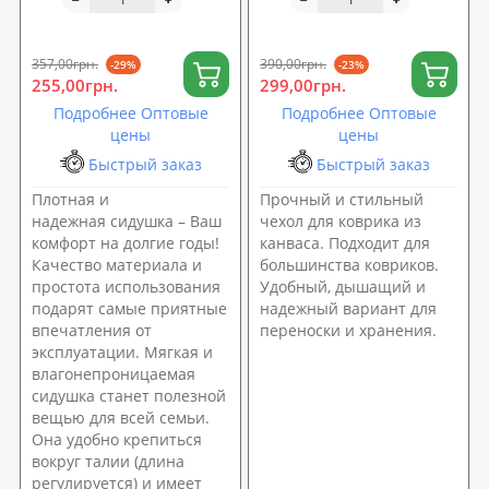
поход 34х38х1см OSPORT
из канваса OSPORT (OF-
Pro (ty-0049)
0289)
357,00грн.
390,00грн.
-29%
-23%
255,00грн.
299,00грн.
Подробнее Оптовые
Подробнее Оптовые
цены
цены
Быстрый заказ
Быстрый заказ
Плотная и
Прочный и стильный
надежная сидушка – Ваш
чехол для коврика из
комфорт на долгие годы!
канваса. Подходит для
Качество материала и
большинства ковриков.
простота использования
Удобный, дышащий и
подарят самые приятные
надежный вариант для
впечатления от
переноски и хранения.
эксплуатации. Мягкая и
влагонепроницаемая
сидушка станет полезной
вещью для всей семьи.
Она удобно крепиться
вокруг талии (длина
регулируется) и имеет