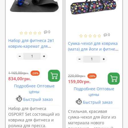
0
0
Набор для фитнеса 2в1
Сумка-чехол для коврика
коврик-каремат для
(мата) для йоги и фитнеса
фитнеса и спорта +
OSPORT Yoga bag fashion
колесо-ролик для пресса
(MS 2516-4-B)
OSPORT Set 11 (n-0042)
1 165,00грн.
-28%
220,00грн.
-28%
834,00грн.
159,00грн.
Подробнее Оптовые
Подробнее Оптовые
цены
цены
Быстрый заказ
Быстрый заказ
Набор для фитнеса
Стильная, красивая
OSPORT Set состоящий из
сумка-чехол для йоги из
коврика для фитнеса и
материала нового
ролика для пресса.