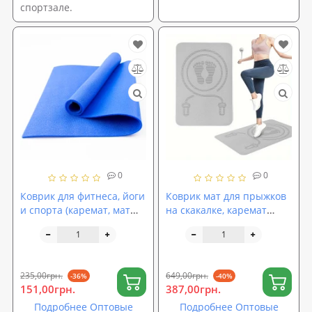
спортзале.
0
0
Коврик для фитнеса, йоги
Коврик мат для прыжков
и спорта (каремат, мат
на скакалке, каремат
спортивный) FitUp Lite
спортивный для фитнеса
5мм (F-00008)
и спорта TPE 10мм
OSPORT (MS 4587-10)
235,00грн.
649,00грн.
-36%
-40%
151,00грн.
387,00грн.
Подробнее Оптовые
Подробнее Оптовые