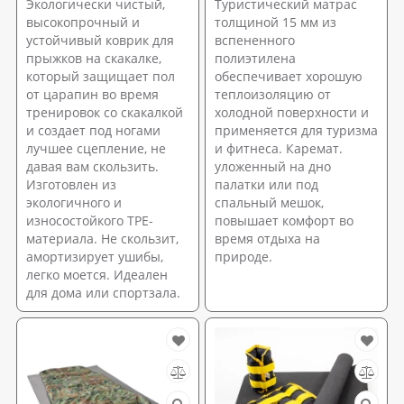
Экологически чистый,
Туристический матрас
высокопрочный и
толщиной 15 мм из
устойчивый коврик для
вспененного
прыжков на скакалке,
полиэтилена
который защищает пол
обеспечивает хорошую
от царапин во время
теплоизоляцию от
тренировок со скакалкой
холодной поверхности и
и создает под ногами
применяется для туризма
лучшее сцепление, не
и фитнеса. Каремат.
давая вам скользить.
уложенный на дно
Изготовлен из
палатки или под
экологичного и
спальный мешок,
износостойкого TPE-
повышает комфорт во
материала. Не скользит,
время отдыха на
амортизирует ушибы,
природе.
легко моется. Идеален
для дома или спортзала.