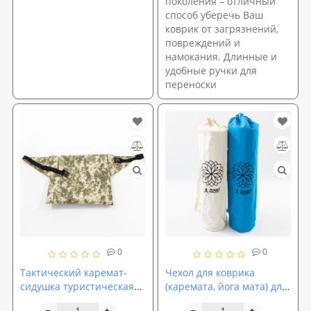
поколения – отличный
способ уберечь Ваш
коврик от загрязнений,
повреждений и
намокания. Длинные и
удобные ручки для
переноски
0
0
Тактический каремат-
Чехол для коврика
сидушка туристическая
(каремата, йога мата) для
(поджопник-пенопопа) в
йоги, фитнеса и туризма