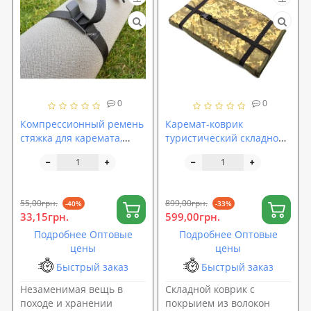
0
0
Компрессионный ремень
Каремат-коврик
стяжка для каремата,
туристический складной
коврика для йоги и
военный 185х60х1см
фитнеса OSPORT (fl-0029)
OSPORT Pro (ty-0046)
55,00грн.
899,00грн.
-40%
-33%
33,15грн.
599,00грн.
Подробнее Оптовые
Подробнее Оптовые
цены
цены
Быстрый заказ
Быстрый заказ
Незаменимая вещь в
Складной коврик с
походе и хранении
покрыием из волокон