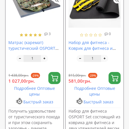
3
0
Матрас (каремат)
Набор для фитнеса -
туристический OSPORT
Коврик для фитнеса и
1м х 2м толщина 2см (FI-
спорта (каремат) +
0015-20)
утяжелители 2шт по 2 кг
OSPORT Set 38 (n-0031)
1 438,00грн.
815,00грн.
-29%
-29%
1 027,00грн.
581,00грн.
Подробнее Оптовые
Подробнее Оптовые
цены
цены
Быстрый заказ
Быстрый заказ
Получить удовольствие
Набор для фитнеса
от туристического похода
OSPORT Set состоящий из
и при этом сохранить
коврика для фитнеса и
здоровье - думаете,
двух утяжелителей весом