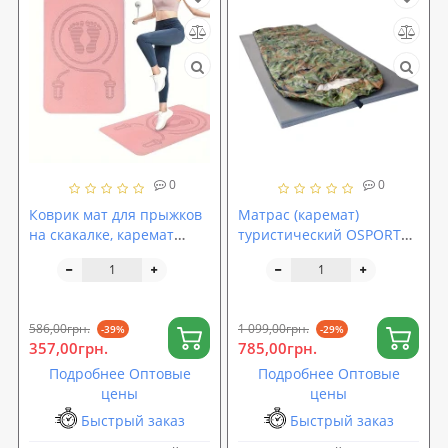
0
0
Коврик мат для прыжков
Матрас (каремат)
на скакалке, каремат
туристический OSPORT
спортивный для фитнеса
1м х 2м толщина 15мм (FI-
и спорта TPE 8мм OSPORT
0015-15)
(MS 4587)
586,00грн.
1 099,00грн.
-39%
-29%
357,00грн.
785,00грн.
Подробнее Оптовые
Подробнее Оптовые
цены
цены
Быстрый заказ
Быстрый заказ