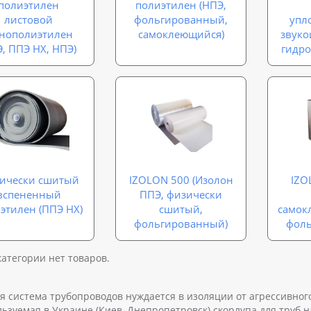
полиэтилен
полиэтилен (НПЭ,
листовой
фольгированный,
упл
енополиэтилен
самоклеющийся)
звуко
, ППЭ НХ, НПЭ)
гидр
ически сшитый
IZOLON 500 (Изолон
IZO
вспененный
ППЭ, физически
этилен (ППЭ НХ)
сшитый,
самок
фольгированный)
фол
категории нет товаров.
я система трубопроводов нуждается в изоляции от агрессивно
ьзуемая в Украине (Киев, Днепропетровск) скорлупа для труб 