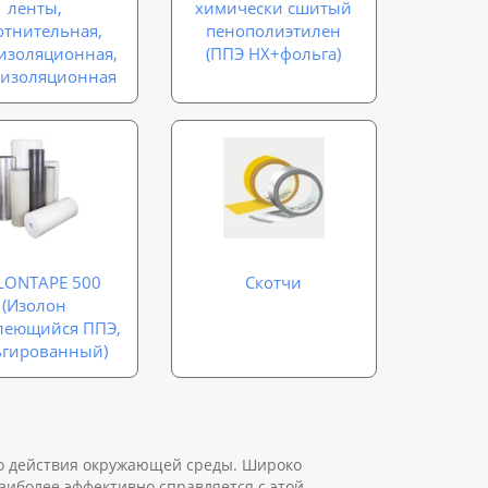
ленты,
химически сшитый
отнительная,
пенополиэтилен
изоляционная,
(ППЭ НХ+фольга)
оизоляционная
LONTAPE 500
Скотчи
(Изолон
леющийся ППЭ,
ьгированный)
го действия окружающей среды. Широко
наиболее эффективно справляется с этой