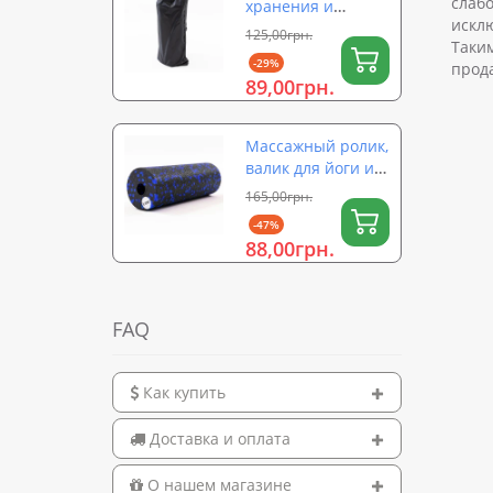
слабо
хранения и
исклю
переноски ролика
125,00грн.
Таким
для йоги (валика)
-29%
прод
на затяжке 56×26
89,00грн.
см OSPORT (OF-
0323)
Массажный ролик,
валик для йоги и
массажа спины
165,00грн.
EPP (массажер для
-47%
спины, шеи, ног)
88,00грн.
OSPORT 15х5см
(OF-0322)
FAQ
Как купить
Доставка и оплата
О нашем магазине