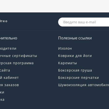
йте о
нительно
Полезные ссылки
водители
Изолон
очные сертификаты
Коврики для йоги
ёрская программа
Карематы
сайта
Боксерская груша
й кабинет
Боксерские перчатки
я заказов
Шумоизоляция автомобил
ки
лка