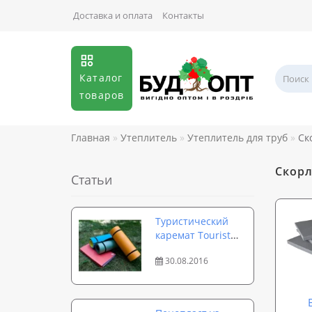
Доставка и оплата
Контакты
Каталог
товаров
Главная
Утеплитель
Утеплитель для труб
Ск
Скорл
Статьи
Туристический
каремат Tourist
Profi — идеальный
30.08.2016
коврик для похода
и тренировок