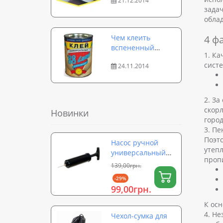
21.12.2014
полиэтилена
зада
(пенополиэтилен)
обла
Чем клеить
4 ф
вспененный
1. К
полиэтилен
систе
24.11.2014
(пенополиэтилен)
2. За
скорл
Новинки
город
3. Пе
Поэт
Насос ручной
утеп
универсальный
проп
для мячей,
139,00грн.
надувных
-29%
изделий,
99,00грн.
фитболов OSPORT
(OF-0324)
К осн
4. Не
Чехол-сумка для