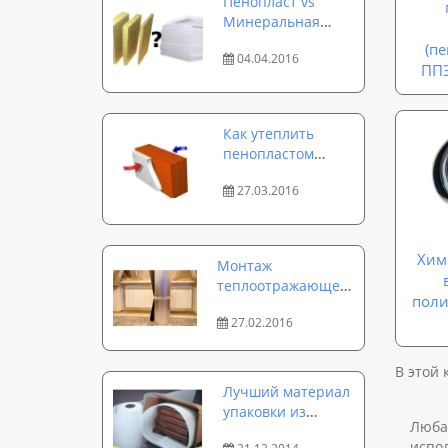
Пенопласт vs
Минеральная
вата
(п
04.04.2016
ППЭ
Как утеплить
пенопластом
стены? Расчет
27.03.2016
толщины
Хим
Монтаж
теплоотражающего
поли
экрана (фольги) за
27.02.2016
батарею, радиатор
отопления
В этой 
Лучший материал
упаковки из
Люба
вспененного
испол