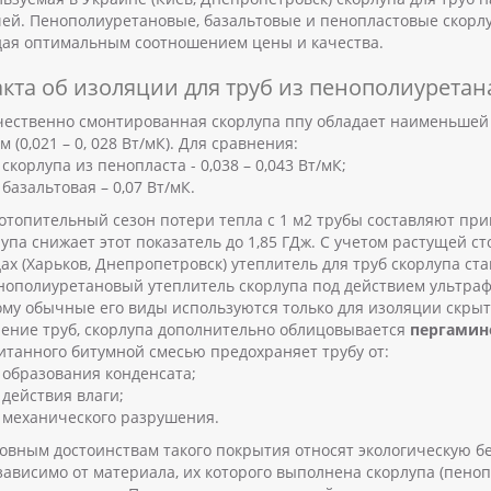
чей. Пенополиуретановые, базальтовые и пенопластовые скорл
дая оптимальным соотношением цены и качества.
акта об изоляции для труб из пенополиуретан
ачественно смонтированная скорлупа ппу обладает наименьше
м (0,021 – 0, 028 Вт/мК). Для сравнения:
скорлупа из пенопласта - 0,038 – 0,043 Вт/мК;
базальтовая – 0,07 Вт/мК.
 отопительный сезон потери тепла с 1 м2 трубы составляют при
упа снижает этот показатель до 1,85 ГДж. С учетом растущей с
ах (Харьков, Днепропетровск) утеплитель для труб скорлупа ст
нополиуретановый утеплитель скорлупа под действием ультраф
ому обычные его виды используются только для изоляции скры
ление труб, скорлупа дополнительно облицовывается
пергамин
итанного битумной смесью предохраняет трубу от:
образования конденсата;
действия влаги;
механического разрушения.
овным достоинствам такого покрытия относят экологическую б
зависимо от материала, их которого выполнена скорлупа (пеноп