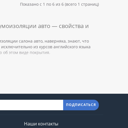
Показано с 1 по 6 из 6 (всего 1 страниц)
умоизоляции авто — свойства и
изоляции салона авто, наверняка, знают, что
о исключительно из курсов английского языка
ю об этом виде покрытия.
териала
ПОДПИСАТЬСЯ
Наши контакты