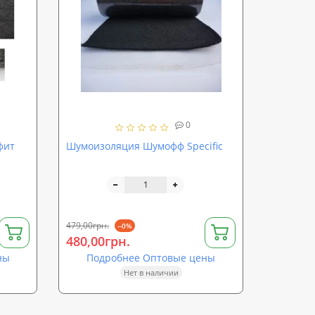
0
фит
Шумоизоляция Шумофф Specific
479,00грн.
--0%
480,00грн.
ны
Подробнее Оптовые цены
Нет в наличии