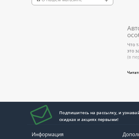
Авт
осо
Что т
это з
(в пе
Ков
Читат
Подпишитесь на рассылку, и узнава
скидках и акциях первыми!
Информация
Допол