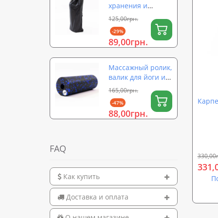
хранения и
переноски ролика
125,00грн.
для йоги (валика)
-29%
на затяжке 56×26
89,00грн.
см OSPORT (OF-
0323)
Массажный ролик,
валик для йоги и
массажа спины
165,00грн.
EPP (массажер для
Карпе
-47%
спины, шеи, ног)
88,00грн.
OSPORT 15х5см
(OF-0322)
FAQ
330,00
331,
Как купить
П
Доставка и оплата
О нашем магазине