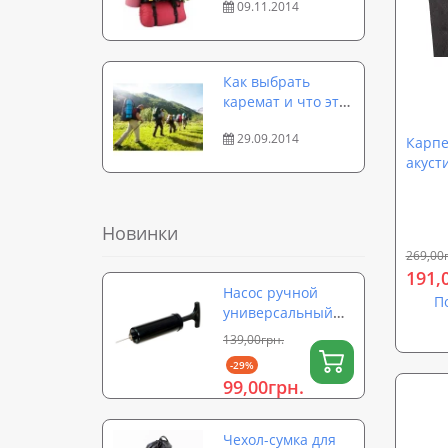
09.11.2014
Как выбрать
каремат и что это
такое
29.09.2014
Карпе
акуст
обшив
Carpet
Новинки
269,00
191,
Насос ручной
П
универсальный
для мячей,
139,00грн.
надувных
-29%
изделий,
99,00грн.
фитболов OSPORT
(OF-0324)
Чехол-сумка для