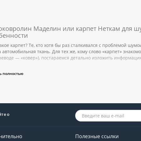
оковролин Маделин или карпет Неткам для ш
бенности
акое карпет? Те, кто хотя бы раз сталкивался с проблемой шумо
а автомобильная ткань. Для тех же, кому слово «карпет» знаком
реводе — «ковер»), постараемся детально изложить информаци
ролин для авто: свойства и преимущества ма
ь полностью
йте о
нительно
Полезные ссылки