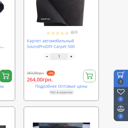
0
Карпет автомобильный
й
SoundProOFF Carpet 500
о)
263,00грн.
--0%
264,00грн.
0
ны
Подробнее Оптовые цены
Нет в наличии
0
0