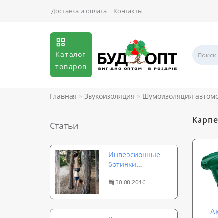
Доставка и оплата
Контакты
Каталог
товаров
Главная
Звукоизоляция
Шумоизоляция автом
Карпе
Статьи
Инверсионные
ботинки
Onhillsport:
30.08.2016
особенности
применения и
эффективные
А
упражнения