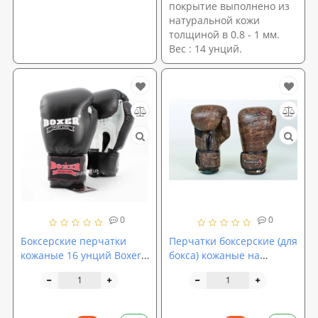
покрытие выполнено из
натуральной кожи
толщиной в 0.8 - 1 мм.
Вес : 14 унций.
0
0
Боксерские перчатки
Перчатки боксерские (для
кожаные 16 унций Boxer
бокса) кожаные на
Элит (bx-0075)
липучке 10-12oz HAYAB
KANPEKI (VL-5779)