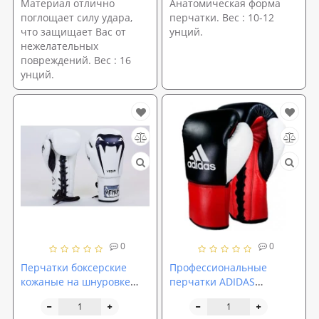
Материал отлично
Анатомическая форма
поглощает силу удара,
перчатки. Вес : 10-12
что защищает Вас от
унций.
нежелательных
повреждений. Вес : 16
унций.
0
0
Перчатки боксерские
Профессиональные
кожаные на шнуровке
перчатки ADIDAS
VENUM 10,12,14 унций
Dynamic Profi
(VL-5786)