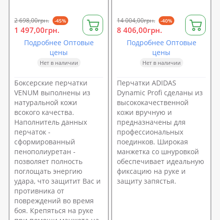
2 698,00грн.
14 004,00грн.
-45%
-40%
1 497,00грн.
8 406,00грн.
Подробнее Оптовые
Подробнее Оптовые
цены
цены
Нет в наличии
Нет в наличии
Боксерские перчатки
Перчатки ADIDAS
VENUM выполнены из
Dynamic Profi сделаны из
натуральной кожи
высококачественной
всокого качества.
кожи вручную и
Наполнитель данных
предназначены для
перчаток -
профессиональных
сформированный
поединков. Широкая
пенополиуретан -
манжетка со шнуровкой
позволяет полность
обеспечивает идеальную
поглощать энергию
фиксацию на руке и
удара, что защитит Вас и
защиту запястья.
противника от
повреждений во время
боя. Крепяться на руке