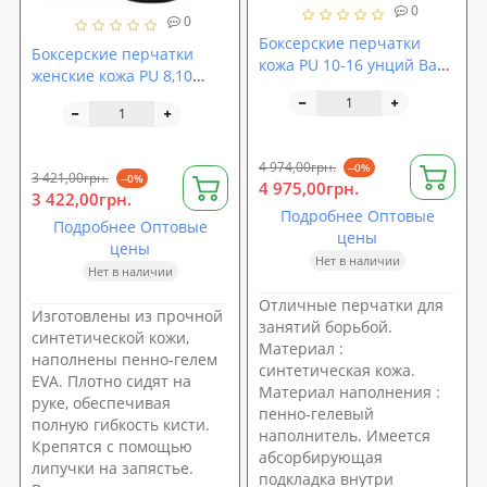
0
0
Боксерские перчатки
Боксерские перчатки
кожа PU 10-16 унций Bad
женские кожа PU 8,10
Boy Legacy 3.0 мм (240030)
унций Bad Boy 3.0
(240035)
4 974,00грн.
--0%
3 421,00грн.
--0%
4 975,00грн.
3 422,00грн.
Подробнее Оптовые
Подробнее Оптовые
цены
цены
Нет в наличии
Нет в наличии
Отличные перчатки для
Изготовлены из прочной
занятий борьбой.
синтетической кожи,
Материал :
наполнены пенно-гелем
синтетическая кожа.
EVA. Плотно сидят на
Материал наполнения :
руке, обеспечивая
пенно-гелевый
полную гибкость кисти.
наполнитель. Имеется
Крепятся с помощью
абсорбирующая
липучки на запястье.
подкладка внутри