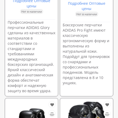
Подробнее Оптовые
Подробнее Оптовые
цены
цены
Нет в наличии
Нет в наличии
Профессиональные
Боксерские перчатки
перчатки ADIDAS Glory
ADIDAS Pro Fight имеют
сделаны из качественных
классическую
материалов в
эргономическую форму и
соответствии со
выполнены из
стандартами и
натуральной кожи.
требованиями
Подойдут для тренировок
международных
со снарядами и
боксерских организаций.
профессиональных
Яркий классический
поединков. Модель
дизайн и анатомическая
представлена в 8 и 10
форма обеспечат
унциях.
комфорт и надежную
защиту во время удара.