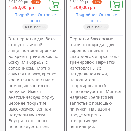
2 015,00грн.
2 844,00грн.
-23%
-47%
1 552,00грн.
1 509,00грн.
Подробнее Оптовые
Подробнее Оптовые
цены
цены
Нет в наличии
Нет в наличии
Эти перчатки для бокса
Перчатки боксерские
станут отличной
отлично подходят для
защитной экипировкой
соревнований, для
во время тренировок по
спаррингов и просто для
боксу или борьбы с
тренировок. Перчатки
соперником. Плотно
изготовлены из
садятся на руку, крепко
натуральной кожи,
крепятся к запястью с
наполнитель -
помощью застежки -
сформированный
липучки. Имеют
пенополиуретан. Манжет
анатомическую форму.
надежно крепится на
Верхнее покрытие -
запястье с помощью
высококачественная
липучки. На ладони
натуральная кожа.
предусмотрены
Внутри наполнены
отверстия для
пенополиуретаном.
вентиляции.