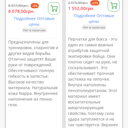
2 015,00грн.
-23%
8 077,00грн.
--0%
1 552,00грн.
8 078,00грн.
Подробнее Оптовые
Подробнее Оптовые
цены
цены
Нет в наличии
Нет в наличии
Перчатки для бокса - это
Предназначены для
один из самых важных
тренировок, спарингов и
атрибутов защитной
других видов борьбы.
экипировки бойца. Они
Отлично защитят Ваши
плотно сидят на руке, не
руки от повреждений.
соскальзывают. Это
Обеспечивают полную
обеспечивает прочная
гибкость в запястье.
застежка на липучке.
Высокое качество
Внутри наполнены
материала. Натуральная
пенополиуретаном. Этот
кожа Nappa. Внутреннее
материал имеет
наполнение из пенно-
восхитительные
геля.
амортизирующие
свойства, поэтому сила
удара затупляется и не
так чувствуется. Верхнее