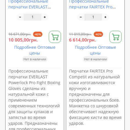
Профессиональные
Профессиональные
перчатки EVERLAST
перчатки FAIRTEX Pro
Powerlock Pro Fight Boxing
Competit
Gloves
16 671,00грн.
11 019,00грн.
-40%
-40%
10 005,00грн.
6 614,00грн.
Подробнее Оптовые
Подробнее Оптовые
цены
цены
Нет в наличии
Нет в наличии
Профессиональные
Перчатки FAIRTEX Pro
перчатки EVERLAST
Competit из натуральной
Powerlock Pro Fight Boxing
кожи изготавливаются
Gloves сделаны из
вручную и
натуральной кожи с
предназначены для
применением
профессиональных боев.
современных технологий
Манжетка со шнуровкой
для защиты кулаков и
обеспечивает надежную
запястья во время
фиксацию кисти во время
ударов. Предназначены
ударов.
для профессиональных