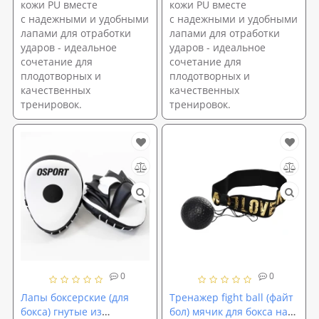
кожи PU вместе
кожи PU вместе
с надежными и удобными
с надежными и удобными
лапами для отработки
лапами для отработки
ударов - идеальное
ударов - идеальное
сочетание для
сочетание для
плодотворных и
плодотворных и
качественных
качественных
тренировок.
тренировок.
0
0
Лапы боксерские (для
Тренажер fight ball (файт
бокса) гнутые из
бол) мячик для бокса на