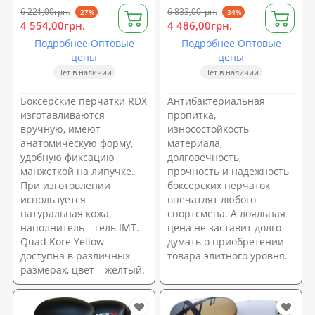
6 221,00грн.
6 833,00грн.
-27%
-34%
4 554,00грн.
4 486,00грн.
Подробнее Оптовые
Подробнее Оптовые
цены
цены
Нет в наличии
Нет в наличии
Боксерские перчатки RDX
Антибактериальная
изготавливаются
пропитка,
вручную, имеют
износостойкость
анатомическую форму,
материала,
удобную фиксацию
долговечность,
манжеткой на липучке.
прочность и надежность
При изготовлении
боксерских перчаток
используется
впечатлят любого
натуральная кожа,
спортсмена. А лояльная
наполнитель – гель IMT.
цена не заставит долго
Quad Kore Yellow
думать о приобретении
доступна в различных
товара элитного уровня.
размерах, цвет – желтый.