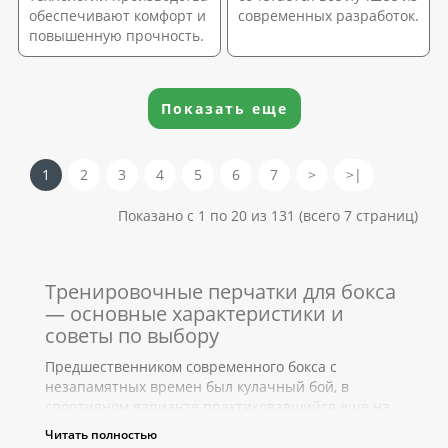
обеспечивают комфорт и
современных разработок.
повышенную прочность.
Показать еще
1
2
3
4
5
6
7
>
>|
Показано с 1 по 20 из 131 (всего 7 страниц)
Тренировочные перчатки для бокса
— основные характеристики и
советы по выбору
Предшественником современного бокса с
незапамятных времен был кулачный бой, в
спортивном варианте практиковавшийся еще на
древнегреческих олимпиадах. Правда, руки
Читать полностью
соперников тогда защищали только ремни,