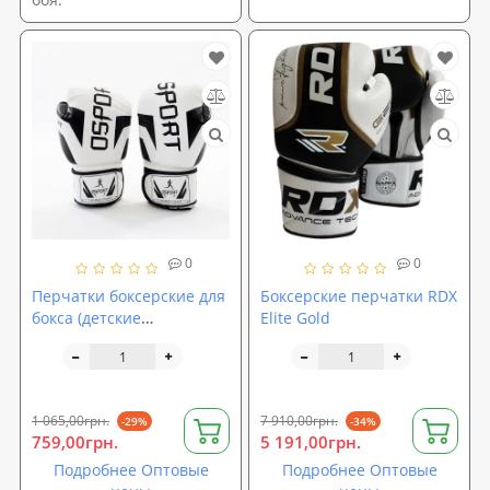
0
0
Перчатки боксерские для
Боксерские перчатки RDX
бокса (детские
Elite Gold
подростковые) 8 унций
на липучке кожа PU
OSPORT (bx-0096)
1 065,00грн.
7 910,00грн.
-29%
-34%
759,00грн.
5 191,00грн.
Подробнее Оптовые
Подробнее Оптовые