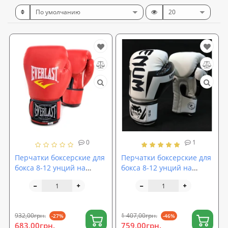
0
1
Перчатки боксерские для
Перчатки боксерские для
бокса 8-12 унций на
бокса 8-12 унций на
липучке Everlast кожа PU
липучке VENUM кожа PU
(BO-3987)
(BO-5698)
932,00грн.
1 407,00грн.
-27%
-46%
683,00грн.
759,00грн.