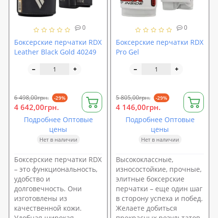
0
0
Боксерские перчатки RDX
Боксерские перчатки RDX
Leather Black Gold 40249
Pro Gel
6 498,00грн.
5 805,00грн.
-29%
-29%
4 642,00грн.
4 146,00грн.
Подробнее Оптовые
Подробнее Оптовые
цены
цены
Нет в наличии
Нет в наличии
Боксерские перчатки RDX
Высококлассные,
– это функциональность,
износостойкие, прочные,
удобство и
элитные боксерские
долговечность. Они
перчатки – еще один шаг
изготовлены из
в сторону успеха и побед.
качественной кожи.
Желаете добиться
Удобная широкая
прекрасных результатов