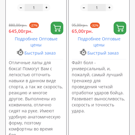
кожвинила OSPORT Lite
резинке OSPORT (MS
(bx-0089)
3258-2)
880,00грн.
95,00грн.
-27%
-32%
645,00грн.
65,00грн.
Подробнее Оптовые
Подробнее Оптовые
цены
цены
Быстрый заказ
Быстрый заказ
Отличные лапы для
Файт болл -
бокса! Помогут Вам с
универсальный, и,
легкостью отточить
пожалуй, самый лучший
навыки в данном виде
тренажер для
спорта, а так же скорость,
проведения четкой
реакцию и многое
отработки ударов бойца.
другое. Выполнены из
Развивает выносливость,
кожвинила, отлично
скорость и точность
сидят на руке. Имеют
удара.
удобную анатомическую
форму, поэтому
комфортны во время
боя.