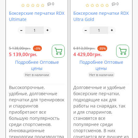
0
0
Боксерские перчатки RDX
Боксерские перчатки RDX
Ultimate
Ultra Gold
5 138,00грн.
6 813,00грн.
--0%
-35%
5 139,00грн.
4 429,00грн.
Подробнее Оптовые
Подробнее Оптовые
цены
цены
Нет в наличии
Нет в наличии
Высокопрочные,
Долговечные и удобные
удобные, долговечные
боксерские перчатки,
перчатки для тренировок
подходящие как для
и спаррингов
работы на снарядах, так
приобретают все
и для спаррингов,
большую популярность
становятся все
среди спортсменов.
популярнее среди
Инновационные
спортсменов. В них
технологии производства
сочетается все лучшее из