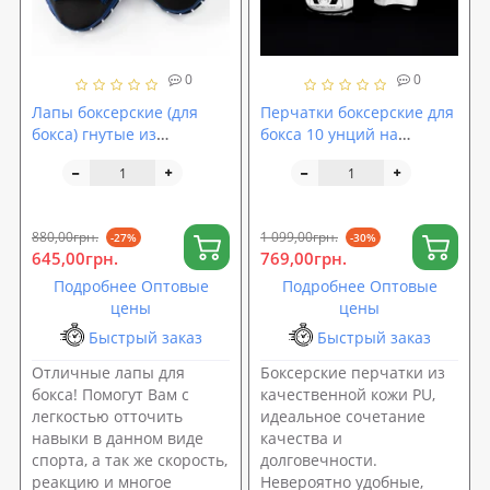
0
0
Лапы боксерские (для
Перчатки боксерские для
бокса) гнутые из
бокса 10 унций на
кожвинила OSPORT Lite
липучке кожа PU OSPORT
(FI-0123)
(bx-0097)
880,00грн.
1 099,00грн.
-27%
-30%
645,00грн.
769,00грн.
Подробнее Оптовые
Подробнее Оптовые
цены
цены
Быстрый заказ
Быстрый заказ
Отличные лапы для
Боксерские перчатки из
бокса! Помогут Вам с
качественной кожи PU,
легкостью отточить
идеальное сочетание
навыки в данном виде
качества и
спорта, а так же скорость,
долговечности.
реакцию и многое
Невероятно удобные,