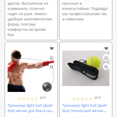
другое. Выполнены из
прочные и
кожвинила, отлично
износостойкие. Подойдут
сидят на руке. Имеют
как профессионалам так
удобную анатомическую
и новичкам.
форму, поэтому
комфортны во время
боя.
0
0
Тренажер fight ball (файт
Тренажер fight ball (файт
бол) мячик для бокса на
бол) теннисный мячик
резинке OSPORT Lite Plus
для бокса на резинке