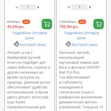
бамбуковый 114см
каремат спортивный)
OSPORT (M 0063)
OSPORT Mat Pro Plus 1см
(OF-0276)
69,00грн.
1 099,00грн.
-29%
-32%
49,00грн.
750,00грн.
Подробнее Оптовые
Подробнее Оптовые
цены
цены
Быстрый заказ
Быстрый заказ
Легкий сачок с
Прочный, мягкий,
бамбуковой ручкой
нескользящий
отлично подойдет для
каучуковый коврик для
ловли бабочек, стрекоз и
йоги и фитнеса OSPORT
других насекомых во
Mat Pro Plus
время прогулок на
1см обеспечивает
природе. Длинная ручка
устойчивость
обеспечивает удобство
нахождения в
использования, а яркие
статических позах и
цвета делают аксессуар
комфортное выполнение
еще более
динамических фитнес-
привлекательным для
упражнений. Толщина 10