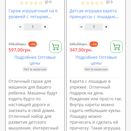
0
0
Гараж игрушечный на 6
Детсая игрушка карета
уровней с четырмя
принцессы с лошадью
машинами и лифтом Metr
Metr Plus (315)
Plus (922)
596,00грн.
345,00грн.
--0%
--1%
597,00грн.
347,00грн.
Подробнее Оптовые
Подробнее Оптовые
цены
цены
Нет в наличии
Нет в наличии
Отличный гараж для
Карета с лошадью в
машинок для Вашего
упряжке. Отличный
ребенка. Машины будут
подарок на день
ездить будто по
Рождения или просто так.
настоящей дороге и
Внутрь кареты можно
заезжать в свой домик.
садить небольшие куклы.
Отличный набор для
Лошадку можно
развития детского
причесать и сделать ей
мышления. Интересный
прическу. Такая игрушка