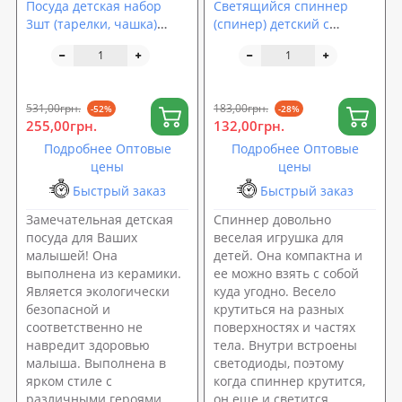
Посуда детская набор
Светящийся спиннер
3шт (тарелки, чашка)
(спинер) детский с
Керамика Stenson (MH-
подсветкой летучая
2770)
мышь 7.5см Profi (MK
1566)
531,00грн.
183,00грн.
-52%
-28%
255,00грн.
132,00грн.
Подробнее Оптовые
Подробнее Оптовые
цены
цены
Быстрый заказ
Быстрый заказ
Замечательная детская
Спиннер довольно
посуда для Ваших
веселая игрушка для
малышей! Она
детей. Она компактна и
выполнена из керамики.
ее можно взять с собой
Является экологически
куда угодно. Весело
безопасной и
крутиться на разных
соответственно не
поверхностях и частях
навредит здоровью
тела. Внутри встроены
малыша. Выполнена в
светодиоды, поэтому
ярком стиле с
когда спиннер крутится,
различными героями
он еще и светится