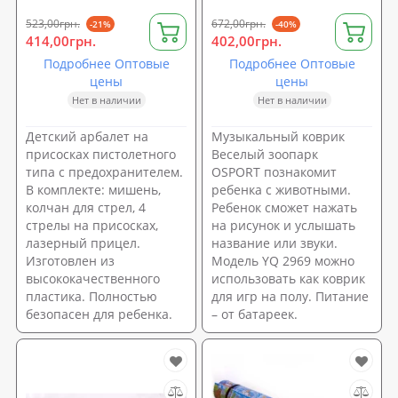
523,00грн.
672,00грн.
-21%
-40%
414,00грн.
402,00грн.
Подробнее Оптовые
Подробнее Оптовые
цены
цены
Нет в наличии
Нет в наличии
Детский арбалет на
Музыкальный коврик
присосках пистолетного
Веселый зоопарк
типа с предохранителем.
OSPORT познакомит
В комплекте: мишень,
ребенка с животными.
колчан для стрел, 4
Ребенок сможет нажать
стрелы на присосках,
на рисунок и услышать
лазерный прицел.
название или звуки.
Изготовлен из
Модель YQ 2969 можно
высококачественного
использовать как коврик
пластика. Полностью
для игр на полу. Питание
безопасен для ребенка.
– от батареек.