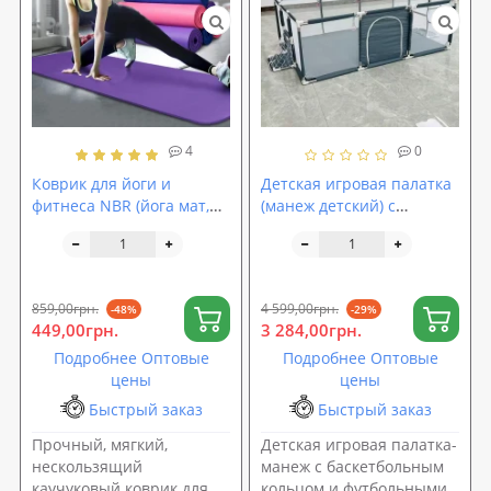
4
0
Коврик для йоги и
Детская игровая палатка
фитнеса NBR (йога мат,
(манеж детский) с
каремат спортивный)
баскетбольным кольцом
OSPORT Mat Pro 1см (FI-
и футбольными воротами
0075)
180х123см (MR 1338-G)
859,00грн.
4 599,00грн.
-48%
-29%
449,00грн.
3 284,00грн.
Подробнее Оптовые
Подробнее Оптовые
цены
цены
Быстрый заказ
Быстрый заказ
Прочный, мягкий,
Детская игровая палатка-
нескользящий
манеж с баскетбольным
каучуковый коврик для
кольцом и футбольными