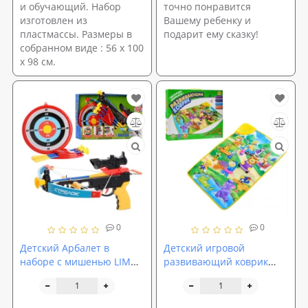
и обучающий. Набор
точно понравится
изготовлен из
Вашему ребенку и
пластмассы. Размеры в
подарит ему сказку!
собранном виде : 56 х 100
х 98 см.
0
0
Детский Арбалет в
Детский игровой
наборе с мишенью LIMO
развивающий коврик
TOY (M 0010)
OSPORT Веселый зоопарк
(YQ 2969)