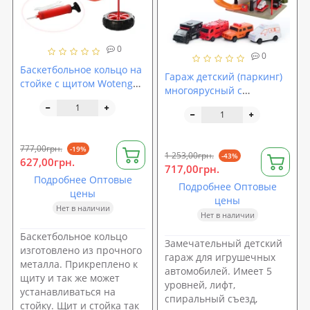
0
0
Баскетбольное кольцо на
Гараж детский (паркинг)
стойке с щитом Woteng
многоярусный с
(M 2994)
машинками Play Smart
(0848)
777,00грн.
-19%
1 253,00грн.
-43%
627,00грн.
717,00грн.
Подробнее Оптовые
Подробнее Оптовые
цены
цены
Нет в наличии
Нет в наличии
Баскетбольное кольцо
Замечательный детский
изготовлено из прочного
гараж для игрушечных
металла. Прикреплено к
автомобилей. Имеет 5
щиту и так же может
уровней, лифт,
устанавливаться на
спиральный съезд,
стойку. Щит и стойка так