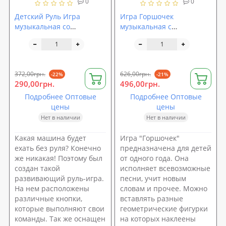
0
0
Детский Руль Игра
Игра Горшочек
музыкальная со
музыкальная с
светоигрой Limo Toy (JT
вставными фигурками
7044)
Limo Toy (0915 UA)
372,00грн.
626,00грн.
-22%
-21%
290,00грн.
496,00грн.
Подробнее Оптовые
Подробнее Оптовые
цены
цены
Нет в наличии
Нет в наличии
Какая машина будет
Игра "Горшочек"
ехать без руля? Конечно
предназначена для детей
же никакая! Поэтому был
от одного года. Она
создан такой
исполняет всевозможные
развивающий руль-игра.
песни, учит новым
На нем расположены
словам и прочее. Можно
различные кнопки,
вставлять разные
которые выполняют свои
геометрические фигурки
команды. Так же оснащен
на которых наклеены