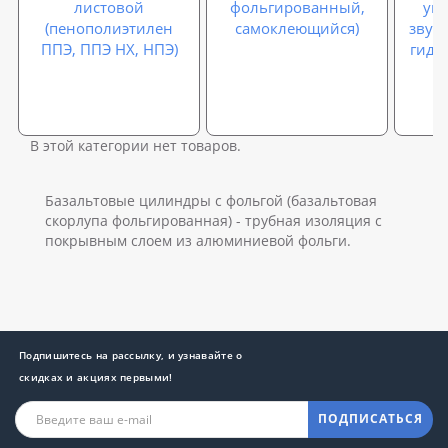
листовой
фольгированный,
упл
(пенополиэтилен
самоклеющийся)
звук
ППЭ, ППЭ НХ, НПЭ)
гидр
В этой категории нет товаров.
Базальтовые цилиндры с фольгой (базальтовая
скорлупа фольгированная) - трубная изоляция с
покрывным слоем из алюминиевой фольги.
Подпишитесь на рассылку, и узнавайте о
скидках и акциях первыми!
ПОДПИСАТЬСЯ