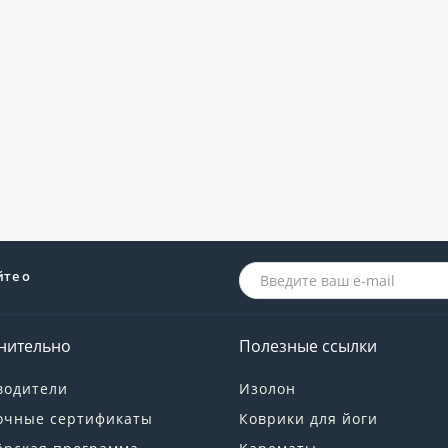
йте о
нительно
Полезные ссылки
водители
Изолон
очные сертификаты
Коврики для йоги