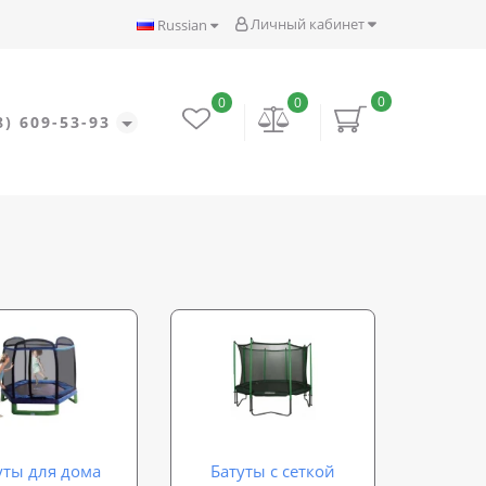
Личный кабинет
Russian
0
0
0
8) 609-53-93
уты для дома
Батуты с сеткой