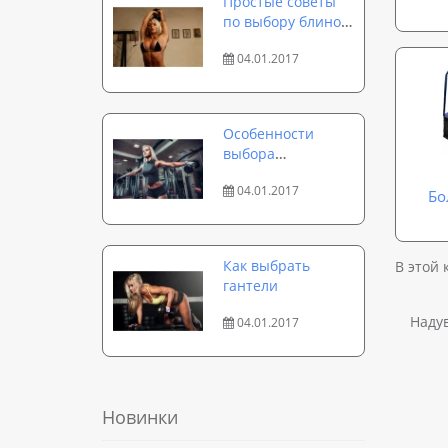
Простые советы
по выбору блинов
для гантелей
04.01.2017
Особенности
выбора
разборных
04.01.2017
гантелей: общие
Бо
рекомендации
Как выбрать
В этой 
гантели
Наду
04.01.2017
Новинки