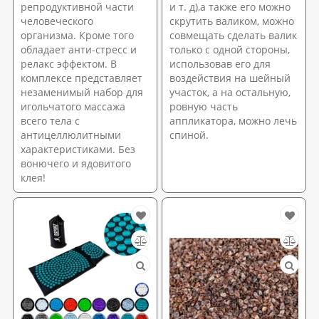
репродуктивной части
и т. д),а также его можно
человеческого
скрутить валиком, можно
организма. Кроме того
совмещать сделать валик
обладает анти-стресс и
только с одной стороны,
релакс эффектом. В
использовав его для
комплексе представляет
воздействия на шейный
незаменимый набор для
участок, а на остальную,
игольчатого массажа
ровную часть
всего тела с
аппликатора, можно лечь
антицеллюлитными
спиной.
характеристиками. Без
вонючего и ядовитого
клея!