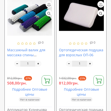
0
0
Массажный валик для
Ортопедическая подушка
массажа спины
для взрослых ОП-06
(массажер для спины/
шеи/головы/ног/стоп/
тела) OSPORT Lotus Eco
(apl-024)
812,00грн.
1 032,00грн.
-37%
-21%
508,00грн.
812,00грн.
Подробнее Оптовые
Подробнее Оптовые
цены
цены
Нет в наличии
Нет в наличии
Аппликатор Кузнецова
Ортопедическая подушка