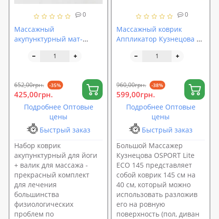
0
0
Массажный
Массажный коврик
акупунктурный мат-
Аппликатор Кузнецова +
коврик для йоги + валик
валик массажер для
для массажа спины/шеи/
спины/шеи/ног/стоп
ног/тела OSPORT Yoga
OSPORT Lite ECO 145 (apl-
Relax (apl-012)
028)
652,00грн.
960,00грн.
-35%
-38%
425,00грн.
599,00грн.
Подробнее Оптовые
Подробнее Оптовые
цены
цены
Быстрый заказ
Быстрый заказ
Набор коврик
Большой Массажер
акупунктурный для йоги
Кузнецова OSPORT Lite
+ валик для массажа -
ECO 145 представляет
прекрасный комплект
собой коврик 145 см на
для лечения
40 см, который можно
большинства
использовать разложив
физиологических
его на ровную
проблем по
поверхность (пол, диван