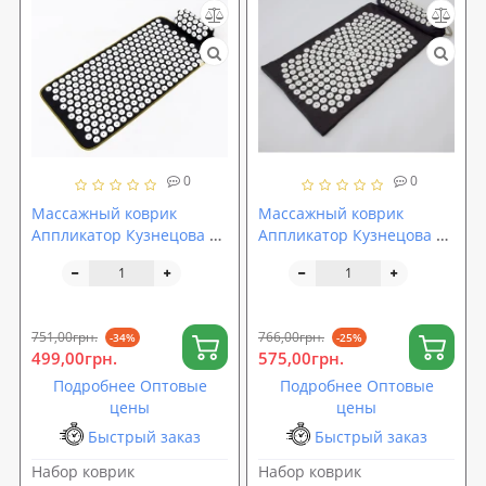
0
0
Массажный коврик
Массажный коврик
Аппликатор Кузнецова +
Аппликатор Кузнецова +
валик массажер для
валик массажер для
спины/шеи/ног/стоп
спины/шеи/ног/стоп/
OSPORT Lite ECO 80 (apl-
головы/тела FitUp (F-
027)
00002)
751,00грн.
766,00грн.
-34%
-25%
499,00грн.
575,00грн.
Подробнее Оптовые
Подробнее Оптовые
цены
цены
Быстрый заказ
Быстрый заказ
Набор коврик
Набор коврик