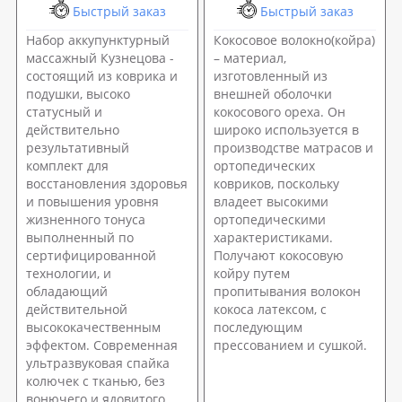
Быстрый заказ
Быстрый заказ
Набор аккупунктурный
Кокосовое волокно(койра)
массажный Кузнецова -
– материал,
состоящий из коврика и
изготовленный из
подушки, высоко
внешней оболочки
статусный и
кокосового ореха. Он
действительно
широко используется в
результативный
производстве матрасов и
комплект для
ортопедических
восстановления здоровья
ковриков, поскольку
и повышения уровня
владеет высокими
жизненного тонуса
ортопедическими
выполненный по
характеристиками.
сертифицированной
Получают кокосовую
технологии, и
койру путем
обладающий
пропитывания волокон
действительной
кокоса латексом, с
высококачественным
последующим
эффектом. Современная
прессованием и сушкой.
ультразвуковая спайка
колючек с тканью, без
вонючего и ядовитого