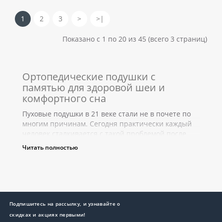
1
2
3
>
>|
Показано с 1 по 20 из 45 (всего 3 страниц)
Ортопедические подушки с
памятью для здоровой шеи и
комфортного сна
Пуховые подушки в 21 веке стали не в почете по
многим причинам. Сегодня практически каждый
человек сталкивается с такой проблемой после
пробуждения как отек шейного отдела и, как это ни
Читать полностью
странно, но утомленность и вялость. О причинах,
по которым вам нужно купить ортопедическую
подушку, и о том, в чем ее неиссякаемая польза
для нашего организма, поведаем далее.
Ортопедическая подушка: в чем
Подпишитесь на рассылку, и узнавайте о
заключается суть
скидках и акциях первыми!