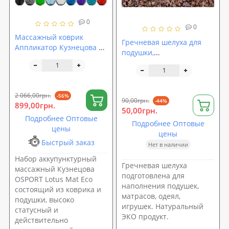
0
0
Массажный коврик
Гречневая шелуха для
Аппликатор Кузнецова +
подушки,
массажная подушка
гипоаллергенный эко
массажер для шеи
наполнитель для
OSPORT Lotus Mat Eco
подушек из гречневой
(apl-020)
шелухи (R-00064)
2 066,00грн.
-56%
90,00грн.
-44%
899,00грн.
50,00грн.
Подробнее Оптовые
Подробнее Оптовые
цены
цены
Быстрый заказ
Нет в наличии
Набор аккупунктурный
Гречневая шелуха
массажный Кузнецова
подготовлена для
OSPORT Lotus Mat Eco
наполнения подушек,
состоящий из коврика и
матрасов, одеял,
подушки, высоко
игрушек. Натуральный
статусный и
ЭКО продукт.
действительно