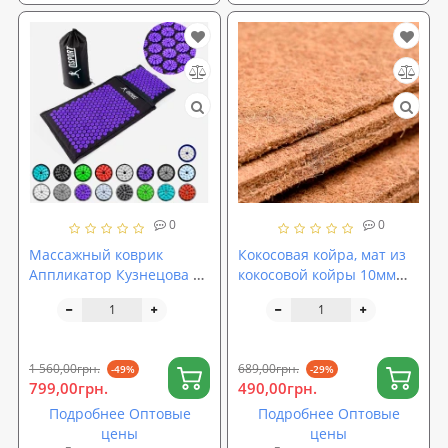
0
0
Массажный коврик
Кокосовая койра, мат из
Аппликатор Кузнецова +
кокосовой койры 10мм
массажная подушка
полотно кокосовое
массажер для спины/
латексное ширина 200см
шеи/головы OSPORT Pro
(TK-0046)
(apl-777)
1 560,00грн.
689,00грн.
-49%
-29%
799,00грн.
490,00грн.
Подробнее Оптовые
Подробнее Оптовые
цены
цены