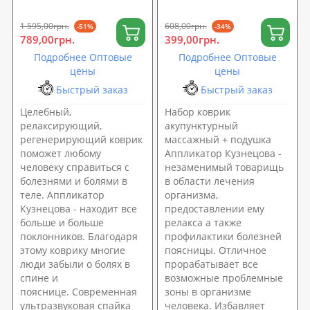
OSPORT Lotus Sun Mat
OSPORT Lite ECO 50 (apl-
Eco (apl-029)
026)
1 595,00грн.
608,00грн.
-51%
-34%
789,00грн.
399,00грн.
Подробнее Оптовые
Подробнее Оптовые
цены
цены
Быстрый заказ
Быстрый заказ
Целебный,
Набор коврик
релаксирующий,
акупунктурный
регенерирующий коврик
массажный + подушка
поможет любому
Аппликатор Кузнецова -
человеку справиться с
незаменимый товарищь
болезнями и болями в
в области лечения
теле. Аппликатор
организма,
Кузнецова - находит все
предоставлении ему
больше и больше
релакса а также
поклонников. Благодаря
профилактики болезней
этому коврику многие
поясницы. Отличное
люди забыли о болях в
прорабатывает все
спине и
возможные проблемные
пояснице. Современная
зоны в организме
ультразвуковая спайка
человека. Избавляет