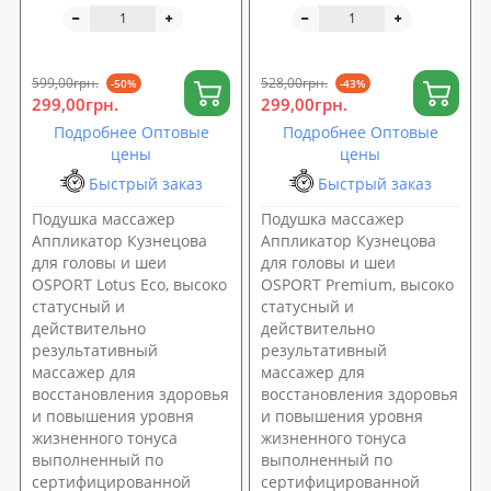
для спины/шеи/головы/
для спины/шеи/головы/
ног/стоп/тела) OSPORT
ног/стоп/тела) OSPORT
Lotus Eco (apl-023)
Pro (apl-017)
599,00грн.
528,00грн.
-50%
-43%
299,00грн.
299,00грн.
Подробнее Оптовые
Подробнее Оптовые
цены
цены
Быстрый заказ
Быстрый заказ
Подушка массажер
Подушка массажер
Аппликатор Кузнецова
Аппликатор Кузнецова
для головы и шеи
для головы и шеи
OSPORT Lotus Eco, высоко
OSPORT Premium, высоко
статусный и
статусный и
действительно
действительно
результативный
результативный
массажер для
массажер для
восстановления здоровья
восстановления здоровья
и повышения уровня
и повышения уровня
жизненного тонуса
жизненного тонуса
выполненный по
выполненный по
сертифицированной
сертифицированной