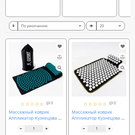
0
0
Массажный коврик
Массажный коврик
Аппликатор Кузнецова +
Аппликатор Кузнецова +
валик массажер для
валик массажер для
спины/шеи/головы
спины/шеи/ног/стоп