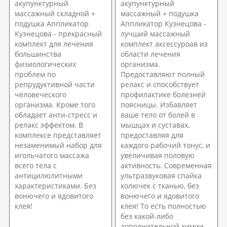
акупунктурный
акупунктурный
массажный складной +
массажный + подушка
подушка Аппликатор
Аппликатор Кузнецова -
Кузнецова - прекрасный
лучший массажный
комплект для лечения
комплект аксессуроав из
большинства
области лечения
физиологических
организма.
проблем по
Предоставляют полный
репрудуктивной части
релакс и способствует
человеческого
профилактике болезней
организма. Кроме того
поясницы. Избавляет
обладает анти-стресс и
ваше тело от болей в
релакс эффектом. В
мышцах и суставах,
комплексе представляет
предоставляя для
незаменимый набор для
каждого рабочий тонус, и
игольчатого массажа
увеличивая половую
всего тела с
активность. Современная
антицилюлитными
ультразвуковая спайка
характеристиками. Без
колючек с тканью, без
вонючего и ядовитого
вонючего и ядовитого
клея!
клея! То есть полностью
без какой-либо
дополнительной химии,