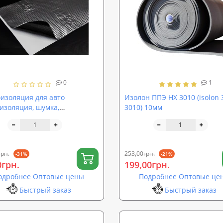
0
1
изоляция для авто
Изолон ППЭ НХ 3010 (isolon 
изоляция, шумка,
3010) 10мм
умка, шумовиброизоляция
обиля) SoundProOFF M2 (sp-
грн.
253,00грн.
-31%
-21%
0грн.
199,00грн.
одробнее Оптовые цены
Подробнее Оптовые це
Быстрый заказ
Быстрый заказ