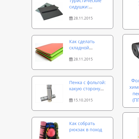
Туристические
сидушки:
популярные
28.11.2015
модели и
варианты
использования
Как сделать
складной
туристический
28.11.2015
каремат:
руководство к
действию
Фо
Пенка с фольгой:
хим
какую сторону
пе
выбрать и так ли
(П
15.10.2015
важно ее
использование?
Как собрать
рюкзак в поход