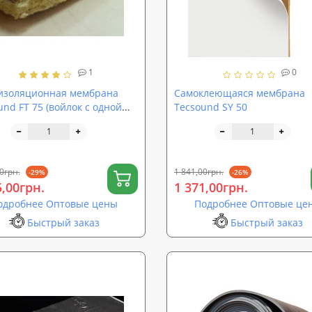
1
0
изоляционная мембрана
Самоклеющаяся мембрана
und FT 75 (войлок с одной
Tecsound SY 50
ны)
0грн.
1 841,00грн.
-29%
-26%
5,00грн.
1 371,00грн.
одробнее Оптовые цены
Подробнее Оптовые це
Быстрый заказ
Быстрый заказ