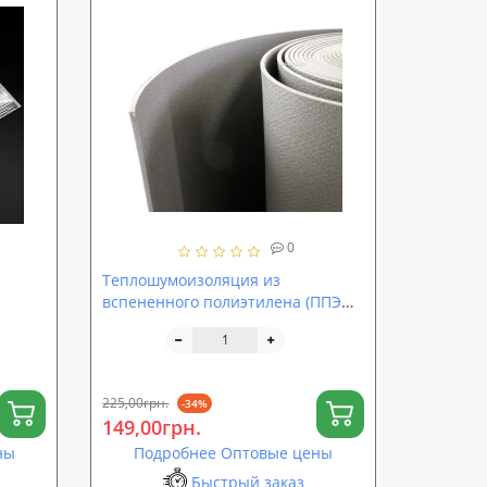
0
Теплошумоизоляция из
вспененного полиэтилена (ППЭ
яция
НХ) 5мм
 (sp-
225,00грн.
-34%
149,00грн.
ны
Подробнее Оптовые цены
Быстрый заказ