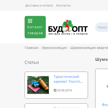
Доставка и оплата
Контакты
Каталог
товаров
Главная
Звукоизоляция
Шумоизоляция кварт
Шумои
Статьи
Туристический
каремат Tourist
Profi — идеальный
30.08.2016
коврик для похода
и тренировок
Фо