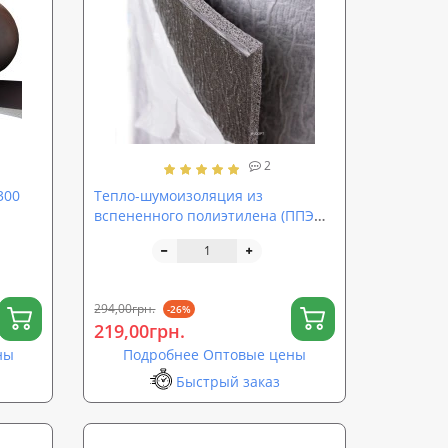
2
300
Тепло-шумоизоляция из
вспененного полиэтилена (ППЭ
НХ) 8мм с липким слоем
294,00грн.
-26%
219,00грн.
ны
Подробнее Оптовые цены
Быстрый заказ