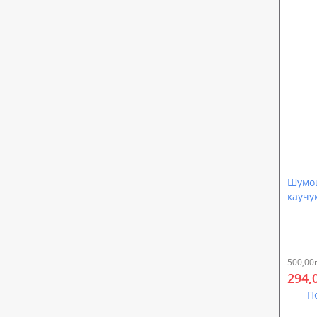
Шумои
каучу
Sound
500,00
294,
П