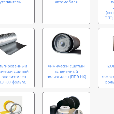
утеплитель
автомобиля
п
(пе
ППЭ,
льгированный
Химически сшитый
IZO
ически сшитый
вспененный
нополиэтилен
полиэтилен (ППЭ НХ)
самок
ПЭ НХ+фольга)
фол