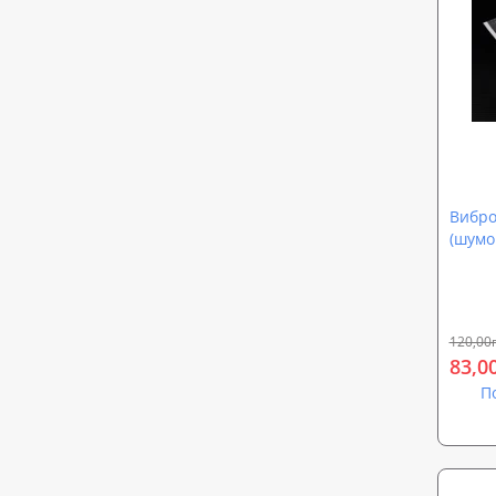
Вибро
(шумо
обесш
автом
0002)
120,00
83,0
П