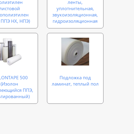
олиэтилен
ленты,
листовой
уплотнительная,
нополиэтилен
звукоизоляционная,
 ППЭ НХ, НПЭ)
гидроизоляционная
LONTAPE 500
Подложка под
(Изолон
ламинат, теплый пол
леющийся ППЭ,
ьгированный)