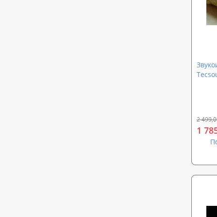
Звуко
Tecso
сторо
2 499,0
1 78
П