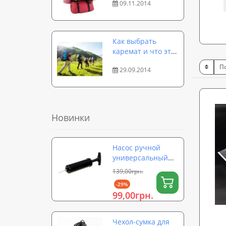
09.11.2014
Как выбрать
каремат и что это
такое
29.09.2014
Новинки
Насос ручной
универсальный
для мячей,
139,00грн.
надувных
-29%
изделий,
99,00грн.
фитболов OSPORT
(OF-0324)
Чехол-сумка для