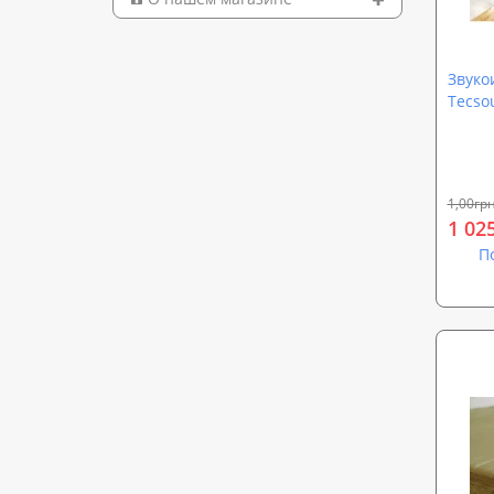
Звуко
Tecso
1,00грн
1 02
П