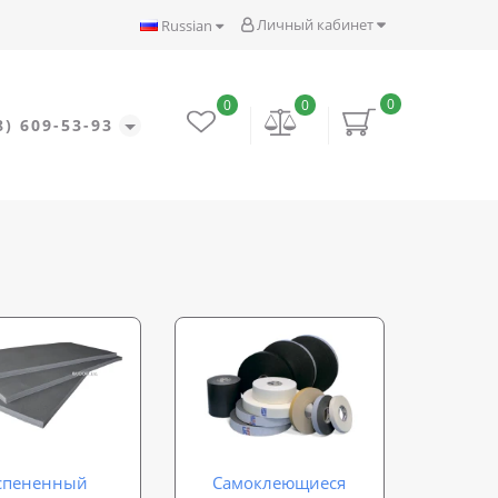
Личный кабинет
Russian
0
0
0
8) 609-53-93
спененный
Самоклеющиеся