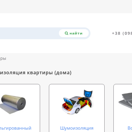
+38 (09
найти
иры
золяция квартиры (дома)
льгированный
Шумоизоляция
В