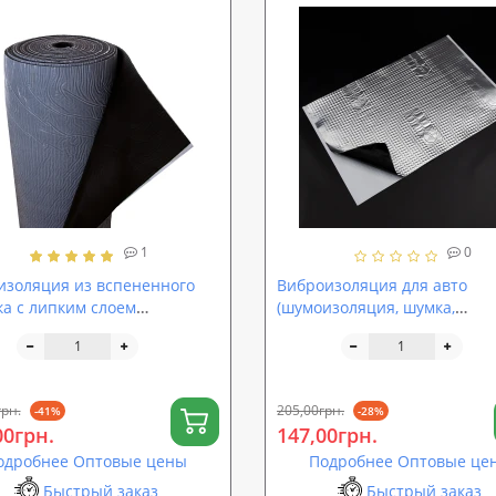
1
0
золяция из вспененного
Виброизоляция для авто
ка с липким слоем
(шумоизоляция, шумка,
ProOFF Flex 6мм
обесшумка, шумовиброизол
автомобиля) SoundProOFF M4
0012)
грн.
205,00грн.
-41%
-28%
00грн.
147,00грн.
одробнее Оптовые цены
Подробнее Оптовые це
Быстрый заказ
Быстрый заказ