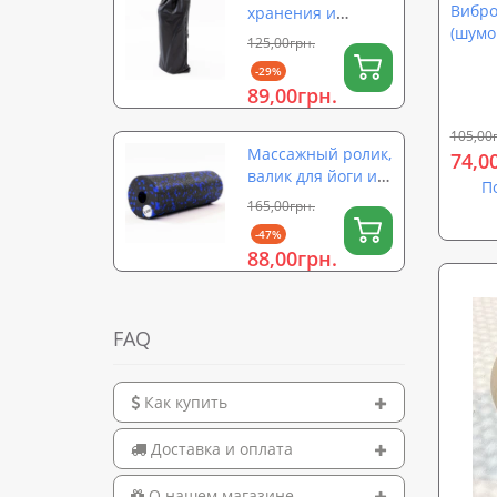
Вибро
хранения и
(шумо
переноски ролика
125,00грн.
обесш
для йоги (валика)
-29%
автом
на затяжке 56×26
89,00грн.
0001)
см OSPORT (OF-
0323)
105,00
Массажный ролик,
74,0
валик для йоги и
П
массажа спины
165,00грн.
EPP (массажер для
-47%
спины, шеи, ног)
88,00грн.
OSPORT 15х5см
(OF-0322)
FAQ
Как купить
Доставка и оплата
О нашем магазине