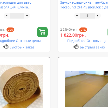
изоляция для авто
Звукоизоляционная мембра
изоляция, шумка,
Tecsound 2FT 45 (войлок с д
умка, шумовиброизоляция
сторон)
обиля) SoundProOFF M1 (sp-
грн.
2 659,00грн.
-30%
-31%
0грн.
1 822,00грн.
одробнее Оптовые цены
Подробнее Оптовые це
Быстрый заказ
Быстрый заказ