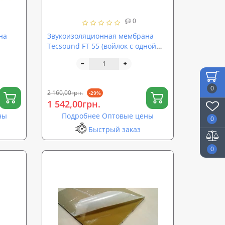
0
на
Звукоизоляционная мембрана
Tecsound FT 55 (войлок с одной
стороны)
0
2 160,00грн.
-29%
1 542,00грн.
ны
Подробнее Оптовые цены
0
Быстрый заказ
0