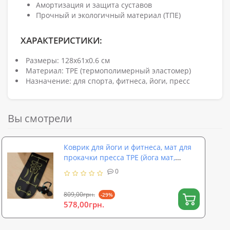
Амортизация и защита суставов
Прочный и экологичный материал (ТПЕ)
ХАРАКТЕРИСТИКИ:
Размеры: 128х61х0.6 см
Материал: TPE (термополимерный эластомер)
Назначение: для спорта, фитнеса, йоги, пресс
Вы смотрели
Коврик для йоги и фитнеса, мат для
прокачки пресса TPE (йога мат,
каремат спортивный) 6мм OSPORT
0
(MS 4590)
809,00грн.
-29%
578,00грн.