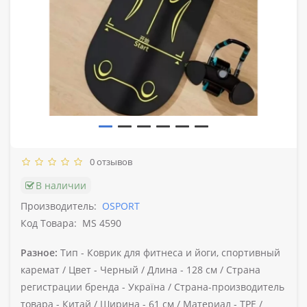
0 отзывов
В наличии
Производитель:
OSPORT
Код Товара:
MS 4590
Разное:
Тип -
Коврик для фитнеса и йоги, спортивный
каремат /
Цвет -
Черный /
Длина -
128 см /
Страна
регистрации бренда -
Україна /
Страна-производитель
товара -
Китай /
Ширина -
61 см /
Материал -
TPE /