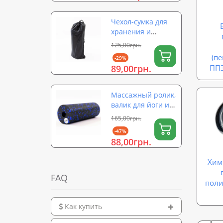
(OF-0324)
Чехол-сумка для
хранения и
переноски ролика
125,00грн.
для йоги (валика)
(п
-29%
на затяжке 56×26
89,00грн.
ППЭ
см OSPORT (OF-
0323)
Массажный ролик,
валик для йоги и
массажа спины
165,00грн.
EPP (массажер для
-47%
спины, шеи, ног)
88,00грн.
OSPORT 15х5см
(OF-0322)
Хим
FAQ
поли
Как купить