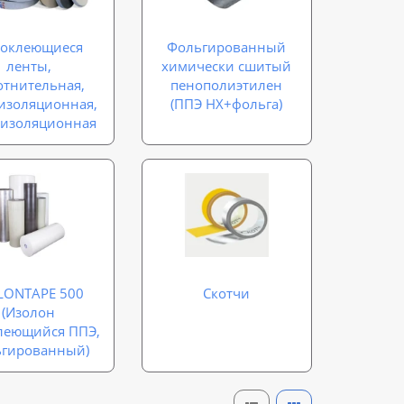
оклеющиеся
Фольгированный
ленты,
химически сшитый
отнительная,
пенополиэтилен
изоляционная,
(ППЭ НХ+фольга)
оизоляционная
LONTAPE 500
Скотчи
(Изолон
леющийся ППЭ,
ьгированный)