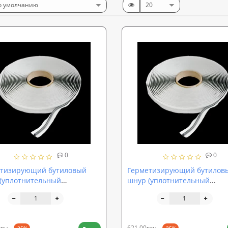
0
0
тизирующий бутиловый
Герметизирующий бутилов
(уплотнительный
шнур (уплотнительный
изоляционный герметик)
гидроизоляционный гермет
ProOFF ButylCord 11м (sp-
SoundProOFF ButylCord 7м (s
0022)
грн.
621,00грн.
-25%
-25%