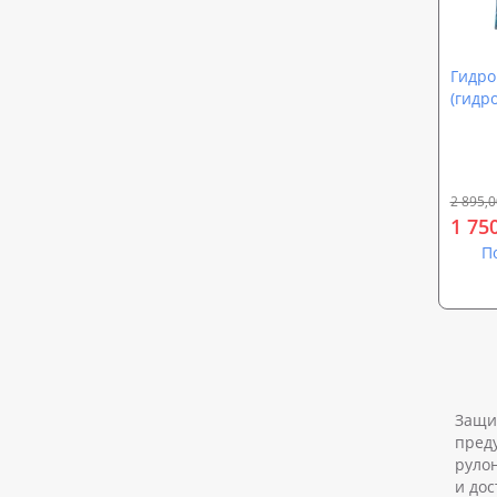
Гидро
(гидр
Акват
2 895,0
1 75
П
Защит
пред
руло
и дос