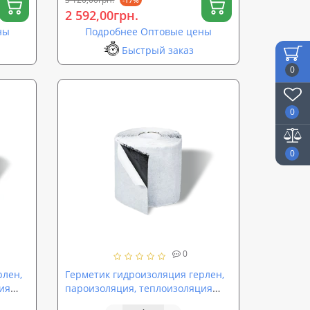
2 592,00грн.
ны
Подробнее Оптовые цены
Быстрый заказ
0
0
0
0
рлен,
Герметик гидроизоляция герлен,
ия
пароизоляция, теплоизоляция
UA
100*1,5мм SoundProOFF AQUA