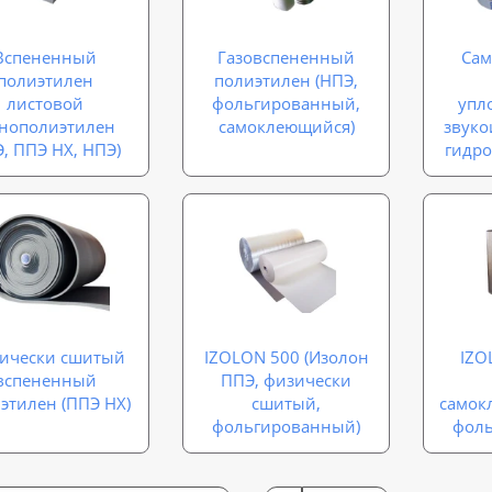
Вспененный
Газовспененный
Сам
полиэтилен
полиэтилен (НПЭ,
листовой
фольгированный,
упл
енополиэтилен
самоклеющийся)
звуко
, ППЭ НХ, НПЭ)
гидр
ически сшитый
IZOLON 500 (Изолон
IZO
вспененный
ППЭ, физически
этилен (ППЭ НХ)
сшитый,
самок
фольгированный)
фол