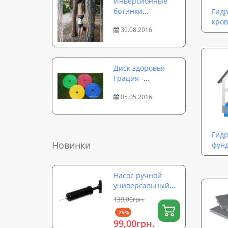
Инверсионные
ботинки
Гид
Onhillsport:
кро
30.08.2016
особенности
применения и
эффективные
упражнения
Диск здоровья
Грация -
особенности
05.05.2016
тренажера для
похудения живота
Гид
Новинки
фун
Насос ручной
универсальный
для мячей,
139,00грн.
надувных
-29%
изделий,
99,00грн.
фитболов OSPORT