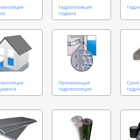
роизоляция
Гидроизоляция
Гидро
вли
подвала
роизоляция
Проникающая
Сухие
дамента
гидроизоляция
гидро