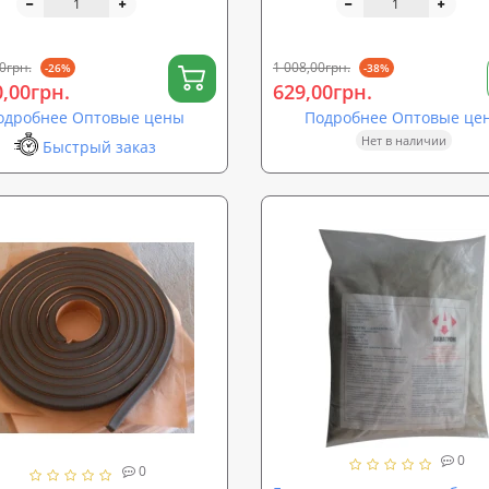
CT LT/PF4 (sp-0020)
PROTECT LB (sp-0018)
0грн.
1 008,00грн.
-26%
-38%
0,00грн.
629,00грн.
одробнее Оптовые цены
Подробнее Оптовые це
Нет в наличии
Быстрый заказ
0
0