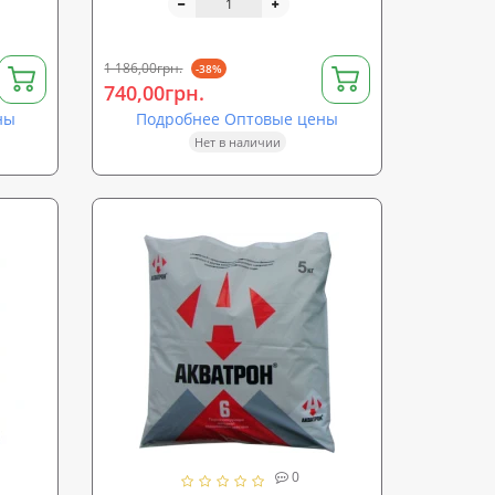
PROTECT LT/FA (sp-0017)
1 186,00грн.
-38%
740,00грн.
ны
Подробнее Оптовые цены
Нет в наличии
0