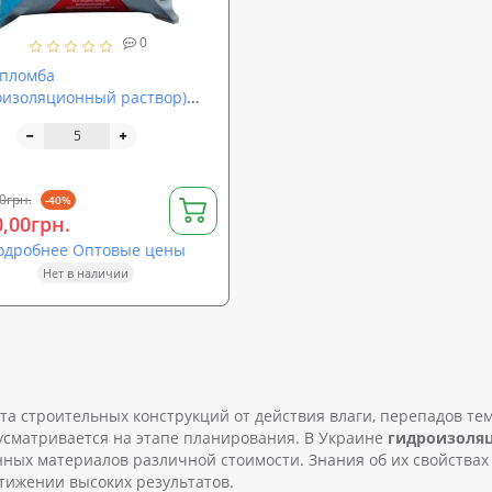
0
пломба
оизоляционный раствор)
рон 8
0грн.
-40%
0,00грн.
одробнее Оптовые цены
Нет в наличии
а строительных конструкций от действия влаги, перепадов те
усматривается на этапе планирования. В Украине
гидроизоля
нных материалов различной стоимости. Знания об их свойства
тижении высоких результатов.