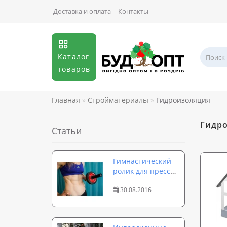
Доставка и оплата
Контакты
Каталог
товаров
Главная
Стройматериалы
Гидроизоляция
Гидр
Статьи
Гимнастический
ролик для пресса
Boxer: обзор и
30.08.2016
эффективные
упражнения