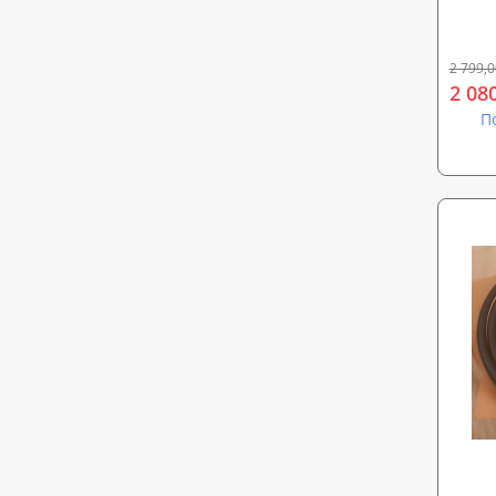
PROTE
2 799,0
2 08
П