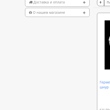
Доставка и оплата
О нашем магазине
Герме
шнур 
гидро
Sound
0021)
621,00