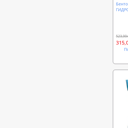
Бенто
ГИДР
523,00
315,
П