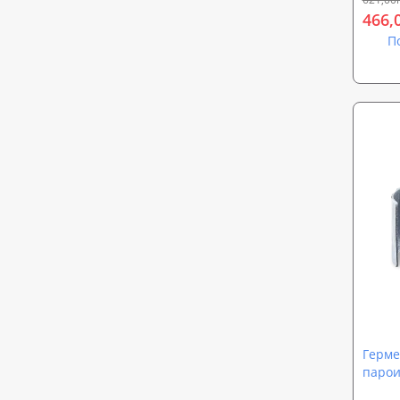
466,
П
Герме
парои
200*1