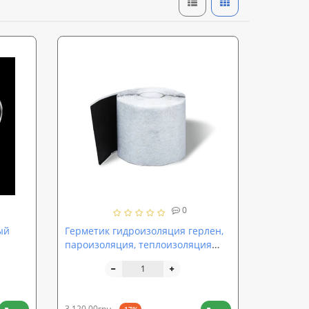
0
ый
Герметик гидроизоляция герлен,
пароизоляция, теплоизоляция
ик)
200*1,5мм SoundProOFF AQUA
p-
PROTECT LT (sp-0019)
3 120,00грн.
-17%