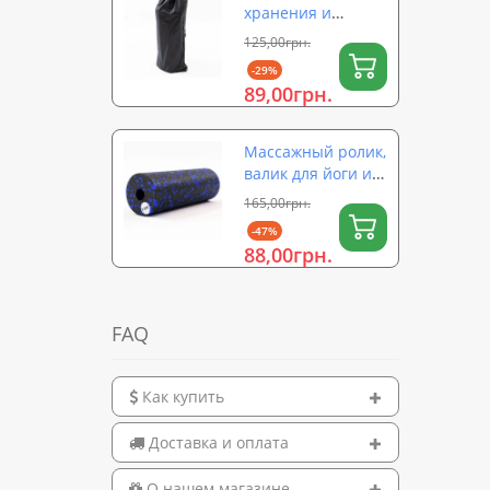
хранения и
переноски ролика
125,00грн.
для йоги (валика)
-29%
на затяжке 56×26
89,00грн.
см OSPORT (OF-
0323)
Массажный ролик,
валик для йоги и
массажа спины
165,00грн.
EPP (массажер для
-47%
спины, шеи, ног)
88,00грн.
OSPORT 15х5см
(OF-0322)
FAQ
Как купить
Доставка и оплата
О нашем магазине