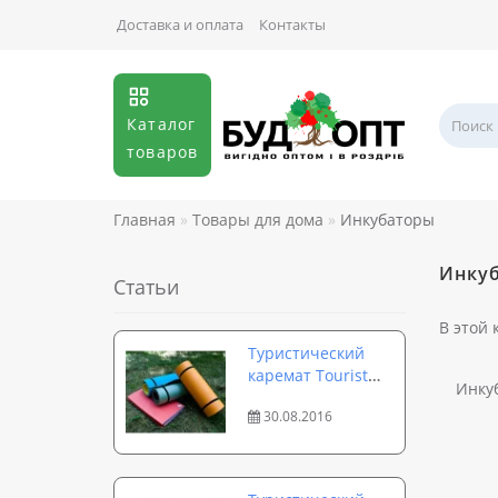
Доставка и оплата
Контакты
Каталог
товаров
Главная
Товары для дома
Инкубаторы
Инку
Статьи
В этой 
Туристический
каремат Tourist
Инку
Profi — идеальный
30.08.2016
коврик для похода
и тренировок