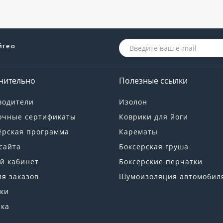
йте о
нительно
Полезные ссылки
водители
Изолон
очные сертификаты
Коврики для йоги
ёрская программа
Карематы
сайта
Боксерская груша
й кабинет
Боксерские перчатки
я заказов
Шумоизоляция автомобил
ки
лка