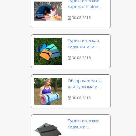
Туристический
каремат Isolon
Tourist 8 мм и 12
30.08.2016
мм — комфорт и в
зной, и в стужу
Туристическая
сидушка или
подпопник —
30.08.2016
простота форм и
многогранность
использования
Обзор каремата
для туризма и
кемпинга Isolon
30.08.2016
Camping 16
Туристические
сидушки:
популярные