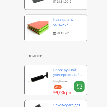
28.11.2015
модели и
варианты
использования
Как сделать
складной
туристический
28.11.2015
каремат:
руководство к
действию
Новинки
Насос ручной
универсальный
для мячей,
139,00грн.
надувных
-29%
изделий,
99,00грн.
фитболов OSPORT
(OF-0324)
Чехол-сумка для