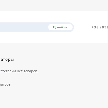
+38 (09
найти
баторы
категории нет товаров.
баторы