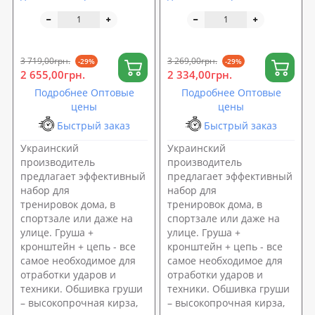
кронштейн (крепление) +
кронштейн (крепление) +
подвес (цепь) OSPORT Set
подвес (цепь) OSPORT Set
125 (n-0158)
123 (n-0156)
3 719,00грн.
3 269,00грн.
-29%
-29%
2 655,00грн.
2 334,00грн.
Подробнее Оптовые
Подробнее Оптовые
цены
цены
Быстрый заказ
Быстрый заказ
Украинский
Украинский
производитель
производитель
предлагает эффективный
предлагает эффективный
набор для
набор для
тренировок дома, в
тренировок дома, в
спортзале или даже на
спортзале или даже на
улице. Груша +
улице. Груша +
кронштейн + цепь - все
кронштейн + цепь - все
самое необходимое для
самое необходимое для
отработки ударов и
отработки ударов и
техники. Обшивка груши
техники. Обшивка груши
– высокопрочная кирза,
– высокопрочная кирза,