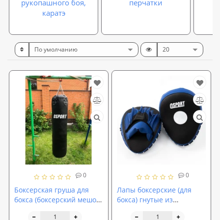
рукопашного боя,
перчатки
каратэ
0
0
Боксерская груша для
Лапы боксерские (для
бокса (боксерский мешок)
бокса) гнутые из
кирза OSPORT Pro 1.4м
кожвинила OSPORT Lite
(OF-0047)
(FI-0123)