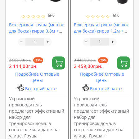
0
0
Боксерская груша (мешок
Боксерская груша (мешок
для бокса) кирза 0.8м +
для бокса) кирза 1.2м +
кронштейн (крепление) +
кронштейн (крепление) +
подвес (цепь) OSPORT Set
подвес (цепь) OSPORT Set
122 (n-0155)
124 (n-0157)
2 966,00грн.
3 445,00грн.
-29%
-29%
2 114,00грн.
2 459,00грн.
Подробнее Оптовые
Подробнее Оптовые
цены
цены
Быстрый заказ
Быстрый заказ
Украинский
Украинский
производитель
производитель
предлагает эффективный
предлагает эффективный
набор для
набор для
тренировок дома, в
тренировок дома, в
спортзале или даже на
спортзале или даже на
улице. Груша +
улице. Груша +