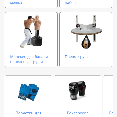
мешка
набор
Манекен для бокса и
Пневмогруша
напольные груши
Перчатки для
Боксерские
Бок