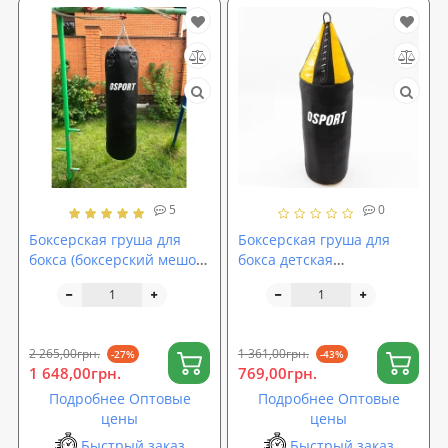
5
0
Боксерская груша для
Боксерская груша для
бокса (боксерский мешок)
бокса детская
кирза OSPORT Pro 1.2м
шлемовидная кирза
(OF-0046)
OSPORT Pro 95см (OF-
0054)
2 265,00грн.
1 361,00грн.
-27%
-43%
1 648,00грн.
769,00грн.
Подробнее Оптовые
Подробнее Оптовые
цены
цены
Быстрый заказ
Быстрый заказ