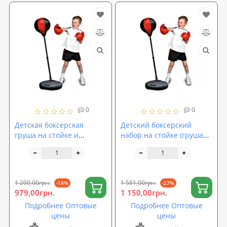
0
0
Детская боксерская
Детский боксерский
груша на стойке и
набор на стойке (груша
перчатки для бокса
напольная с перчатками
(напольный набор для
для детей) MS 0333
бокса детский) Profi (OS
0331)
1 200,00грн.
1 581,00грн.
-18%
-27%
979,00грн.
1 150,00грн.
Подробнее Оптовые
Подробнее Оптовые
цены
цены