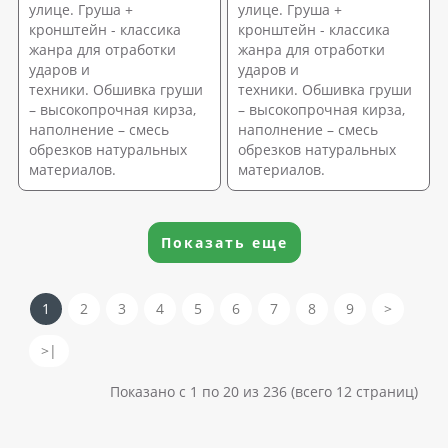
улице. Груша +
улице. Груша +
кронштейн - классика
кронштейн - классика
жанра для отработки
жанра для отработки
ударов и
ударов и
техники. Обшивка груши
техники. Обшивка груши
– высокопрочная кирза,
– высокопрочная кирза,
наполнение – смесь
наполнение – смесь
обрезков натуральных
обрезков натуральных
материалов.
материалов.
Показать еще
1
2
3
4
5
6
7
8
9
>
>|
Показано с 1 по 20 из 236 (всего 12 страниц)