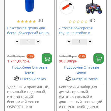
3
0
Боксерская груша для
Детская боксерская
бокса (боксерский мешок)
груша на стойке и
ПВХ OSPORT Lite 1.2м (OF-
перчатки для бокса
0051)
(напольный набор для
бокса детский) Profi (MR
1252)
2 299,00грн.
1 265,00грн.
-26%
-29%
1 711,00грн.
903,00грн.
Подробнее Оптовые
Подробнее Оптовые
цены
цены
Быстрый заказ
Быстрый заказ
Удобный и практичный,
Боксерский набор для
прочный и надежный,
детей - прочный,
износостойкий
функциональный и
боксерский мешок
долговечный, состоящий
OSPORT Lite от
из самых необходимых