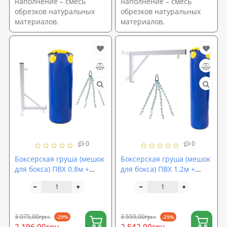
наполнение – смесь
наполнение – смесь
обрезков натуральных
обрезков натуральных
материалов.
материалов.
0
0
Боксерская груша (мешок
Боксерская груша (мешок
для бокса) ПВХ 0.8м +
для бокса) ПВХ 1.2м +
кронштейн (крепление) +
кронштейн (крепление) +
подвес (цепь) OSPORT Set
подвес (цепь) OSPORT Set
130 (n-0163)
132 (n-0165)
3 075,00грн.
3 559,00грн.
-29%
-29%
2 196,00грн.
2 542,00грн.