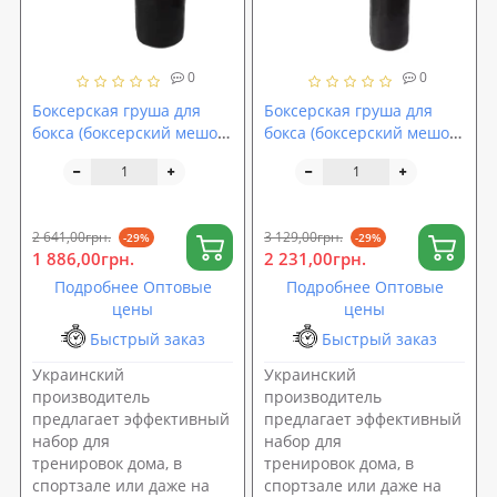
0
0
Боксерская груша для
Боксерская груша для
бокса (боксерский мешок)
бокса (боксерский мешок)
кирза 0.8м + кронштейн
кирза 1.2м + кронштейн
(крепление) OSPORT Set
(крепление) OSPORT Set
118 (n-0151)
120 (n-0153)
2 641,00грн.
3 129,00грн.
-29%
-29%
1 886,00грн.
2 231,00грн.
Подробнее Оптовые
Подробнее Оптовые
цены
цены
Быстрый заказ
Быстрый заказ
Украинский
Украинский
производитель
производитель
предлагает эффективный
предлагает эффективный
набор для
набор для
тренировок дома, в
тренировок дома, в
спортзале или даже на
спортзале или даже на