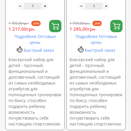
перчатки для бокса
перчатки для бокса
(напольный набор для
(напольный набор для
бокса детский) Profi (MR
бокса детский) Profi (MR
1254-1)
1254-2)
1 705,00грн.
1 799,00грн.
-29%
-29%
1 217,00грн.
1 285,00грн.
Подробнее Оптовые
Подробнее Оптовые
цены
цены
Быстрый заказ
Быстрый заказ
Боксерский набор для
Боксерский набор для
детей - прочный,
детей - прочный,
функциональный и
функциональный и
долговечный, состоящий
долговечный, состоящий
из самых необходимых
из самых необходимых
атрибутов для
атрибутов для
полноценных тренировок
полноценных тренировок
по боксу, способен
по боксу, способен
подарить ребенку
подарить ребенку
возможность
возможность
почувствовать себя
почувствовать себя
настоящим спортсменом.
настоящим спортсменом.