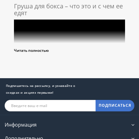
Груша для бокса – что это и с чем ее
едят
Читать полностью
Подпишитесь на рассылку, и узнавайте о
скидках и акциях первыми!
ПОДПИСАТЬСЯ
Серьезно увлекшись боксом либо иным видом
Информация
единоборств, вы, скорее всего, придете к
необходимости
купить боксерскую грушу.
Этот
Дополнительно