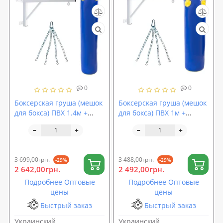
0
0
Боксерская груша (мешок
Боксерская груша (мешок
для бокса) ПВХ 1.4м +
для бокса) ПВХ 1м +
кронштейн (крепление) +
кронштейн (крепление) +
подвес (цепь) OSPORT Set
подвес (цепь) OSPORT Set
133 (n-0166)
131 (n-0164)
3 699,00грн.
3 488,00грн.
-29%
-29%
2 642,00грн.
2 492,00грн.
Подробнее Оптовые
Подробнее Оптовые
цены
цены
Быстрый заказ
Быстрый заказ
Украинский
Украинский