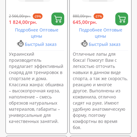
2 566,00грн.
880,00грн.
-29%
-27%
1 824,00грн.
645,00грн.
Подробнее Оптовые
Подробнее Оптовые
цены
цены
Быстрый заказ
Быстрый заказ
Украинский
Отличные лапы для
производитель
бокса! Помогут Вам с
предлагает эффективный
легкостью отточить
снаряд для тренировок в
навыки в данном виде
спортзале и дома.
спорта, а так же скорость,
Классика жанра: обшивка
реакцию и многое
– высокопрочная кирза,
другое. Выполнены из
наполнение – смесь
кожвинила, отлично
обрезков натуральных
сидят на руке. Имеют
материалов, габариты –
удобную анатомическую
универсальные для
форму, поэтому
качественных занятий.
комфортны во время
боя.