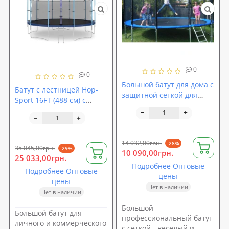
0
0
Большой батут для дома с
Батут с лестницей Hop-
защитной сеткой для
Sport 16FT (488 см) с
взрослых и детей
внутренней сеткой
профессиональный
OSPORT диаметр 305 см
(MS 0497)
14 032,00грн.
-28%
35 045,00грн.
-29%
10 090,00грн.
25 033,00грн.
Подробнее Оптовые
Подробнее Оптовые
цены
цены
Нет в наличии
Нет в наличии
Большой
Большой батут для
профессиональный батут
личного и коммерческого
с сеткой - веселый и