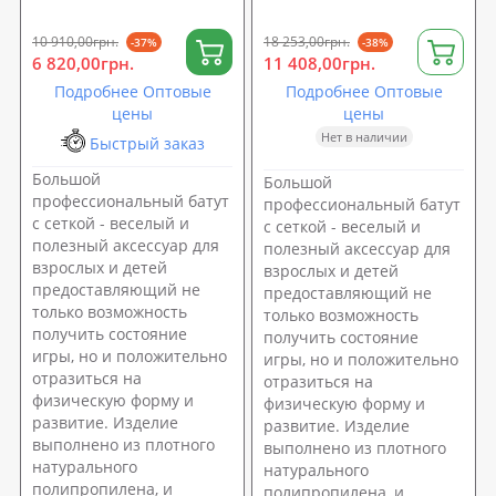
OSPORT диаметр 244 см
OSPORT 366 см (MS 0822)
(MS 0496)
10 910,00грн.
18 253,00грн.
-37%
-38%
6 820,00грн.
11 408,00грн.
Подробнее Оптовые
Подробнее Оптовые
цены
цены
Нет в наличии
Быстрый заказ
Большой
Большой
профессиональный батут
профессиональный батут
с сеткой - веселый и
с сеткой - веселый и
полезный аксессуар для
полезный аксессуар для
взрослых и детей
взрослых и детей
предоставляющий не
предоставляющий не
только возможность
только возможность
получить состояние
получить состояние
игры, но и положительно
игры, но и положительно
отразиться на
отразиться на
физическую форму и
физическую форму и
развитие. Изделие
развитие. Изделие
выполнено из плотного
выполнено из плотного
натурального
натурального
полипропилена, и
полипропилена, и