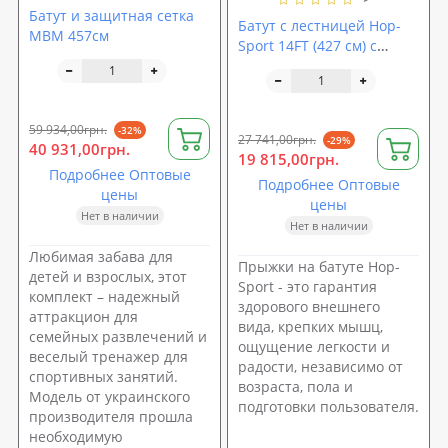
Батут и защитная сетка
Батут с лестницей Hop-
MBM 457см
Sport 14FT (427 см) с
внешней сеткой
59 934,00грн.
-32%
27 741,00грн.
-29%
40 931,00грн.
19 815,00грн.
Подробнее Оптовые
Подробнее Оптовые
цены
цены
Нет в наличии
Нет в наличии
Любимая забава для
Прыжки на батуте Hop-
детей и взрослых, этот
Sport - это гарантия
комплект – надежный
здорового внешнего
аттракцион для
вида, крепких мышц,
семейных развлечений и
ощущение легкости и
веселый тренажер для
радости, независимо от
спортивных занятий.
возраста, пола и
Модель от украинского
подготовки пользователя.
производителя прошла
необходимую