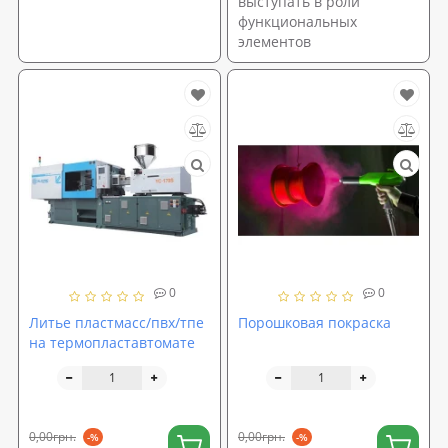
выступать в роли
функциональных
элементов
0
0
Литье пластмасс/пвх/тпе
Порошковая покраска
на термопластавтомате
0,00грн.
0,00грн.
-%
-%