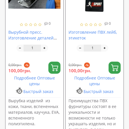
0
0
Вырубной пресс.
Изготовление ПВХ лейб,
Изготовление деталей
этикеток
кроя из кожи, картона,
ткани
0,00грн.
0,00грн.
-%
-%
100,00грн.
100,00грн.
Подробнее Оптовые
Подробнее Оптовые
цены
цены
Быстрый заказ
Быстрый заказ
Вырубка изделий из
Преимущества ПВХ
кожи, ткани, вспененных
фурнитуры состоят в ее
материалов, каучука, EVA,
уникальности и
вспененного
возможности не только
полиэтилена.
украшать изделия, но и