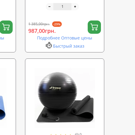
 для
массажный мячик + ремень для
йоги OSPORT Set 100 (n-0130)
1 385,00грн.
-29%
987,00грн.
ны
Подробнее Оптовые цены
Быстрый заказ
0