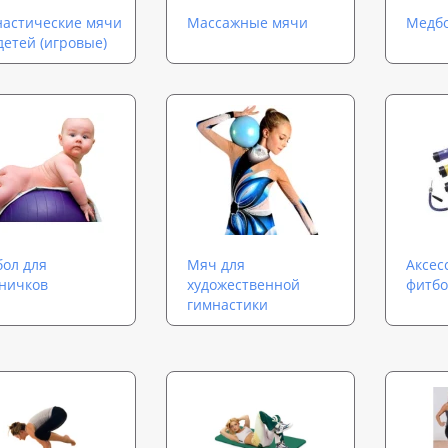
астические мячи
Массажные мячи
Медб
детей (игровые)
ол для
Мяч для
Аксес
ничков
художественной
фитбо
гимнастики