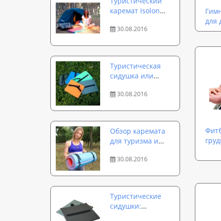
Туристический
каремат Isolon
Гимн
Tourist 8 мм и 12
для 
30.08.2016
мм — комфорт и в
зной, и в стужу
Туристическая
сидушка или
подпопник —
30.08.2016
простота форм и
многогранность
использования
Фитб
Обзор каремата
груд
для туризма и
кемпинга Isolon
30.08.2016
Camping 16
Туристические
сидушки:
популярные