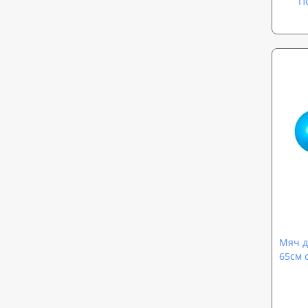
П
Мяч д
65см с