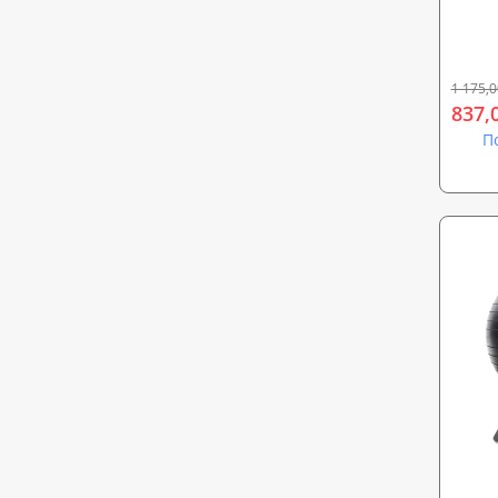
масса
йоги 
1 175,0
837,
П