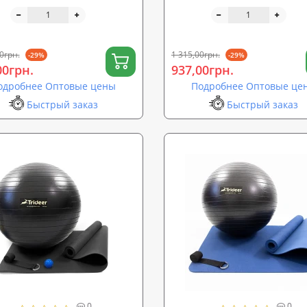
жный мячик + ремень для
массажный мячик + ремень
OSPORT Set 98 (n-0128)
йоги OSPORT Set 99 (n-0129)
0грн.
1 315,00грн.
-29%
-29%
00грн.
937,00грн.
одробнее Оптовые цены
Подробнее Оптовые це
Быстрый заказ
Быстрый заказ
0
0