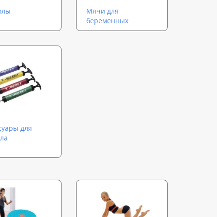
олы
Мячи для
беременных
суары для
ла