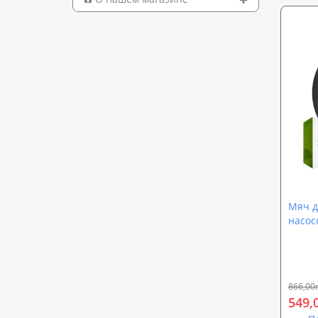
Мяч д
насос
866,00
549,