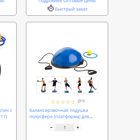
ны
Подробнее Оптовые цены
Быстрый заказ
0
атин с
Балансировочная подушка
217)
полусфера (платформа) для
фитнеса (гимнастики) OSPORT
BOSU 60см (MS 2609)