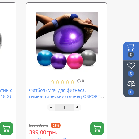
0
0
0
атин с
Фитбол (Мяч для фитнеса,
0
18-2)
гимнастический) глянец OSPORT
65 см (OF-0018)
555,00грн.
-28%
399,00грн.