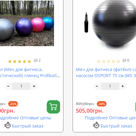
2
0
л (Мяч для фитнеса,
Мяч для фитнеса (фитбол) с
стический) глянец Profiball
насосом OSPORT 75 см (MS 3
(MS 1576)
грн.
809,00грн.
-25%
-38%
00грн.
505,00грн.
одробнее Оптовые цены
Подробнее Оптовые це
Быстрый заказ
Быстрый заказ