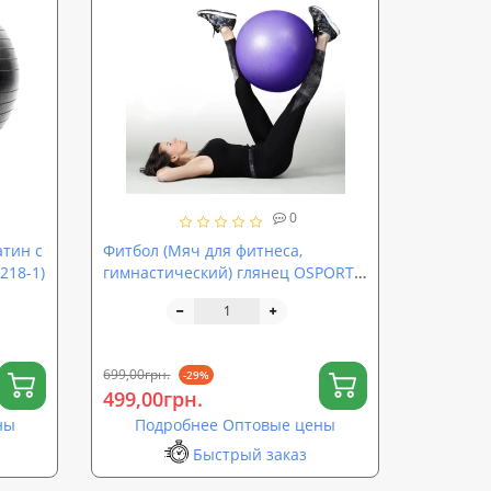
0
атин с
Фитбол (Мяч для фитнеса,
218-1)
гимнастический) глянец OSPORT
75 см (OF-0019)
699,00грн.
-29%
499,00грн.
ны
Подробнее Оптовые цены
Быстрый заказ