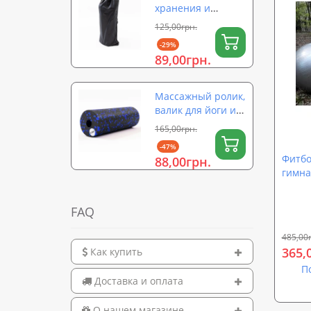
хранения и
переноски ролика
125,00грн.
для йоги (валика)
-29%
на затяжке 56×26
89,00грн.
см OSPORT (OF-
0323)
Массажный ролик,
валик для йоги и
массажа спины
165,00грн.
EPP (массажер для
-47%
спины, шеи, ног)
Фитбо
88,00грн.
OSPORT 15х5см
гимна
(OF-0322)
65 см 
FAQ
485,00
365,
Как купить
П
Доставка и оплата
О нашем магазине