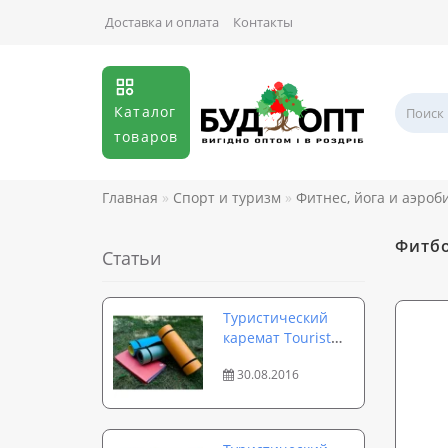
Доставка и оплата
Контакты
Каталог
товаров
Главная
Спорт и туризм
Фитнес, йога и аэроб
Фитбо
Статьи
Туристический
каремат Tourist
Profi — идеальный
30.08.2016
коврик для похода
и тренировок