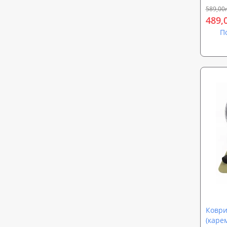
589,00
489,
П
Коври
(карем