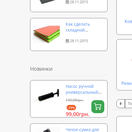
28.11.2015
модели и
варианты
использования
Ков
Как сделать
складной
туристический
28.11.2015
каремат:
руководство к
действию
Новинки
Рези
Насос ручной
универсальный
для мячей,
139,00грн.
надувных
-29%
изделий,
99,00грн.
фитболов OSPORT
(OF-0324)
Чехол-сумка для