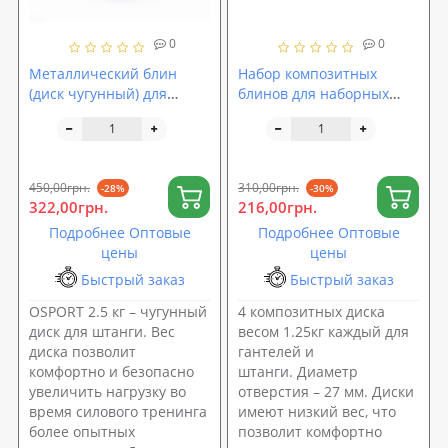
0
0
Металлический блин
Набор композитных
(диск чугунный) для
блинов для наборных
гантели (штанги) под
гантелей и штанги под
гриф 25мм OSPORT 2.5 кг
гриф 25мм 4шт по 1.25 кг
(OF-0038)
OSPORT Set 108 (n-0138)
450,00грн.
310,00грн.
-28%
-30%
322,00грн.
216,00грн.
Подробнее Оптовые
Подробнее Оптовые
цены
цены
Быстрый заказ
Быстрый заказ
OSPORT 2.5 кг – чугунный
4 композитных диска
диск для штанги. Вес
весом 1.25кг каждый для
диска позволит
гантелей и
комфортно и безопасно
штанги. Диаметр
увеличить нагрузку во
отверстия – 27 мм. Диски
время силового тренинга
имеют низкий вес, что
более опытных
позволит комфортно