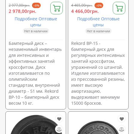
2 977,00грн.
4 465,00грн.
--0%
--0%
2 978,00грн.
4 466,00грн.
Подробнее Оптовые
Подробнее Оптовые
цены
цены
Нет в наличии
Нет в наличии
Бамперный диск –
Rekord BP-15 -
незаменимый инвентарь
бамперный диск для
для интенсивных и
регулярных интенсивных
эффективных занятий
занятий кроссфитом,
кроссфитом. Диск
упражнений со штангой.
изготавливается по
Изделие изготавливается
олимпийским
из прессованной резины,
стандартам, внутренний
имеет высокую
диаметр - 51 мм. Rekord
амортизацию,
BP-10 – бамперный диск
выдерживает минимум
весом 10 кг.
15000 бросков.