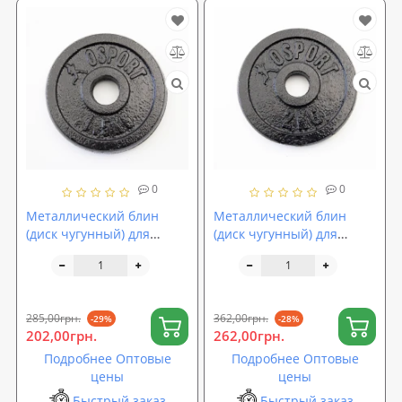
0
0
Металлический блин
Металлический блин
(диск чугунный) для
(диск чугунный) для
гантели (штанги) под
гантели (штанги) под
гриф 25мм OSPORT 1.5 кг
гриф 25мм OSPORT 2 кг
(OF-0036)
(OF-0037)
285,00грн.
362,00грн.
-29%
-28%
202,00грн.
262,00грн.
Подробнее Оптовые
Подробнее Оптовые
цены
цены
Быстрый заказ
Быстрый заказ