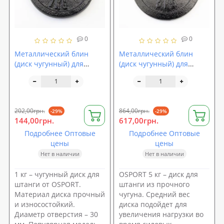
0
0
Металлический блин
Металлический блин
(диск чугунный) для
(диск чугунный) для
гантели (штанги) под
гантели (штанги) под
гриф 25мм OSPORT 1 кг
гриф 25мм OSPORT 5 кг
(OF-0035)
(OF-0040)
202,00грн.
864,00грн.
-29%
-29%
144,00грн.
617,00грн.
Подробнее Оптовые
Подробнее Оптовые
цены
цены
Нет в наличии
Нет в наличии
1 кг – чугунный диск для
OSPORT 5 кг – диск для
штанги от OSPORT.
штанги из прочного
Материал диска прочный
чугуна. Средний вес
и износостойкий.
диска подойдет для
Диаметр отверстия – 30
увеличения нагрузки во