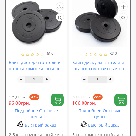
0
0
Блин-диск для гантели и
Блин-диск для гантели и
штанги композитный под
штанги композитный под
гриф 25мм OSPORT Lite
гриф 25мм OSPORT Lite 5
2.5 кг (OF-0141)
кг (OF-0142)
175,00грн.
260,00грн.
-45%
-36%
96,00грн.
166,00грн.
Подробнее Оптовые
Подробнее Оптовые
цены
цены
Быстрый заказ
Быстрый заказ
2.5 кг – композитный диск
5 кг – композитный диск