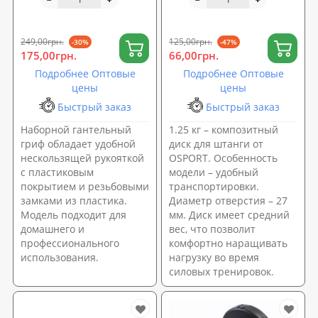
см диаметр 25 мм
1.25 кг (OF-0140)
OSPORT (OF-0189)
249,00грн.
125,00грн.
-30%
-47%
175,00грн.
66,00грн.
Подробнее Оптовые
Подробнее Оптовые
цены
цены
Быстрый заказ
Быстрый заказ
Наборной гантельный
1.25 кг – композитный
гриф обладает удобной
диск для штанги от
нескользящей рукояткой
OSPORT. Особенность
с пластиковым
модели – удобный
покрытием и резьбовыми
транспортировки.
замками из пластика.
Диаметр отверстия – 27
Модель подходит для
мм. Диск имеет средний
домашнего и
вес, что позволит
профессионального
комфортно наращивать
использования.
нагрузку во время
силовых тренировок.