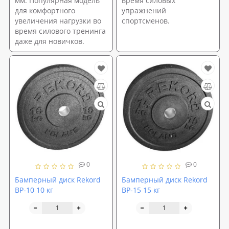
мм. Популярная модель
время силовых
для комфортного
упражнений
увеличения нагрузки во
спортсменов.
время силового тренинга
даже для новичков.
0
0
Бамперный диск Rekord
Бамперный диск Rekord
BP-10 10 кг
BP-15 15 кг