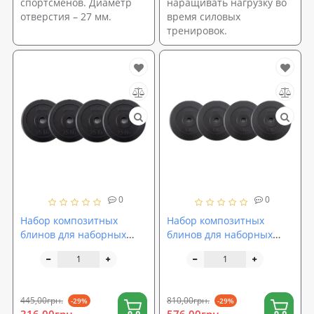
спортсменов. Диаметр
наращивать нагрузку во
отверстия – 27 мм.
время силовых
тренировок.
0
0
Набор композитных
Набор композитных
блинов для наборных
блинов для наборных
гантелей и штанги под
гантелей и штанги под
гриф 25мм 4шт по 2.5 кг
гриф 25мм 4шт по 5 кг
OSPORT Set 109 (n-0139)
OSPORT Set 110 (n-0140)
445,00грн.
810,00грн.
-29%
-29%
316,00грн.
576,00грн.