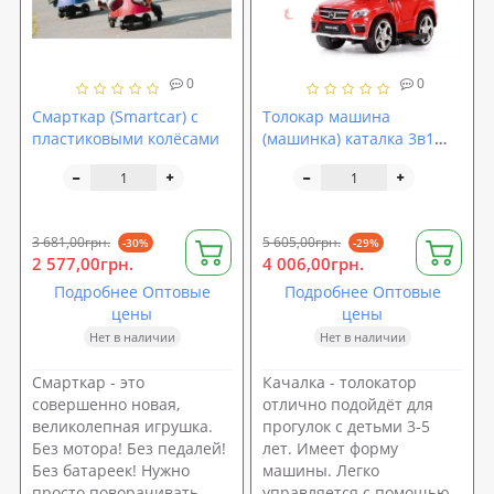
0
0
Смарткар (Smartcar) с
Толокар машина
пластиковыми колёсами
(машинка) каталка 3в1
мерседес AMG (SX1578-3)
3 681,00грн.
5 605,00грн.
-30%
-29%
2 577,00грн.
4 006,00грн.
Подробнее Оптовые
Подробнее Оптовые
цены
цены
Нет в наличии
Нет в наличии
Смарткар - это
Качалка - толокатор
совершенно новая,
отлично подойдёт для
великолепная игрушка.
прогулок с детьми 3-5
Без мотора! Без педалей!
лет. Имеет форму
Без батареек! Нужно
машины. Легко
просто поворачивать
управляется с помощью