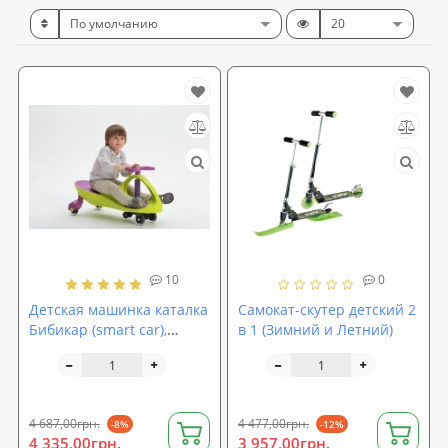
10
0
Детская машинка каталка
Самокат-скутер детский 2
Бибикар (smart car),
в 1 (Зимний и Летний)
толокар с
полиуретановыми
колесами
4 687,00грн.
4 477,00грн.
-8%
-12%
4 335,00грн.
3 957,00грн.