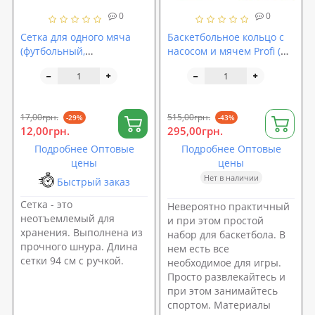
0
0
Сетка для одного мяча
Баскетбольное кольцо с
(футбольный,
насосом и мячем Profi (M
баскетбольный,
2984)
волейбольный) 94см с
ручкой Profi (MS 1030)
17,00грн.
515,00грн.
-29%
-43%
12,00грн.
295,00грн.
Подробнее Оптовые
Подробнее Оптовые
цены
цены
Нет в наличии
Быстрый заказ
Сетка - это
Невероятно практичный
неотъемлемый для
и при этом простой
хранения. Выполнена из
набор для баскетбола. В
прочного шнура. Длина
нем есть все
сетки 94 см с ручкой.
необходимое для игры.
Просто развлекайтесь и
при этом занимайтесь
спортом. Материалы