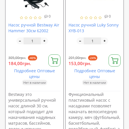
0
0
Насос ручной Bestway Air
Насос ручной Luky Sonny
Hammer 30см 62002
XYB-013
305,00грн.
201,00грн.
-40%
-24%
184,00грн.
153,00грн.
Подробнее Оптовые
Подробнее Оптовые
цены
цены
Нет в наличии
Нет в наличии
Bestway это
Функциональный
универсальный ручной
пластиковый насос с
насос длиной 30 см,
насадками позволяет
который подходит для
накачать велосипедную
накачивания надувных
камеру, мяч (футбольный,
матрасов, бассейнов,
баскетбольный,
лодок и игрушек.
волейбольный, фитбол), а