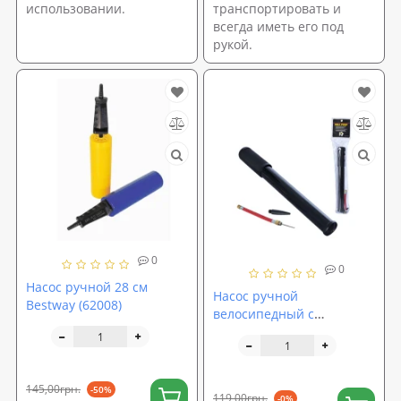
использовании.
транспортировать и
всегда иметь его под
рукой.
0
0
Насос ручной 28 см
Насос ручной
Bestway (62008)
велосипедный с
эластичной трубкой для
мячей, игрушек,
велосипеда OSPORT (OF-
0298)
145,00грн.
-50%
119,00грн.
-0%