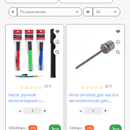
0
0
Насос ручной
Игла (иголка) для насоса
велосипедный с
металлическая для
эластичной трубкой для
надувания мячей OSPORT
мячей, игрушек,
(MS 0422)
велосипеда Profi (MS
0117)
135,00грн.
7,00грн.
-27%
-29%