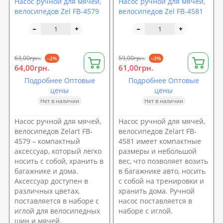
Насос ручной для мячей,
Насос ручной для мячей,
велосипедов Zel FB-4579
велосипедов Zel FB-4581
63,00грн.
59,00грн.
--2%
--3%
64,00грн.
61,00грн.
Подробнее Оптовые
Подробнее Оптовые
цены
цены
Нет в наличии
Нет в наличии
Насос ручной для мячей,
Насос ручной для мячей,
велосипедов Zelart FB-
велосипедов Zelart FB-
4579 – компактный
4581 имеет компактные
аксессуар, который легко
размеры и небольшой
носить с собой, хранить в
вес, что позволяет возить
багажнике и дома.
в багажнике авто, носить
Аксессуар доступен в
с собой на тренировки и
различных цветах,
хранить дома. Ручной
поставляется в наборе с
насос поставляется в
иглой для велосипедных
наборе с иглой.
шин и мячей.