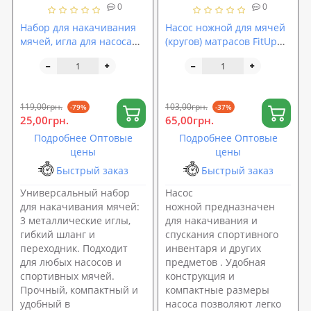
0
0
Набор для накачивания
Насос ножной для мячей
мячей, игла для насоса
(кругов) матрасов FitUp
3шт + насадка и гибкий
(FI-0134)
шланг OSPORT (MS 1784)
119,00грн.
103,00грн.
-79%
-37%
25,00грн.
65,00грн.
Подробнее Оптовые
Подробнее Оптовые
цены
цены
Быстрый заказ
Быстрый заказ
Универсальный набор
Насос
для накачивания мячей:
ножной предназначен
3 металлические иглы,
для накачивания и
гибкий шланг и
спускания спортивного
переходник. Подходит
инвентаря и других
для любых насосов и
предметов . Удобная
спортивных мячей.
конструкция и
Прочный, компактный и
компактные размеры
удобный в
насоса позволяют легко