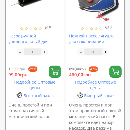
0
0
Насос ручной
Ножной насос лягушка
универсальный для
для накачивания
мячей, надувных
надувных бассейна,
изделий, фитболов
матраса, лодки Intex
OSPORT (OF-0324)
(68610)
139,00грн.
650,00грн.
-29%
-29%
99,00грн.
460,00грн.
Подробнее Оптовые
Подробнее Оптовые
цены
цены
Быстрый заказ
Быстрый заказ
Очень простой и при
Очень простой и при
этом практичный
этом практичный ножной
механический насос
механический насос. В
комплекте идет набор
насадок. Два режима