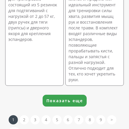
состоящий из 5 резинок
идеальный инструмент
для подтягиваний с
для тренировки силы
нагрузкой от 2 до 57 кг,
хвата, развития мышц
двух ручек для тяги
рук и восстановления
(грипсы) и дверного
после травм. В комплект
якоря для крепления
входят различные виды
эспандеров.
эспандеров,
позволяющие
прорабатывать кисти,
пальцы и запястья с
разной нагрузкой.
Отлично подходит для
тех, кто хочет укрепить
руки.
Показать еще
1
2
3
4
5
6
7
8
9
>