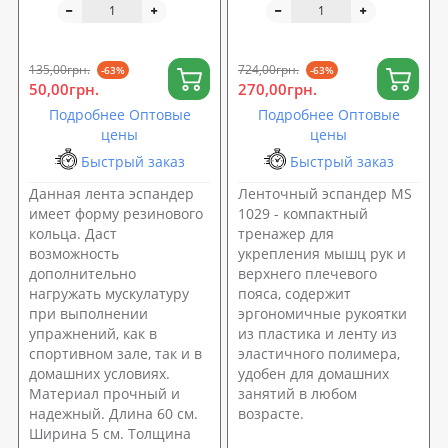
M (MS 1852-1)
135,00грн.
724,00грн.
-63%
-63%
50,00грн.
270,00грн.
Подробнее Оптовые
Подробнее Оптовые
цены
цены
Быстрый заказ
Быстрый заказ
Данная лента эспандер
Ленточный эспандер MS
имеет форму резинового
1029 - компактный
кольца. Даст
тренажер для
возможность
укрепления мышц рук и
дополнительно
верхнего плечевого
нагружать мускулатуру
пояса, содержит
при выполнении
эргономичные рукоятки
упражнений, как в
из пластика и ленту из
спортивном зале, так и в
эластичного полимера,
домашних условиях.
удобен для домашних
Материал прочный и
занятий в любом
надежный. Длина 60 см.
возрасте.
Ширина 5 см. Толщина