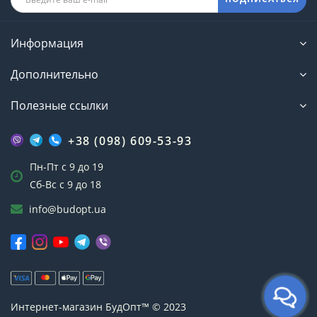
Информация
Дополнительно
Полезные ссылки
+38 (098) 609-53-93
Пн-Пт с 9 до 19
Сб-Вс с 9 до 18
info@budopt.ua
Данный спортивный снаряд помогает развить
мышечную выносливость и силу рук и ног,
подтянуть ягодицы и бедра, накачать мышцы
груди, спины и плечевого пояса. В буквальном
переводе с латинского звучит как «растягиваю» —
следовательно, выполняемые с эспандером
Интернет-магазин БудОпт™ © 2023
упражнения нацелены на преодоление