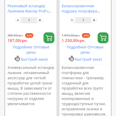
Резиновый эспандер
Балансировочная
Лыжника-боксер Profi (MS
подушка полусфера
2563)
(платформа) для фитнеса
(гимнастики) OSPORT
BOSU 60см (MS 2609)
386,00грн.
1 899,00грн.
-52%
-34%
187,00грн.
1 250,00грн.
Подробнее Оптовые
Подробнее Оптовые
цены
цены
Быстрый заказ
Быстрый заказ
Универсальный эспандер
Балансировочная
лыжник -незаменимый
платформа для
аксессуар для четкой
гимнастики - тренажер,
проработки целой грани
созданный для
мышц. В зависимости от
проработки всех групп
степени растяженности
мыщц, включая
нагрузка от изделия
изолированные и
увеличивается.
труднодоступные пучки,
исправления осанки и
тренировки равновесия.