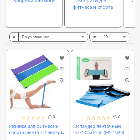
Коврики для йоги
Коврики для
Мяч
фитнеса и спорта
0
0
Резинка для фитнеса и
Эспандер ленточный
спорта (лента эспандер)
57х14см Profi (MS 1029)
эластичная OSPORT Profi