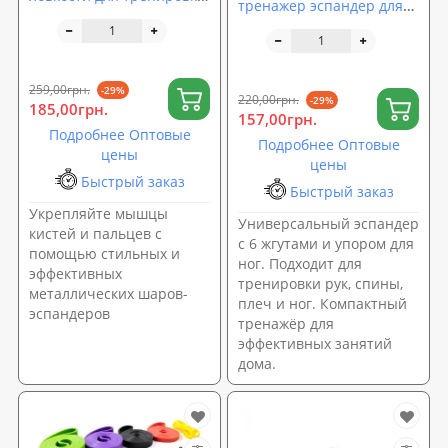
тренажер эспандер для
пальцев рук и кистей
мышц ног рук спины
(эспандер антистресс)
плечей с упором для ног
2шт 5см OSPORT (MS
OSPORT (MS 4978)
4640)
259,00грн.
-29%
220,00грн.
-29%
185,00грн.
157,00грн.
Подробнее Оптовые
Подробнее Оптовые
цены
цены
Быстрый заказ
Быстрый заказ
Укрепляйте мышцы
Универсальный эспандер
кистей и пальцев с
с 6 жгутами и упором для
помощью стильных и
ног. Подходит для
эффективных
тренировки рук, спины,
металлических шаров-
плеч и ног. Компактный
эспандеров
тренажёр для
эффективных занятий
дома.