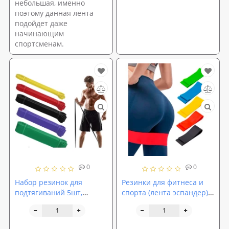
небольшая, именно
поэтому данная лента
подойдет даже
начинающим
спортсменам.
0
0
Набор резинок для
Резинки для фитнеса и
подтягиваний 5шт,
спорта (лента эспандер)
резиновые петли-
резиновые петли для
эспандеры (резина) для
ног/рук/ягодиц набор 5шт
фитнеса OSPORT (OF-
OSPORT (OF-0021)