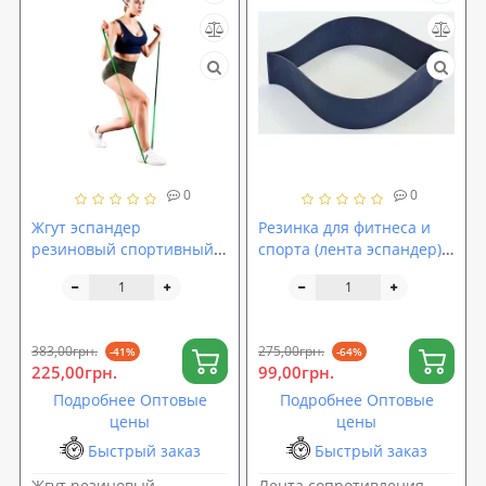
0
0
Жгут эспандер
Резинка для фитнеса и
резиновый спортивный
спорта (лента эспандер)
(резинка для
эластичная OSPORT Profi
подтягивания, турника)
XL (MS 3009)
3500x40 мм OSPORT (MS
2013)
383,00грн.
275,00грн.
-41%
-64%
225,00грн.
99,00грн.
Подробнее Оптовые
Подробнее Оптовые
цены
цены
Быстрый заказ
Быстрый заказ
Жгут резиновый
Лента сопротивления