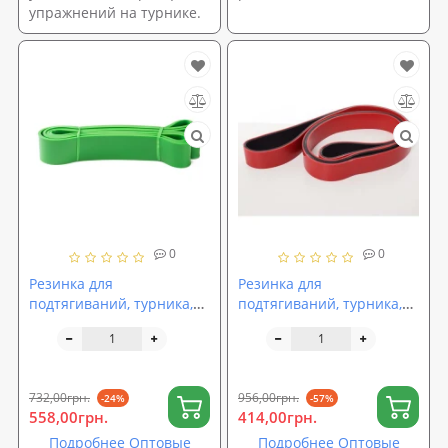
упражнений на турнике.
0
0
Резинка для
Резинка для
подтягиваний, турника,
подтягиваний, турника,
фитнеса (эспандер
фитнеса (эспандер
резиновый спортивный)
резиновый спортивный)
2080x44 мм OSPORT (MS
2100x30 мм OSPORT (MS
1878)
2236-3)
732,00грн.
956,00грн.
-24%
-57%
558,00грн.
414,00грн.
Подробнее Оптовые
Подробнее Оптовые