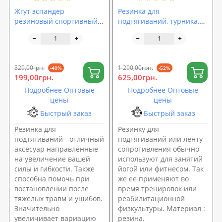
Жгут эспандер
Резинка для
резиновый спортивный
подтягиваний, турника,
(резинка для
фитнеса (эспандер
подтягивания, турника)
резиновый спортивный)
2500x35 мм OSPORT (MS
2080x32 мм OSPORT (MS
2003)
2235-4)
329,00грн.
1 290,00грн.
-40%
-52%
199,00грн.
625,00грн.
Подробнее Оптовые
Подробнее Оптовые
цены
цены
Быстрый заказ
Быстрый заказ
Резинка для
Резинку для
подтягиваний - отличный
подтягиваний или ленту
аксесуар направленные
сопротивления обычно
на увеличение вашей
используют для занятий
силы и гибкости. Также
йогой или фитнесом. Так
способна помочь при
же ее применяют во
востановлении после
время тренировок или
тяжелых травм и ушибов.
реабилитационной
Значительно
физкультуры. Материал :
увеличивает вариацию
резина.