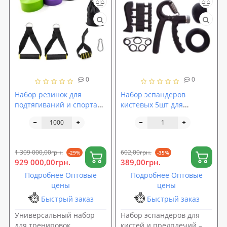
0
0
Набор резинок для
Набор эспандеров
подтягиваний и спорта
кистевых 5шт для
5шт + ручки для тяги 2шт
пальцев рук и запястья,
+ дверной якорь OSPORT
комплект эспандеров 10-
Set 107 (n-0137)
60 кг OSPORT (OF-0304)
1 309 000,00грн.
602,00грн.
-29%
-35%
929 000,00грн.
389,00грн.
Подробнее Оптовые
Подробнее Оптовые
цены
цены
Быстрый заказ
Быстрый заказ
Универсальный набор
Набор эспандеров для
для тренировок,
кистей и предплечий –