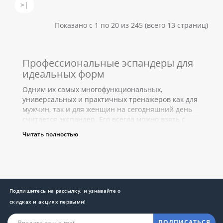
>|
Показано с 1 по 20 из 245 (всего 13 страниц)
Профессиональные эспандеры для
идеальных форм
Одним их самых многофункциональных,
универсальных и практичных тренажеров как для
мужчин, так и для женщин на сегодняшний день
считается экспандер. Его всегда можно взять с
собой на тренировку или посиделки на природе,
Читать полностью
чтобы провести их с пользой для здоровья, в
путешествие или туристический поход.
Что такое эспандер?
Подпишитесь на рассылку, и узнавайте о
скидках и акциях первыми!
ПОДПИСАТЬСЯ