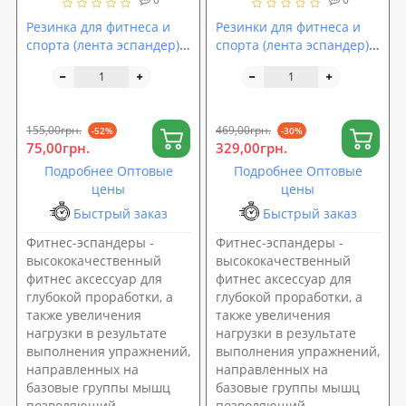
Резинка для фитнеса и
Резинки для фитнеса и
спорта (лента эспандер)
спорта (лента эспандер)
эластичная тканевая
тканевые петли для ног/
OSPORT Pro XXL (OF-0194)
рук/ягодиц набор 3шт
OSPORT (OF-0291)
155,00грн.
469,00грн.
-52%
-30%
75,00грн.
329,00грн.
Подробнее Оптовые
Подробнее Оптовые
цены
цены
Быстрый заказ
Быстрый заказ
Фитнес-эспандеры -
Фитнес-эспандеры -
высококачественный
высококачественный
фитнес аксессуар для
фитнес аксессуар для
глубокой проработки, а
глубокой проработки, а
также увеличения
также увеличения
нагрузки в результате
нагрузки в результате
выполнения упражнений,
выполнения упражнений,
направленных на
направленных на
базовые группы мышц
базовые группы мышц
позволяющий
позволяющий