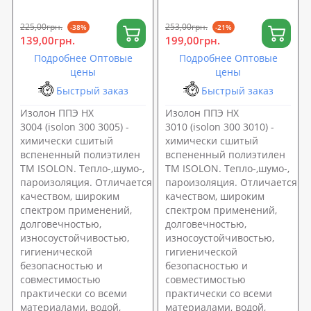
225,00грн.
253,00грн.
-38%
-21%
139,00грн.
199,00грн.
Подробнее Оптовые
Подробнее Оптовые
цены
цены
Быстрый заказ
Быстрый заказ
Изолон ППЭ НХ
Изолон ППЭ НХ
3004 (isolon 300 3005) -
3010 (isolon 300 3010) -
химически сшитый
химически сшитый
вспененный полиэтилен
вспененный полиэтилен
ТМ ISOLON. Тепло-,шумо-,
ТМ ISOLON. Тепло-,шумо-,
пароизоляция. Отличается высоким
пароизоляция. Отличается в
качеством, широким
качеством, широким
спектром применений,
спектром применений,
долговечностью,
долговечностью,
износоустойчивостью,
износоустойчивостью,
гигиенической
гигиенической
безопасностью и
безопасностью и
совместимостью
совместимостью
практически со всеми
практически со всеми
материалами, водой,
материалами, водой,