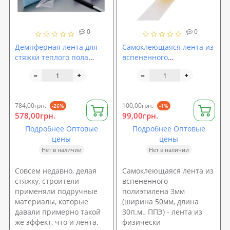
0
0
Демпферная лента для
Самоклеющаяся лента из
стяжки теплого пола
вспененного
Isolon, 8мм*150мм*50м
полиэтилена 3мм
(ширина 50мм, длина
30п.м., ППЭ)
784,00грн.
100,00грн.
-26%
-1%
578,00грн.
99,00грн.
Подробнее Оптовые
Подробнее Оптовые
цены
цены
Нет в наличии
Нет в наличии
Совсем недавно, делая
Самоклеющаяся лента из
стяжку, строители
вспененного
применяли подручные
полиэтилена 3мм
материалы, которые
(ширина 50мм, длина
давали примерно такой
30п.м., ППЭ) - лента из
же эффект, что и лента.
физически