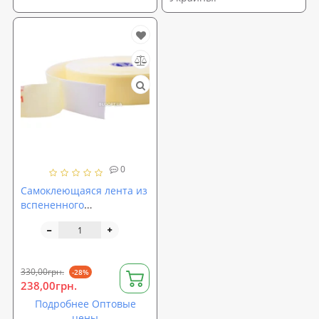
0
Самоклеющаяся лента из
вспененного
полиэтилена 3мм
(ширина 95мм, длина
30п.м., ППЭ)
330,00грн.
-28%
238,00грн.
Подробнее Оптовые
цены