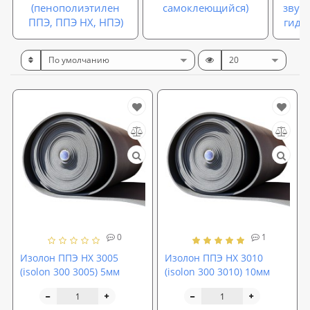
(пенополиэтилен
самоклеющийся)
звук
ППЭ, ППЭ НХ, НПЭ)
гидр
0
1
Изолон ППЭ НХ 3005
Изолон ППЭ НХ 3010
(isolon 300 3005) 5мм
(isolon 300 3010) 10мм