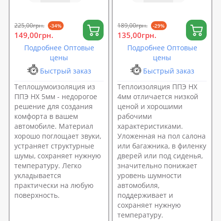
225,00грн.
189,00грн.
-34%
-29%
149,00грн.
135,00грн.
Подробнее Оптовые
Подробнее Оптовые
цены
цены
Быстрый заказ
Быстрый заказ
Теплошумоизоляция из
Теплоизоляция ППЭ НХ
ППЭ НХ 5мм - недорогое
4мм отличается низкой
решение для создания
ценой и хорошими
комфорта в вашем
рабочими
автомобиле. Материал
характеристиками.
хорошо поглощает звуки,
Уложенная на пол салона
устраняет структурные
или багажника, в филенку
шумы, сохраняет нужную
дверей или под сиденья,
температуру. Легко
значительно понижает
укладывается
уровень шумности
практически на любую
автомобиля,
поверхность.
поддерживает и
сохраняет нужную
температуру.