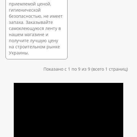
приемлемой ценой,
гигиенической
безопасностью, не имеет
запаха. Заказывайте
самоклеющуюся ленту в
нашем магазине и
получите лучшую цену
на строительном рынке
Украины.
Показано с 1 по 9 из 9 (всего 1 страниц)