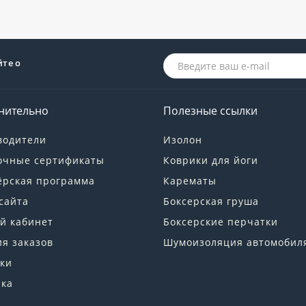
йте о
нительно
Полезные ссылки
водители
Изолон
очные сертификаты
Коврики для йоги
ёрская программа
Карематы
сайта
Боксерская груша
й кабинет
Боксерские перчатки
я заказов
Шумоизоляция автомобил
ки
лка