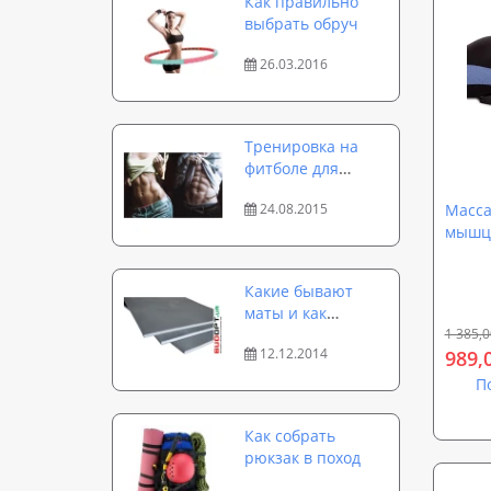
Как правильно
выбрать обруч
26.03.2016
Тренировка на
фитболе для
идеального
24.08.2015
Масса
пресса за 15
мышц 
минут
Какие бывают
маты и как
выбрать
1 385,0
12.12.2014
989,
спортивный мат
П
Как собрать
рюкзак в поход