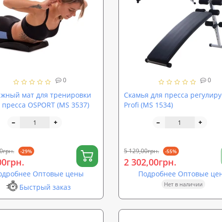
0
0
жный мат для тренировки
Скамья для пресса регулир
пресса OSPORT (MS 3537)
Profi (MS 1534)
0грн.
5 129,00грн.
-29%
-55%
00грн.
2 302,00грн.
одробнее Оптовые цены
Подробнее Оптовые це
Нет в наличии
Быстрый заказ