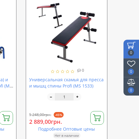
0
0
0
а) и
Универсальная скамья для пресса
fi (MS
и мышц спины Profi (MS 1533)
0
5 248,00грн.
-45%
2 889,00грн.
ны
Подробнее Оптовые цены
Нет в наличии