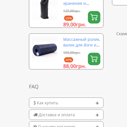
хранения и
переноски ролика
125,00грн.
для йоги (валика)
-29%
на затяжке 56×26
89,00грн.
см OSPORT (OF-
0323)
Скамь
Массажный ролик,
валик для йоги и
массажа спины
165,00грн.
EPP (массажер для
-47%
спины, шеи, ног)
88,00грн.
OSPORT 15х5см
(OF-0322)
FAQ
Как купить
Доставка и оплата
О нашем магазине