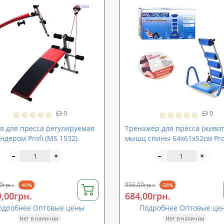
0
0
я для пресса регулируемая
Тренажер для пресса (живот
ндером Profi (MS 1532)
мышц спины 64х61х52см Pro
0087)
0грн.
956,00грн.
-49%
-28%
9,00грн.
684,00грн.
одробнее Оптовые цены
Подробнее Оптовые це
Нет в наличии
Нет в наличии