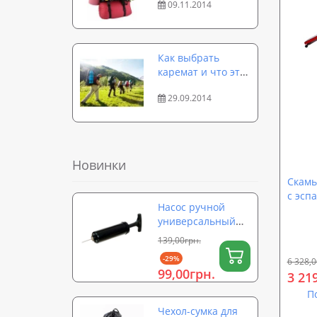
09.11.2014
Как выбрать
каремат и что это
такое
29.09.2014
Новинки
Скамь
с эспа
Насос ручной
универсальный
для мячей,
139,00грн.
надувных
-29%
6 328,0
изделий,
99,00грн.
3 21
фитболов OSPORT
(OF-0324)
П
Чехол-сумка для