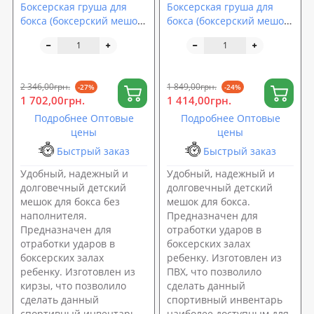
Боксерская груша для
Боксерская груша для
бокса (боксерский мешок)
бокса (боксерский мешок)
кирза OSPORT Pro 1.4м
ПВХ OSPORT Lite 1.2м без
без наполнителя (OF-
наполнителя (OF-0073)
0069)
2 346,00грн.
1 849,00грн.
-27%
-24%
1 702,00грн.
1 414,00грн.
Подробнее Оптовые
Подробнее Оптовые
цены
цены
Быстрый заказ
Быстрый заказ
Удобный, надежный и
Удобный, надежный и
долговечный детский
долговечный детский
мешок для бокса без
мешок для бокса.
наполнителя.
Предназначен для
Предназначен для
отработки ударов в
отработки ударов в
боксерских залах
боксерских залах
ребенку. Изготовлен из
ребенку. Изготовлен из
ПВХ, что позволило
кирзы, что позволило
сделать данный
сделать данный
спортивный инвентарь
спортивный инвентарь
наиболее доступным для