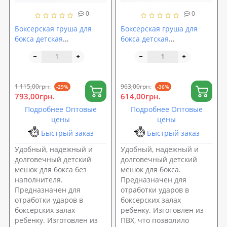
0
0
Боксерская груша для
Боксерская груша для
бокса детская
бокса детская
шлемовидная кирза
шлемовидная ПВХ
OSPORT Pro 95см без
OSPORT Lite 75см без
наполнителя (OF-0076)
наполнителя (OF-0079)
1 115,00грн.
963,00грн.
-29%
-36%
793,00грн.
614,00грн.
Подробнее Оптовые
Подробнее Оптовые
цены
цены
Быстрый заказ
Быстрый заказ
Удобный, надежный и
Удобный, надежный и
долговечный детский
долговечный детский
мешок для бокса без
мешок для бокса.
наполнителя.
Предназначен для
Предназначен для
отработки ударов в
отработки ударов в
боксерских залах
боксерских залах
ребенку. Изготовлен из
ребенку. Изготовлен из
ПВХ, что позволило