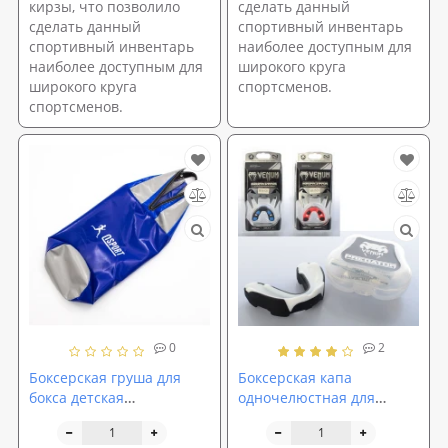
кирзы, что позволило
сделать данный
сделать данный
спортивный инвентарь
спортивный инвентарь
наиболее доступным для
наиболее доступным для
широкого круга
широкого круга
спортсменов.
спортсменов.
0
2
Боксерская груша для
Боксерская капа
бокса детская
одночелюстная для
шлемовидная ПВХ
единоборств Venum (MS
OSPORT Lite 95см без
1626)