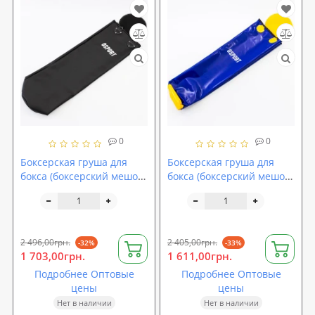
0
0
Боксерская груша для
Боксерская груша для
бокса (боксерский мешок)
бокса (боксерский мешок)
кирза OSPORT Pro 1.8м
ПВХ OSPORT Lite 1.8м без
без наполнителя (OF-
наполнителя (OF-0075)
0070)
2 496,00грн.
2 405,00грн.
-32%
-33%
1 703,00грн.
1 611,00грн.
Подробнее Оптовые
Подробнее Оптовые
цены
цены
Нет в наличии
Нет в наличии