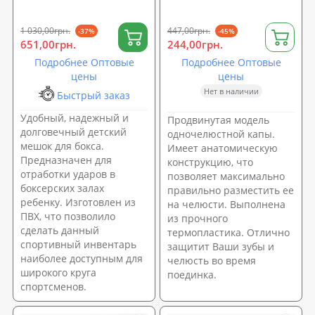
наполнителя (OF-0078)
1 030,00грн.
447,00грн.
-37%
-45%
651,00грн.
244,00грн.
Подробнее Оптовые
Подробнее Оптовые
цены
цены
Нет в наличии
Быстрый заказ
Удобный, надежный и
Продвинутая модель
долговечный детский
одночелюстной капы.
мешок для бокса.
Имеет анатомическую
Предназначен для
конструкцию, что
отработки ударов в
позволяет максимально
боксерских залах
правильно разместить ее
ребенку. Изготовлен из
на челюсти. Выполнена
ПВХ, что позволило
из прочного
сделать данный
термопластика. Отлично
спортивный инвентарь
защитит Ваши зубы и
наиболее доступным для
челюсть во время
широкого круга
поединка.
спортсменов.