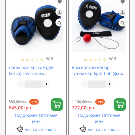
0
0
Лапы боксерские (для
Боксерский набор
бокса) гнутые из
Тренажер fight ball (файт
кожвинила OSPORT Lite
бол) мячик для бокса +
(FI-0123)
лапы боксерские OSPORT
BoxSet №1 (n-0025)
880,00грн.
1 100,00грн.
-27%
-29%
645,00грн.
777,00грн.
Подробнее Оптовые
Подробнее Оптовые
цены
цены
Быстрый заказ
Быстрый заказ