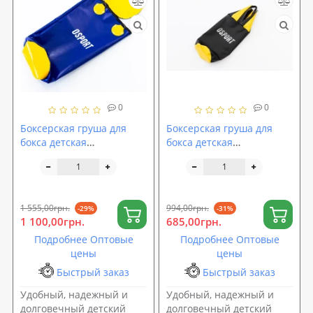
0
0
Боксерская груша для
Боксерская груша для
бокса детская
бокса детская
(боксерский мешок) ПВХ
шлемовидная кирза
OSPORT Lite 0.8м без
OSPORT Pro 75см без
наполнителя (OF-0071)
наполнителя (OF-0077)
1 555,00грн.
994,00грн.
-29%
-31%
1 100,00грн.
685,00грн.
Подробнее Оптовые
Подробнее Оптовые
цены
цены
Быстрый заказ
Быстрый заказ
Удобный, надежный и
Удобный, надежный и
долговечный детский
долговечный детский