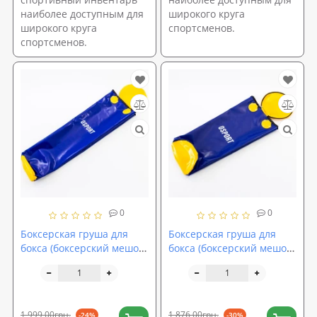
наиболее доступным для
широкого круга
широкого круга
спортсменов.
спортсменов.
0
0
Боксерская груша для
Боксерская груша для
бокса (боксерский мешок)
бокса (боксерский мешок)
ПВХ OSPORT Lite 1.4м без
ПВХ OSPORT Lite 1м без
наполнителя (OF-0074)
наполнителя (OF-0072)
1 999,00грн.
1 876,00грн.
-24%
-30%