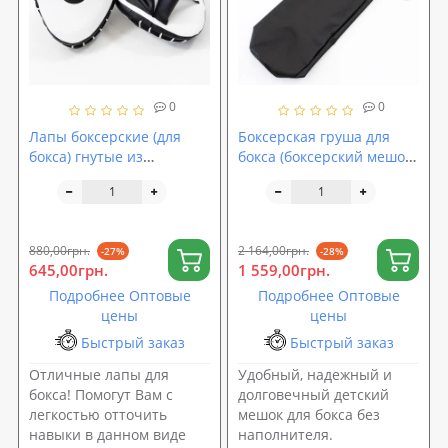
0
0
Лапы боксерские (для
Боксерская груша для
бокса) гнутые из
бокса (боксерский мешок)
кожвинила OSPORT Lite
кирза OSPORT Pro 1.2м
(bx-0089)
без наполнителя (OF-
0068)
880,00грн.
2 164,00грн.
-27%
-28%
645,00грн.
1 559,00грн.
Подробнее Оптовые
Подробнее Оптовые
цены
цены
Быстрый заказ
Быстрый заказ
Отличные лапы для
Удобный, надежный и
бокса! Помогут Вам с
долговечный детский
легкостью отточить
мешок для бокса без
навыки в данном виде
наполнителя.