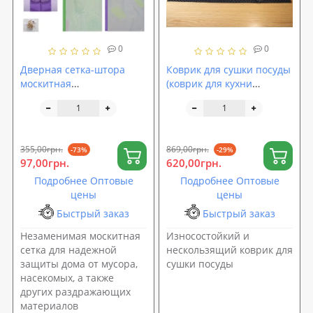
0
0
Дверная сетка-штора
Коврик для сушки посуды
москитная
(коврик для кухни
(антимоскитная от
подкладка под мокрую
комаров, мух) для дверей
посуду) 100х60 см OSPORT
на магнитах 1х2.1м
(R-00057)
(R81908)
355,00грн.
869,00грн.
-73%
-29%
97,00грн.
620,00грн.
Подробнее Оптовые
Подробнее Оптовые
цены
цены
Быстрый заказ
Быстрый заказ
Незаменимая москитная
Износостойкий и
сетка для надежной
нескользящий коврик для
защиты дома от мусора,
сушки посуды
насекомых, а также
других раздражающих
материалов