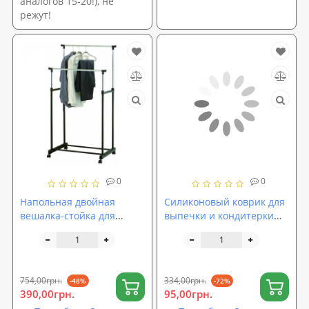
аналогов 15-20!), не
режут!
0
0
Напольная двойная
Силиконовый коврик для
вешалка-стойка для
выпечки и кондитерки
одежды 62*37*130см
антипригарный для
Stenson (R29746)
запекания и раскатки
теста 37х27см (НН-025)
754,00грн.
334,00грн.
-48%
-72%
390,00грн.
95,00грн.