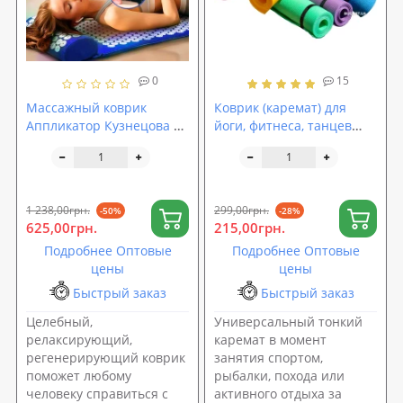
0
15
Массажный коврик
Коврик (каремат) для
Аппликатор Кузнецова +
йоги, фитнеса, танцев
валик массажер для
OSPORT Колибри (FI-0077)
спины/шеи/ног/стоп/
головы/тела OSPORT Pro
(apl-011)
1 238,00грн.
299,00грн.
-50%
-28%
625,00грн.
215,00грн.
Подробнее Оптовые
Подробнее Оптовые
цены
цены
Быстрый заказ
Быстрый заказ
Целебный,
Универсальный тонкий
релаксирующий,
каремат в момент
регенерирующий коврик
занятия спортом,
поможет любому
рыбалки, похода или
человеку справиться с
активного отдыха за