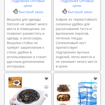
Подробнее Оптовые
Подробнее Оптовые
цены
цены
Быстрый заказ
Быстрый заказ
Вешалка для одежды
Коврик из термостойкого
Stenson не займет много
силикона удобен для
места в помещении, но
раскатывания теста и
позволит разместить и
выпекания пирогов,
одежду, и аксессуары.
печенья, пиццы.
Вешалка-стойка не
Силиконовый лист
требует закрепления к
препятствует
стене, удобна в
подгоранию мучных
использовании и станет
изделий, легко моется и
удачным дополнением
не занимает много места
интерьера.
в кухне.