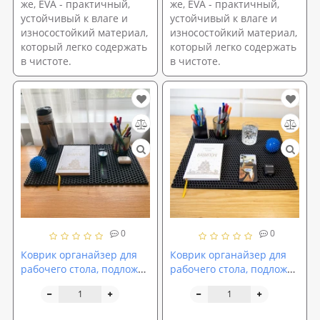
же, EVA - практичный,
же, EVA - практичный,
устойчивый к влаге и
устойчивый к влаге и
износостойкий материал,
износостойкий материал,
который легко содержать
который легко содержать
в чистоте.
в чистоте.
0
0
Коврик органайзер для
Коврик органайзер для
рабочего стола, подложка
рабочего стола, подложка
на рабочий стол 50х30 см
на рабочий стол 50х40 см
OSPORT (R-00026)
OSPORT (R-00059)