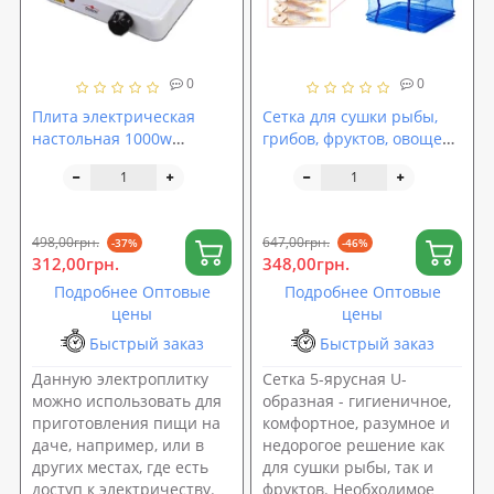
0
0
Плита электрическая
Сетка для сушки рыбы,
настольная 1000w
грибов, фруктов, овощей
Stenson (ME-0012S)
и ягод пятиярусная,
подвесная складная
сушилка 5 ярусов для
защиты от насекомых
498,00грн.
647,00грн.
-37%
-46%
(SF23638)
312,00грн.
348,00грн.
Подробнее Оптовые
Подробнее Оптовые
цены
цены
Быстрый заказ
Быстрый заказ
Данную электроплитку
Сетка 5-ярусная U-
можно использовать для
образная - гигиеничное,
приготовления пищи на
комфортное, разумное и
даче, например, или в
недорогое решение как
других местах, где есть
для сушки рыбы, так и
доступ к электричеству.
фруктов. Необходимое