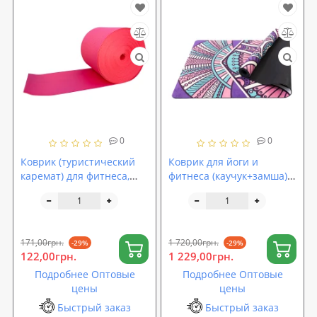
0
0
Коврик (туристический
Коврик для йоги и
каремат) для фитнеса,
фитнеса (каучук+замша)
спорта и туризма на
4мм (йога мат, каремат
отрез однослойный
спортивный) 183x68см
OSPORT Lite 5мм (OF-
OSPORT (OF-0286)
0223)
171,00грн.
1 720,00грн.
-29%
-29%
122,00грн.
1 229,00грн.
Подробнее Оптовые
Подробнее Оптовые
цены
цены
Быстрый заказ
Быстрый заказ