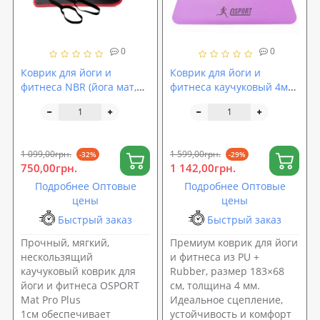
0
0
Коврик для йоги и
Коврик для йоги и
фитнеса NBR (йога мат,
фитнеса каучуковый 4мм
каремат спортивный)
(йога мат, каремат
OSPORT Mat Pro Plus 1см
спортивный) 183x68см
(OF-0276)
OSPORT (OF-0284)
1 099,00грн.
1 599,00грн.
-32%
-29%
750,00грн.
1 142,00грн.
Подробнее Оптовые
Подробнее Оптовые
цены
цены
Быстрый заказ
Быстрый заказ
Прочный, мягкий,
Премиум коврик для йоги
нескользящий
и фитнеса из PU +
каучуковый коврик для
Rubber, размер 183×68
йоги и фитнеса OSPORT
см, толщина 4 мм.
Mat Pro Plus
Идеальное сцепление,
1см обеспечивает
устойчивость и комфорт