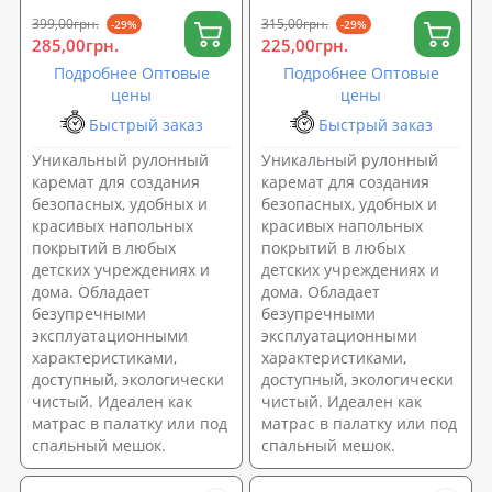
0218)
0219)
399,00грн.
315,00грн.
-29%
-29%
285,00грн.
225,00грн.
Подробнее Оптовые
Подробнее Оптовые
цены
цены
Быстрый заказ
Быстрый заказ
Уникальный рулонный
Уникальный рулонный
каремат для создания
каремат для создания
безопасных, удобных и
безопасных, удобных и
красивых напольных
красивых напольных
покрытий в любых
покрытий в любых
детских учреждениях и
детских учреждениях и
дома. Обладает
дома. Обладает
безупречными
безупречными
эксплуатационными
эксплуатационными
характеристиками,
характеристиками,
доступный, экологически
доступный, экологически
чистый. Идеален как
чистый. Идеален как
матрас в палатку или под
матрас в палатку или под
спальный мешок.
спальный мешок.