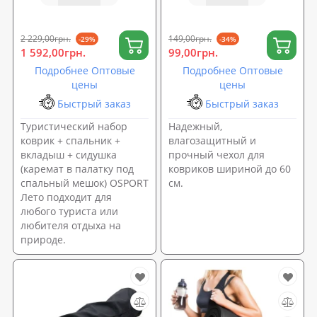
сидушка (в палатку под
OSPORT 13 см (OF-0236)
спальник) OSPORT Лето
4в1 (ty-0037)
2 229,00грн.
149,00грн.
-29%
-34%
1 592,00грн.
99,00грн.
Подробнее Оптовые
Подробнее Оптовые
цены
цены
Быстрый заказ
Быстрый заказ
Туристический набор
Надежный,
коврик + спальник +
влагозащитный и
вкладыш + сидушка
прочный чехол для
(каремат в палатку под
ковриков шириной до 60
спальный мешок) OSPORT
см.
Лето подходит для
любого туриста или
любителя отдыха на
природе.