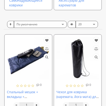
Самонадувающиеся
Аксессуары для
коврики
карематов
0
0
Спальный мешок +
Чехол для коврика
вкладыш +
(каремата, йога мата) для
туристический коврик +
йоги, фитнеса и туризма