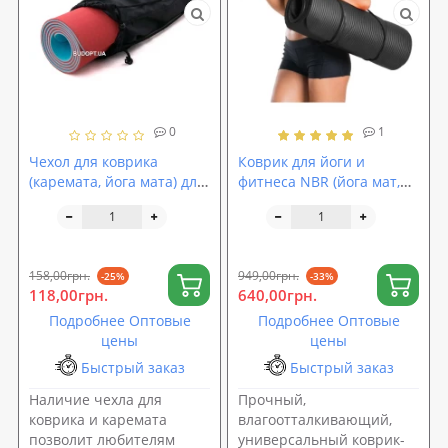
0
1
Чехол для коврика
Коврик для йоги и
(каремата, йога мата) для
фитнеса NBR (йога мат,
йоги, фитнеса и туризма
каремат спортивный)
OSPORT Lite 16 см (FI-
OSPORT Mat Pro 1.5см (FI-
0030-1)
0135)
158,00грн.
949,00грн.
-25%
-33%
118,00грн.
640,00грн.
Подробнее Оптовые
Подробнее Оптовые
цены
цены
Быстрый заказ
Быстрый заказ
Наличие чехла для
Прочный,
коврика и каремата
влагоотталкивающий,
позволит любителям
универсальный коврик-