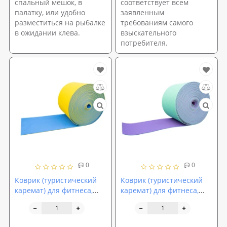
спальный мешок, в
соответствует всем
палатку, или удобно
заявленным
разместиться на рыбалке
требованиям самого
в ожидании клева.
взыскательного
потребителя.
0
0
Коврик (туристический
Коврик (туристический
каремат) для фитнеса,
каремат) для фитнеса,
спорта и туризма на
спорта и туризма на
отрез двухслойный
отрез двухслойный
OSPORT Lite 10мм (OF-
OSPORT Lite 8мм (OF-