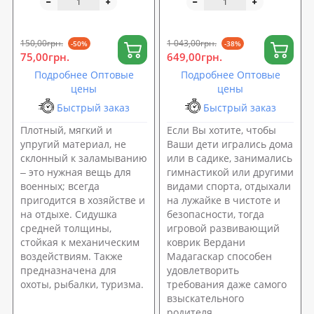
120x200см (FI-0091)
150,00грн.
1 043,00грн.
-50%
-38%
75,00грн.
649,00грн.
Подробнее Оптовые
Подробнее Оптовые
цены
цены
Быстрый заказ
Быстрый заказ
Плотный, мягкий и
Если Вы хотите, чтобы
упругий материал, не
Ваши дети игрались дома
склонный к заламыванию
или в садике, занимались
‒ это нужная вещь для
гимнастикой или другими
военных; всегда
видами спорта, отдыхали
пригодится в хозяйстве и
на лужайке в чистоте и
на отдыхе. Сидушка
безопасности, тогда
средней толщины,
игровой развивающий
стойкая к механическим
коврик Вердани
воздействиям. Также
Мадагаскар способен
предназначена для
удовлетворить
охоты, рыбалки, туризма.
требования даже самого
взыскательного
родителя.