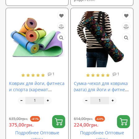
1
1
Коврик для йоги, фитнеса
Сумка-чехол для коврика
и спорта (каремат
(мата) для йоги и фитнеса
спортивный) OSPORT
OSPORT Yoga bag fashion
Спорт 10мм (FI-0083-1)
(FI-6011)
635,00грн.
614,00грн.
-41%
-64%
375,00грн.
224,00грн.
Подробнее Оптовые
Подробнее Оптовые
цены
цены