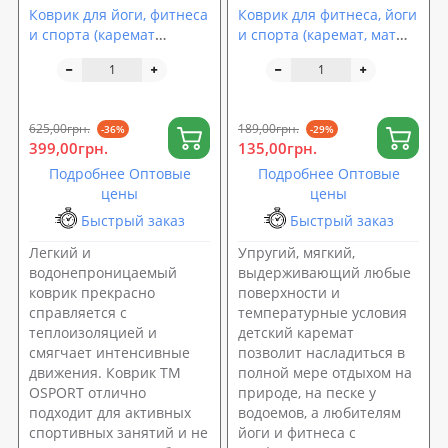
Коврик для йоги, фитнеса
Коврик для фитнеса, йоги
и спорта (каремат
и спорта (каремат, мат
спортивный) OSPORT
спортивный) FitUp Lite
Спорт 8мм + чехол (n-
Mini 5мм (F-00015)
0008)
625,00грн.
189,00грн.
-36%
-29%
399,00грн.
135,00грн.
Подробнее Оптовые
Подробнее Оптовые
цены
цены
Быстрый заказ
Быстрый заказ
Легкий и
Упругий, мягкий,
водонепроницаемый
выдерживающий любые
коврик прекрасно
поверхности и
справляется с
температурные условия
теплоизоляцией и
детский каремат
смягчает интенсивные
позволит насладиться в
движения. Коврик ТМ
полной мере отдыхом на
OSPORT отлично
природе, на песке у
подходит для активных
водоемов, а любителям
спортивных занятий и не
йоги и фитнеса с