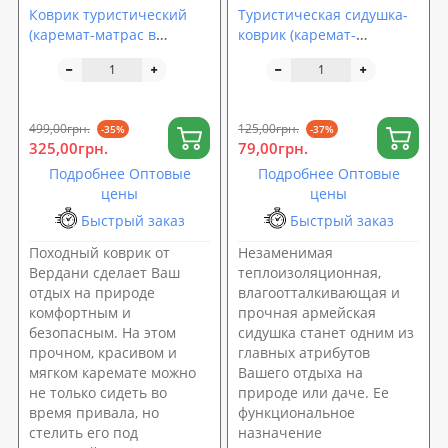
Коврик туристический
Туристическая сидушка-
(каремат-матрас в
коврик (каремат-
палатку и под спальный
пенопопа) OSPORT Light
мешок) OSPORT Поход
8мм (TY-0001)
8мм (ty-0015)
499,00грн.
125,00грн.
-35%
-37%
325,00грн.
79,00грн.
Подробнее Оптовые
Подробнее Оптовые
цены
цены
Быстрый заказ
Быстрый заказ
Походный коврик от
Незаменимая
Вердани сделает Ваш
теплоизоляционная,
отдых на природе
влагоотталкивающая и
комфортным и
прочная армейская
безопасным. На этом
сидушка станет одним из
прочном, красивом и
главных атрибутов
мягком каремате можно
Вашего отдыха на
не только сидеть во
природе или даче. Ее
время привала, но
функциональное
стелить его под
назначение