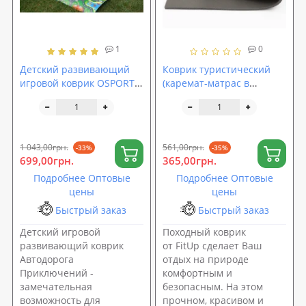
1
0
Детский развивающий
Коврик туристический
игровой коврик OSPORT
(каремат-матрас в
Автодорога
палатку и под спальный
Приключений Большая
мешок) FitUp Поход 12мм
(FI-0072)
(F-00005)
1 043,00грн.
561,00грн.
-33%
-35%
699,00грн.
365,00грн.
Подробнее Оптовые
Подробнее Оптовые
цены
цены
Быстрый заказ
Быстрый заказ
Детский игровой
Походный коврик
развивающий коврик
от FitUp сделает Ваш
Автодорога
отдых на природе
Приключений -
комфортным и
замечательная
безопасным. На этом
возможность для
прочном, красивом и