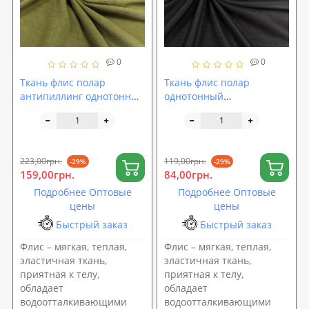
0
0
Ткань флис полар
Ткань флис полар
антипиллинг однотонный
однотонный
плотный 250г/м2 ширина
подкладочный 160г/м2
180см, Хаки (TK-0001)
ширина 160см, Черный
(TK-0003)
223,00грн.
119,00грн.
-29%
-29%
159,00грн.
84,00грн.
Подробнее Оптовые
Подробнее Оптовые
цены
цены
Быстрый заказ
Быстрый заказ
Флис – мягкая, теплая,
Флис – мягкая, теплая,
эластичная ткань,
эластичная ткань,
приятная к телу,
приятная к телу,
обладает
обладает
водоотталкивающими
водоотталкивающими