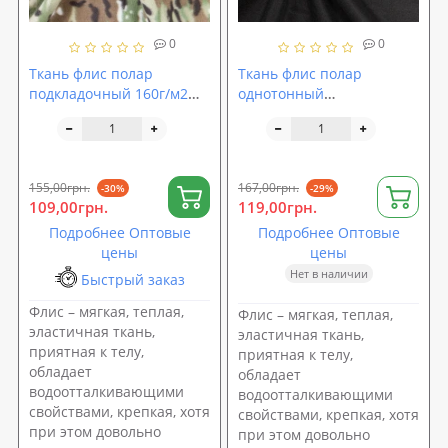
0
0
Ткань флис полар
Ткань флис полар
подкладочный 160г/м2
однотонный
ширина 160см, Камуфляж
подкладочный плотный
(TK-0097)
250г/м2 ширина 180см,
Черный (TK-0002)
155,00грн.
167,00грн.
-30%
-29%
109,00грн.
119,00грн.
Подробнее Оптовые
Подробнее Оптовые
цены
цены
Нет в наличии
Быстрый заказ
Флис – мягкая, теплая,
Флис – мягкая, теплая,
эластичная ткань,
эластичная ткань,
приятная к телу,
приятная к телу,
обладает
обладает
водоотталкивающими
водоотталкивающими
свойствами, крепкая, хотя
свойствами, крепкая, хотя
при этом довольно
при этом довольно