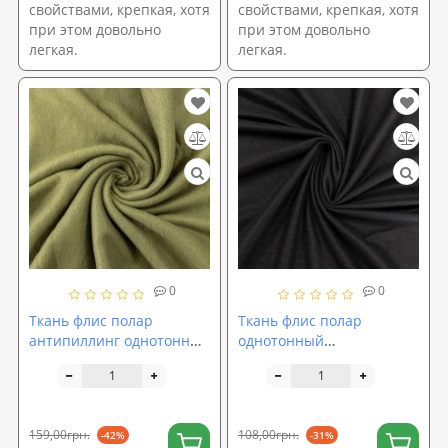
свойствами, крепкая, хотя
свойствами, крепкая, хотя
при этом довольно
при этом довольно
легкая.
легкая.
0
0
Ткань флис полар
Ткань флис полар
антипиллинг однотонный
однотонный
160г/м2 ширина 160см,
подкладочный 140г/м2
Хаки (TK-0095)
ширина 160см, Черный
(TK-0096)
159,00грн.
108,00грн.
-42%
-31%