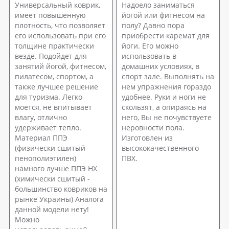
Универсальный коврик,
Надоело заниматься
имеет повышенную
йогой или фитнесом на
плотность, что позволяет
полу? Давно пора
его использовать при его
приобрести каремат для
толщине практически
йоги. Его можно
везде. Подойдет для
использовать в
занятий йогой, фитнесом,
домашних условиях, в
пилатесом, спортом, а
спорт зале. Выполнять на
также лучшее решение
нем упражнения гораздо
для туризма. Легко
удобнее. Руки и ноги не
моется, не впитывает
скользят, а опираясь на
влагу, отлично
него, Вы не почувствуете
удерживает тепло.
неровности пола.
Материал ППЭ
Изготовлен из
(физически сшитый
высококачественного
пенополиэтилен)
ПВХ.
намного лучше ППЭ НХ
(химически сшитый -
большинство ковриков на
рынке Украины) Аналога
данной модели нету!
Можно