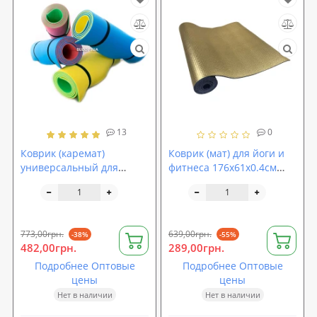
13
0
Коврик (каремат)
Коврик (мат) для йоги и
универсальный для
фитнеса 176х61х0.4см
спорта и туризма Tourist
OSPORT (MS 2510)
Profi 8мм (1508)
773,00грн.
639,00грн.
-38%
-55%
482,00грн.
289,00грн.
Подробнее Оптовые
Подробнее Оптовые
цены
цены
Нет в наличии
Нет в наличии