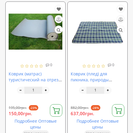
0
0
Коврик (матрас)
Коврик (плед) для
туристический на отрез
пикника, природы
из ППЭ НХ OSPORT 5мм
146х180см OSPORT (G04)
(FI-0027)
195,00грн.
882,00грн.
-23%
-28%
150,00грн.
637,00грн.
Подробнее Оптовые
Подробнее Оптовые
цены
цены