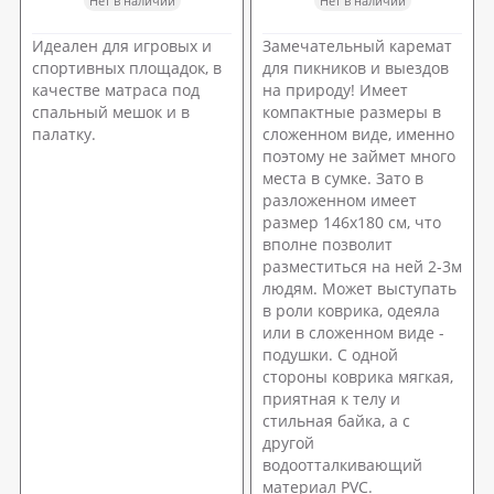
Нет в наличии
Нет в наличии
Идеален для игровых и
Замечательный каремат
спортивных площадок, в
для пикников и выездов
качестве матраса под
на природу! Имеет
спальный мешок и в
компактные размеры в
палатку.
сложенном виде, именно
поэтому не займет много
места в сумке. Зато в
разложенном имеет
размер 146х180 см, что
вполне позволит
разместиться на ней 2-3м
людям. Может выступать
в роли коврика, одеяла
или в сложенном виде -
подушки. С одной
стороны коврика мягкая,
приятная к телу и
стильная байка, а с
другой
водоотталкивающий
материал PVC.