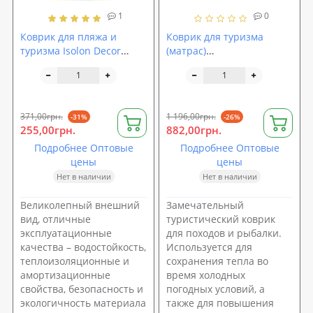
1
0
Коврик для пляжа и
Коврик для туризма
туризма Isolon Decor
(матрас)
Океан
самонадувающийся с
подушкой 180х60х2.5см
Zel (SY-118)
371,00грн.
1 196,00грн.
-31%
-26%
255,00грн.
882,00грн.
Подробнее Оптовые
Подробнее Оптовые
цены
цены
Нет в наличии
Нет в наличии
Великолепный внешний
Замечательный
вид, отличные
туристический коврик
эксплуатационные
для походов и рыбалки.
качества – водостойкость,
Используется для
теплоизоляционные и
сохранения тепла во
амортизационные
время холодных
свойства, безопасность и
погодных условий, а
экологичность материала
также для повышения