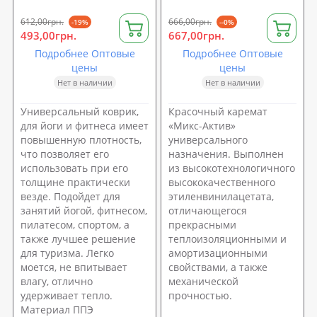
612,00грн.
666,00грн.
-19%
--0%
493,00грн.
667,00грн.
Подробнее Оптовые
Подробнее Оптовые
цены
цены
Нет в наличии
Нет в наличии
Универсальный коврик,
Красочный каремат
для йоги и фитнеса имеет
«Микс-Актив»
повышенную плотность,
универсального
что позволяет его
назначения. Выполнен
использовать при его
из высокотехнологичного
толщине практически
высококачественного
везде. Подойдет для
этиленвинилацетата,
занятий йогой, фитнесом,
отличающегося
пилатесом, спортом, а
прекрасными
также лучшее решение
теплоизоляционными и
для туризма. Легко
амортизационными
моется, не впитывает
свойствами, а также
влагу, отлично
механической
удерживает тепло.
прочностью.
Материал ППЭ