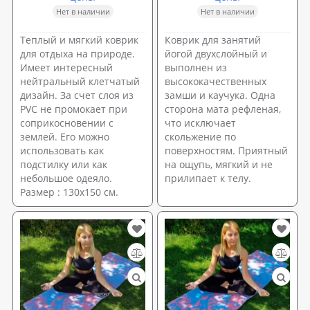
Нет в наличии
Нет в наличии
Теплый и мягкий коврик
Коврик для занятий
для отдыха на природе.
йогой двухслойный и
Имеет интересный
выполнен из
нейтральный клетчатый
высококачественных
дизайн. За счет слоя из
замши и каучука. Одна
PVC не промокает при
сторона мата рефленая,
соприкосновении с
что исключает
землей. Его можно
скольжение по
использовать как
поверхностям. Приятный
подстилку или как
на ощупь, мягкий и не
небольшое одеяло.
прилипает к телу.
Размер : 130х150 см.