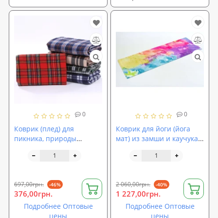
0
0
Коврик (плед) для
Коврик для йоги (йога
пикника, природы
мат) из замши и каучука
водонепроницаемый
двухслойный OSPORT
130х150см Stenson
мультицвет (FI-5662-19)
(E05069)
697,00грн.
2 060,00грн.
-46%
-40%
376,00грн.
1 227,00грн.
Подробнее Оптовые
Подробнее Оптовые
цены
цены