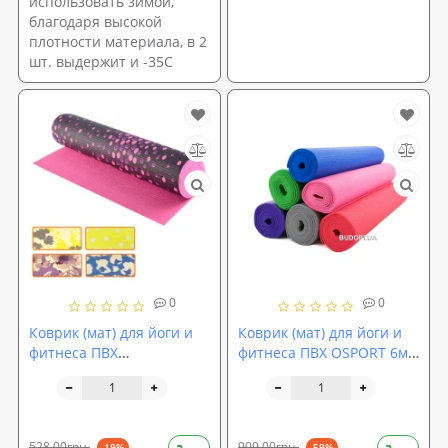
использовать зимой,
благодаря высокой
плотности материала, в 2
шт. выдержит и -35С
0
0
Коврик (мат) для йоги и
Коврик (мат) для йоги и
фитнеса ПВХ
фитнеса ПВХ OSPORT 6мм
60х173х0.6см OSPORT
(MS 1184)
(J00988)
528,00грн.
909,00грн.
-19%
-59%