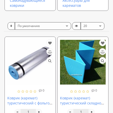
Самонадувающиеся
Аксессуары для
коврики
карематов
0
0
Коврик (каремат)
Коврик (каремат)
туристический с фольгой
туристический складной
EVA 180х50х0.6см Profi
Isolon Camping 8