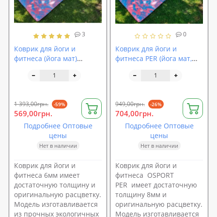
3
0
Коврик для йоги и
Коврик для йоги и
фитнеса (йога мат)
фитнеса PER (йога мат,
OSPORT Premium TPE+TC
каремат спортивный)
183х61см толщина 6мм
OSPORT Yoga ECO Pro 8мм
(MS 2138)
(OF-0086)
1 393,00грн.
949,00грн.
-59%
-26%
569,00грн.
704,00грн.
Подробнее Оптовые
Подробнее Оптовые
цены
цены
Нет в наличии
Нет в наличии
Коврик для йоги и
Коврик для йоги и
фитнеса 6мм имеет
фитнеса OSPORT
достаточную толщину и
PER имеет достаточную
оригинальную расцветку.
толщину 8мм и
Модель изготавливается
оригинальную расцветку.
из прочных экологичных
Модель изготавливается