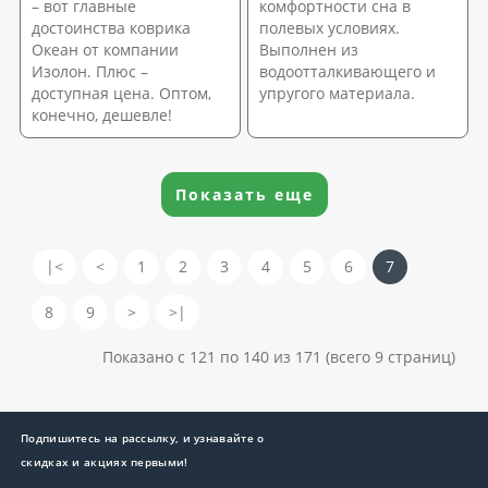
– вот главные
комфортности сна в
достоинства коврика
полевых условиях.
Океан от компании
Выполнен из
Изолон. Плюс –
водоотталкивающего и
доступная цена. Оптом,
упругого материала.
конечно, дешевле!
Показать еще
|<
<
1
2
3
4
5
6
7
8
9
>
>|
Показано с 121 по 140 из 171 (всего 9 страниц)
Подпишитесь на рассылку, и узнавайте о
скидках и акциях первыми!