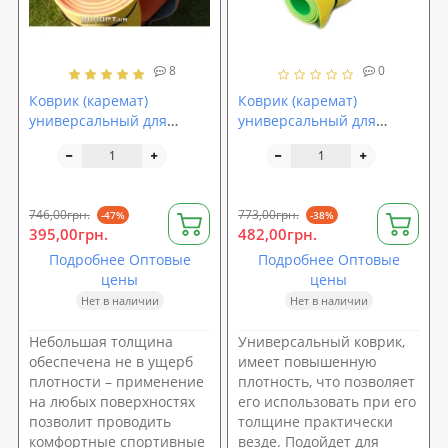
8
0
Коврик (каремат)
Коврик (каремат)
универсальный для
универсальный для
спорта и туризма Isolon
спорта и туризма OSPORT
Tourist 8 (2008)
Profi 8мм (FI-0122)
746,00грн.
773,00грн.
-47%
-38%
395,00грн.
482,00грн.
Подробнее Оптовые
Подробнее Оптовые
цены
цены
Нет в наличии
Нет в наличии
Небольшая толщина
Универсальный коврик,
обеспечена не в ущерб
имеет повышенную
плотности – применение
плотность, что позволяет
на любых поверхностях
его использовать при его
позволит проводить
толщине практически
комфортные спортивные
везде. Подойдет для