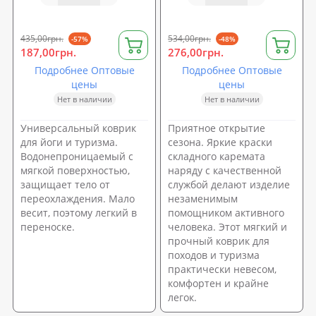
(MS 1499)
435,00грн.
534,00грн.
-57%
-48%
187,00грн.
276,00грн.
Подробнее Оптовые
Подробнее Оптовые
цены
цены
Нет в наличии
Нет в наличии
Универсальный коврик
Приятное открытие
для йоги и туризма.
сезона. Яркие краски
Водонепроницаемый с
складного каремата
мягкой поверхностью,
наряду с качественной
защищает тело от
службой делают изделие
переохлаждения. Мало
незаменимым
весит, поэтому легкий в
помощником активного
переноске.
человека. Этот мягкий и
прочный коврик для
походов и туризма
практически невесом,
комфортен и крайне
легок.