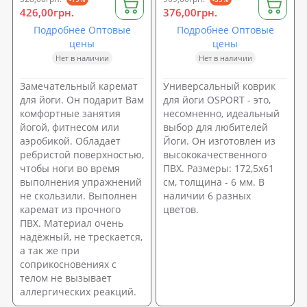
426,00грн.
376,00грн.
Подробнее Оптовые
Подробнее Оптовые
цены
цены
Нет в наличии
Нет в наличии
Замечательный каремат
Универсальный коврик
для йоги. Он подарит Вам
для йоги OSPORT - это,
комфортные занятия
несомненно, идеальный
йогой, фитнесом или
выбор для любителей
аэробикой. Обладает
Йоги. Он изготовлен из
ребристой поверхностью,
высококачественного
чтобы ноги во время
ПВХ. Размеры: 172,5x61
выполнения упражнений
см, толщина - 6 мм. В
не скользили. Выполнен
наличии 6 разных
каремат из прочного
цветов.
ПВХ. Материал очень
надёжный, не трескается,
а так же при
соприкосновениях с
телом не вызывает
аллергических реакций.