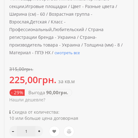
секции,Игровые площадки /
Цвет -
Разные цвета /
Ширина (см) -
60 /
Возрастная группа -
Взрослая,Детская /
Класс -
Профессиональный,Любительский /
Страна
регистрации бренда -
Украина /
Страна-
производитель товара -
Украина /
Толщина (мм) -
8 /
Материал -
ППЭ НХ /
смотреть все
315,00грн.
225,00грн.
за кв.м
- 29%
Выгода
90,00грн.
Нашли дешевле?
Скидка от количества:
10 или больше цена договорная