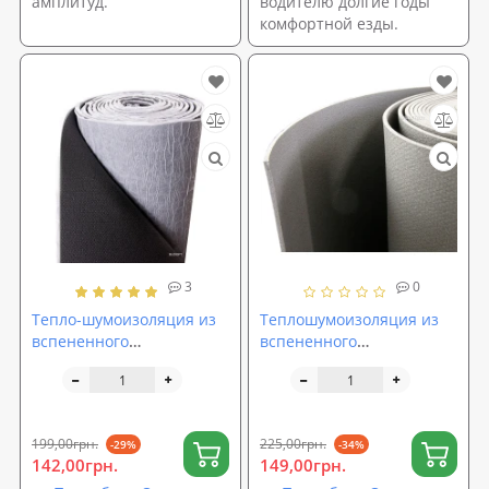
амплитуд.
водителю долгие годы
комфортной езды.
3
0
Тепло-шумоизоляция из
Теплошумоизоляция из
вспененного
вспененного
полиэтилена (ППЭ НХ)
полиэтилена (ППЭ НХ)
4мм с липким слоем
5мм
199,00грн.
225,00грн.
-29%
-34%
142,00грн.
149,00грн.