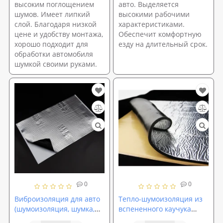
высоким поглощением
авто. Выделяется
шумов. Имеет липкий
высокими рабочими
слой. Благодаря низкой
характеристиками.
цене и удобству монтажа,
Обеспечит комфортную
хорошо подходит для
езду на длительный срок.
обработки автомобиля
шумкой своими руками.
0
0
Виброизоляция для авто
Тепло-шумоизоляция из
(шумоизоляция, шумка,
вспененного каучука
обесшумка,
SoundProOFF Flex Sheet с