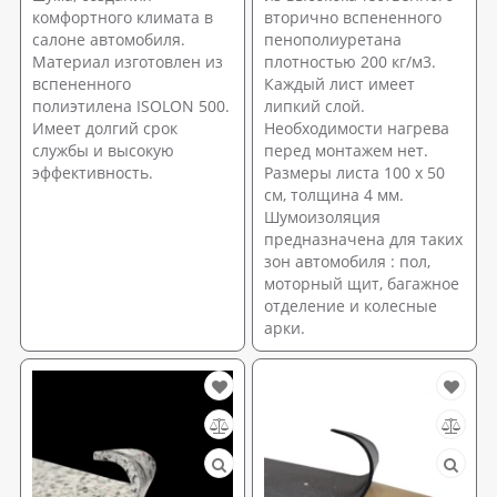
комфортного климата в
вторично вспененного
салоне автомобиля.
пенополиуретана
Материал изготовлен из
плотностью 200 кг/м3.
вспененного
Каждый лист имеет
полиэтилена ISOLON 500.
липкий слой.
Имеет долгий срок
Необходимости нагрева
службы и высокую
перед монтажем нет.
эффективность.
Размеры листа 100 х 50
см, толщина 4 мм.
Шумоизоляция
предназначена для таких
зон автомобиля : пол,
моторный щит, багажное
отделение и колесные
арки.