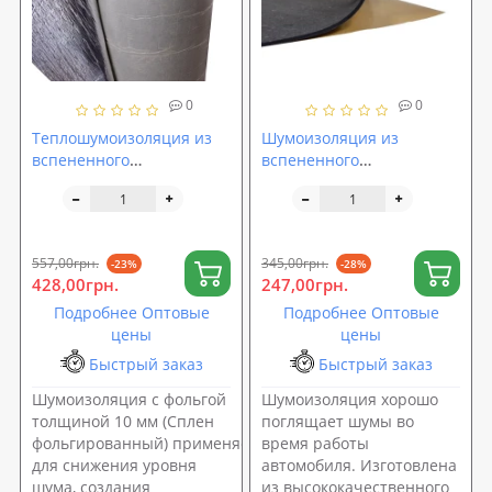
0
0
Теплошумоизоляция из
Шумоизоляция из
вспененного
вспененного
полиэтилена (ППЭ) 10мм
пенополиуретана с
с липким слоем +фольга
липким слоем
1000х500х4мм
SoundProOFF Faton Black
557,00грн.
345,00грн.
-23%
-28%
4 (sp-0037)
428,00грн.
247,00грн.
Подробнее Оптовые
Подробнее Оптовые
цены
цены
Быстрый заказ
Быстрый заказ
Шумоизоляция с фольгой
Шумоизоляция хорошо
толщиной 10 мм (Сплен
поглящает шумы во
фольгированный) применяется
время работы
для снижения уровня
автомобиля. Изготовлена
шума, создания
из высококачественного