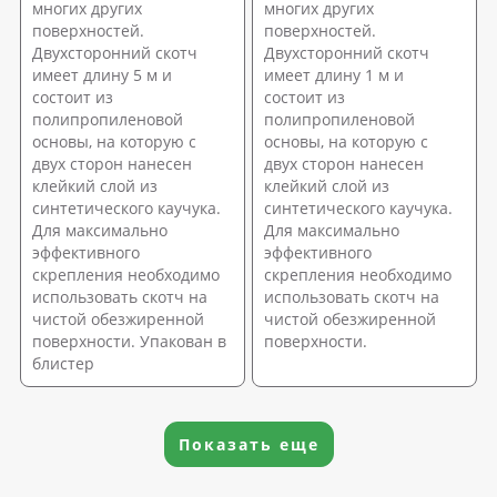
многих других
многих других
поверхностей.
поверхностей.
Двухсторонний скотч
Двухсторонний скотч
имеет длину 5 м и
имеет длину 1 м и
состоит из
состоит из
полипропиленовой
полипропиленовой
основы, на которую с
основы, на которую с
двух сторон нанесен
двух сторон нанесен
клейкий слой из
клейкий слой из
синтетического каучука.
синтетического каучука.
Для максимально
Для максимально
эффективного
эффективного
скрепления необходимо
скрепления необходимо
использовать скотч на
использовать скотч на
чистой обезжиренной
чистой обезжиренной
поверхности. Упакован в
поверхности.
блистер
Показать еще