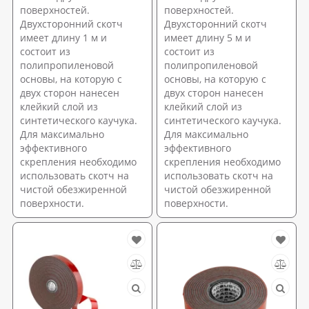
поверхностей.
поверхностей.
Двухсторонний скотч
Двухсторонний скотч
имеет длину 1 м и
имеет длину 5 м и
состоит из
состоит из
полипропиленовой
полипропиленовой
основы, на которую с
основы, на которую с
двух сторон нанесен
двух сторон нанесен
клейкий слой из
клейкий слой из
синтетического каучука.
синтетического каучука.
Для максимально
Для максимально
эффективного
эффективного
скрепления необходимо
скрепления необходимо
использовать скотч на
использовать скотч на
чистой обезжиренной
чистой обезжиренной
поверхности.
поверхности.