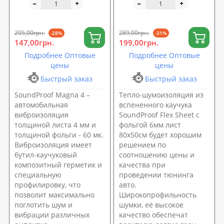
шумовиброизоляция
фольгой 6мм лист
автомобиля) SoundProOFF
80x50см
M4 (sp-0012)
205,00грн.
289,00грн.
-28%
-31%
147,00грн.
199,00грн.
Подробнее Оптовые
Подробнее Оптовые
цены
цены
Быстрый заказ
Быстрый заказ
SoundProof Magna 4 –
Тепло-шумоизоляция из
автомобильная
вспененного каучука
виброизоляция
SoundProof Flex Sheet с
толщиной листа 4 мм и
фольгой 6мм лист
толщиной фольги - 60 мк.
80x50см будет хорошим
Виброизоляция имеет
решением по
бутил-каучуковый
соотношению цены и
композитный герметик и
качества при
специальную
проведении тюнинга
профилировку, что
авто.
позволит максимально
Широкопрофильность
поглотить шум и
шумки, её высокое
вибрации различных
качество обеспечат