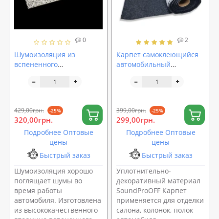
0
2
Шумоизоляция из
Карпет самоклеющийся
вспененного
автомобильный
пенополиуретана с
акустиеский (автоткань
липким слоем
для обшивки авто)
1000х500х8мм
SoundProOFF (sp-0010)
SoundProOFF Faton Light 8
429,00грн.
399,00грн.
-25%
-25%
(sp-0036)
320,00грн.
299,00грн.
Подробнее Оптовые
Подробнее Оптовые
цены
цены
Быстрый заказ
Быстрый заказ
Шумоизоляция хорошо
Уплотнительно-
поглящает шумы во
декоративный материал
время работы
SoundProOFF Карпет
автомобиля. Изготовлена
применяется для отделки
из высококачественного
салона, колонок, полок