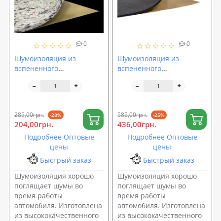
0
0
Шумоизоляция из
Шумоизоляция из
вспененного
вспененного
пенополиуретана с
пенополиуретана с
липким слоем
липким слоем
1000х500х4мм
1000х500х8мм
SoundProOFF Faton Light 4
SoundProOFF Faton Black
285,00грн.
585,00грн.
-28%
-25%
(sp-0035)
8 (sp-0038)
204,00грн.
436,00грн.
Подробнее Оптовые
Подробнее Оптовые
цены
цены
Быстрый заказ
Быстрый заказ
Шумоизоляция хорошо
Шумоизоляция хорошо
поглящает шумы во
поглящает шумы во
время работы
время работы
автомобиля. Изготовлена
автомобиля. Изготовлена
из высококачественного
из высококачественного