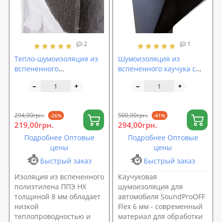
2
1
Тепло-шумоизоляция из
Шумоизоляция из
вспененного
вспененного каучука с
полиэтилена (ППЭ НХ)
липким слоем
8мм с липким слоем
SoundProOFF Flex 6мм
294,00грн.
500,00грн.
-26%
-41%
219,00грн.
294,00грн.
Подробнее Оптовые
Подробнее Оптовые
цены
цены
Быстрый заказ
Быстрый заказ
Изоляция из вспененного
Каучуковая
полиэтилена ППЭ НХ
шумоизоляция для
толщиной 8 мм обладает
автомобиля SoundProOFF
низкой
Flex 6 мм - современный
теплопроводностью и
материал для обработки