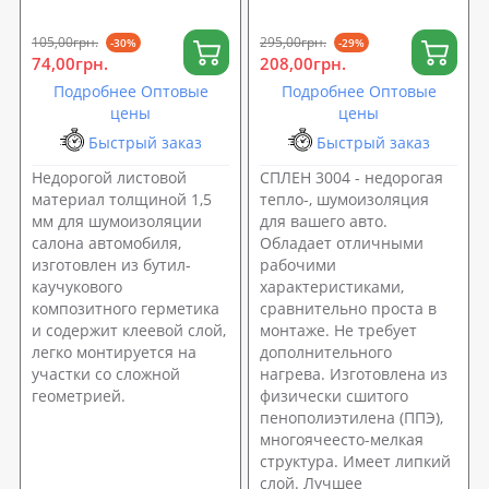
автомобиля) SoundProOFF
липким слоем
M1 (sp-0001)
105,00грн.
295,00грн.
-30%
-29%
74,00грн.
208,00грн.
Подробнее Оптовые
Подробнее Оптовые
цены
цены
Быстрый заказ
Быстрый заказ
Недорогой листовой
СПЛЕН 3004 - недорогая
материал толщиной 1,5
тепло-, шумоизоляция
мм для шумоизоляции
для вашего авто.
салона автомобиля,
Обладает отличными
изготовлен из бутил-
рабочими
каучукового
характеристиками,
композитного герметика
сравнительно проста в
и содержит клеевой слой,
монтаже. Не требует
легко монтируется на
дополнительного
участки со сложной
нагрева. Изготовлена из
геометрией.
физически сшитого
пенополиэтилена (ППЭ),
многоячеесто-мелкая
структура. Имеет липкий
слой. Лучшее