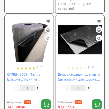
соотношение цена/
качество!
1
0
СПЛЕН 3008 - Тепло-
Виброизоляция для авто
Шумоизоляция из
(шумоизоляция, шумка,
вспененного
обесшумка,
полиэтилена ППЭ 8мм с
шумовиброизоляция
липким слоем
автомобиля) SoundProOFF
M2 (sp-0002)
487,00грн.
120,00грн.
-29%
-31%
348,00грн.
83,00грн.