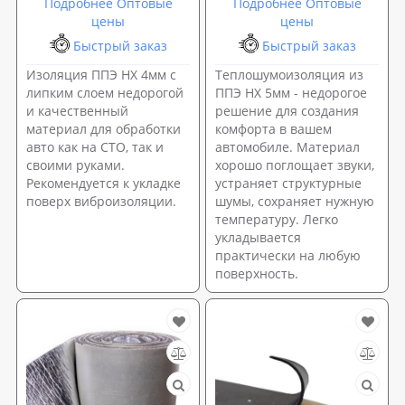
Подробнее Оптовые
Подробнее Оптовые
цены
цены
Быстрый заказ
Быстрый заказ
Изоляция ППЭ НХ 4мм с
Теплошумоизоляция из
липким слоем недорогой
ППЭ НХ 5мм - недорогое
и качественный
решение для создания
материал для обработки
комфорта в вашем
авто как на СТО, так и
автомобиле. Материал
своими руками.
хорошо поглощает звуки,
Рекомендуется к укладке
устраняет структурные
поверх виброизоляции.
шумы, сохраняет нужную
температуру. Легко
укладывается
практически на любую
поверхность.