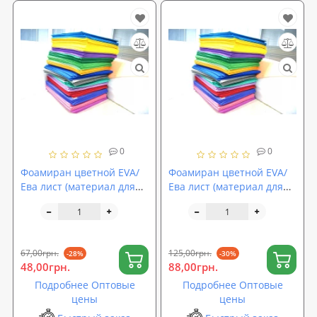
0
0
Фоамиран цветной EVA/
Фоамиран цветной EVA/
Ева лист (материал для
Ева лист (материал для
цветов и декора)
цветов и декора)
500x500x2мм
500x500x3мм
SoundProOFF (sp-0065)
SoundProOFF (sp-0066)
67,00грн.
125,00грн.
-28%
-30%
48,00грн.
88,00грн.
Подробнее Оптовые
Подробнее Оптовые
цены
цены