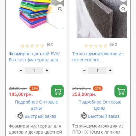
0
0
Фоамиран цветной EVA/
Тепло-шумоизоляция из
Ева лист (материал для
вспененного
цветов и декора)
полиэтилена (ППЭ НХ)
500x500x5мм
10мм с липким слоем
SoundProOFF (sp-0068)
259,00грн.
345,00грн.
-29%
-27%
185,00грн.
253,00грн.
Подробнее Оптовые
Подробнее Оптовые
цены
цены
Быстрый заказ
Быстрый заказ
Фоамиран-материал для
Тепло-шумоизоляция из
цветов и декора цветной
ППЭ НХ 10мм с липким