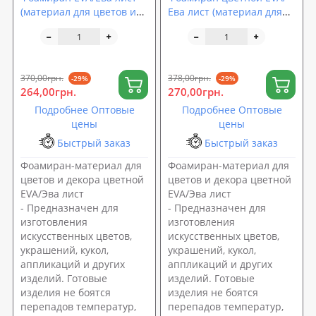
(материал для цветов и
Ева лист (материал для
декора) 2000x1200x4мм с
цветов и декора)
тиснением SoundProOFF
1500x1000x2мм
(sp-0081)
SoundProOFF (sp-0060)
370,00грн.
378,00грн.
-29%
-29%
264,00грн.
270,00грн.
Подробнее Оптовые
Подробнее Оптовые
цены
цены
Быстрый заказ
Быстрый заказ
Фоамиран-материал для
Фоамиран-материал для
цветов и декора цветной
цветов и декора цветной
EVA/Эва лист
EVA/Эва лист
- Предназначен для
- Предназначен для
изготовления
изготовления
искусственных цветов,
искусственных цветов,
украшений, кукол,
украшений, кукол,
аппликаций и других
аппликаций и других
изделий. Готовые
изделий. Готовые
изделия не боятся
изделия не боятся
перепадов температур,
перепадов температур,