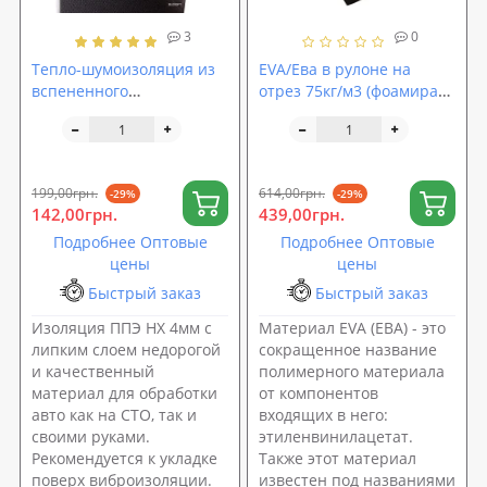
3
0
Тепло-шумоизоляция из
EVA/Ева в рулоне на
вспененного
отрез 75кг/м3 (фоамиран,
полиэтилена (ППЭ НХ)
вспененный
4мм с липким слоем
этиленвинилацетат)
SoundProOFF 10мм (sp-
0085)
199,00грн.
614,00грн.
-29%
-29%
142,00грн.
439,00грн.
Подробнее Оптовые
Подробнее Оптовые
цены
цены
Быстрый заказ
Быстрый заказ
Изоляция ППЭ НХ 4мм с
Материал EVA (ЕВА) - это
липким слоем недорогой
сокращенное название
и качественный
полимерного материала
материал для обработки
от компонентов
авто как на СТО, так и
входящих в него:
своими руками.
этиленвинилацетат.
Рекомендуется к укладке
Также этот материал
поверх виброизоляции.
известен под названиями