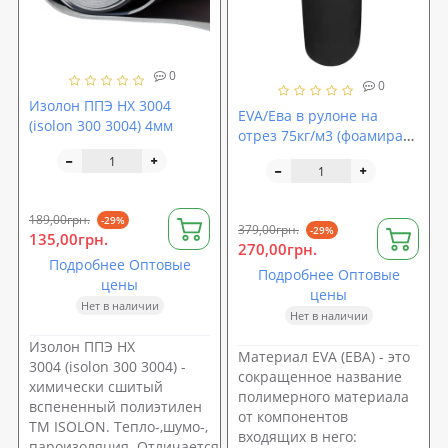
0
0
Изолон ППЭ НХ 3004
EVA/Ева в рулоне на
(isolon 300 3004) 4мм
отрез 75кг/м3 (фоамиран,
вспененный
этиленвинилацетат)
SoundProOFF 3мм (sp-
0082)
189,00грн.
-29%
379,00грн.
-29%
135,00грн.
270,00грн.
Подробнее Оптовые
Подробнее Оптовые
цены
цены
Нет в наличии
Нет в наличии
Изолон ППЭ НХ
Материал EVA (ЕВА) - это
3004 (isolon 300 3004) -
сокращенное название
химически сшитый
полимерного материала
вспененный полиэтилен
от компонентов
ТМ ISOLON. Тепло-,шумо-,
входящих в него:
пароизоляция. Отличается высоким