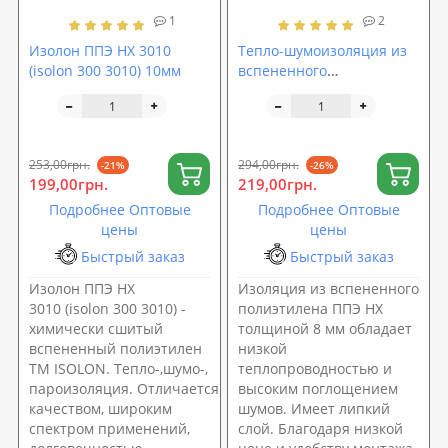
1
2
Изолон ППЭ НХ 3010
Тепло-шумоизоляция из
(isolon 300 3010) 10мм
вспененного
полиэтилена (ППЭ НХ)
8мм с липким слоем
253,00грн.
294,00грн.
-21%
-26%
199,00грн.
219,00грн.
Подробнее Оптовые
Подробнее Оптовые
цены
цены
Быстрый заказ
Быстрый заказ
Изолон ППЭ НХ
Изоляция из вспененного
3010 (isolon 300 3010) -
полиэтилена ППЭ НХ
химически сшитый
толщиной 8 мм обладает
вспененный полиэтилен
низкой
ТМ ISOLON. Тепло-,шумо-,
теплопроводностью и
пароизоляция. Отличается высоким
высоким поглощением
качеством, широким
шумов. Имеет липкий
спектром применений,
слой. Благодаря низкой