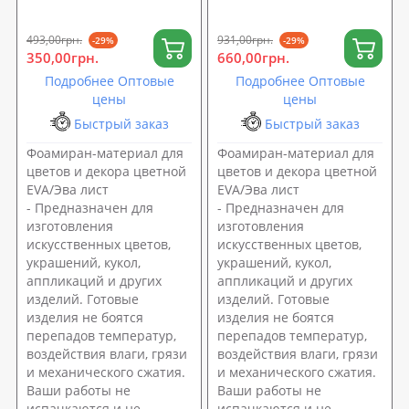
SoundProOFF (sp-0069)
SoundProOFF (sp-0070)
493,00грн.
931,00грн.
-29%
-29%
350,00грн.
660,00грн.
Подробнее Оптовые
Подробнее Оптовые
цены
цены
Быстрый заказ
Быстрый заказ
Фоамиран-материал для
Фоамиран-материал для
цветов и декора цветной
цветов и декора цветной
EVA/Эва лист
EVA/Эва лист
- Предназначен для
- Предназначен для
изготовления
изготовления
искусственных цветов,
искусственных цветов,
украшений, кукол,
украшений, кукол,
аппликаций и других
аппликаций и других
изделий. Готовые
изделий. Готовые
изделия не боятся
изделия не боятся
перепадов температур,
перепадов температур,
воздействия влаги, грязи
воздействия влаги, грязи
и механического сжатия.
и механического сжатия.
Ваши работы не
Ваши работы не
испачкаются и не
испачкаются и не