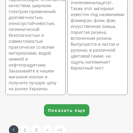
этиленвинилацетат.
качеством, широким
Также этот материал
спектром применений,
известен под названиями
долговечностью,
фоамиран, фоам, фом,
износоустойчивостью,
искусственная замша,
гигиенической
пористая резина,
безопасностью и
вспененная резина.
совместимостью
Выпускается в листах и
практически со всеми
рулонах, в различной
материалами, водой,
цветовой гамме, на
химией и
ощупь напоминает
нефтепродуктами.
бархатный лист.
Заказывайте в нашем
магазине изолон и
получите лучшую цену
на рынке Украины.
Показать еще
1
2
3
>
>|