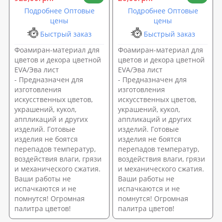
Подробнее Оптовые
Подробнее Оптовые
цены
цены
Быстрый заказ
Быстрый заказ
Фоамиран-материал для
Фоамиран-материал для
цветов и декора цветной
цветов и декора цветной
EVA/Эва лист
EVA/Эва лист
- Предназначен для
- Предназначен для
изготовления
изготовления
искусственных цветов,
искусственных цветов,
украшений, кукол,
украшений, кукол,
аппликаций и других
аппликаций и других
изделий. Готовые
изделий. Готовые
изделия не боятся
изделия не боятся
перепадов температур,
перепадов температур,
воздействия влаги, грязи
воздействия влаги, грязи
и механического сжатия.
и механического сжатия.
Ваши работы не
Ваши работы не
испачкаются и не
испачкаются и не
помнутся! Огромная
помнутся! Огромная
палитра цветов!
палитра цветов!