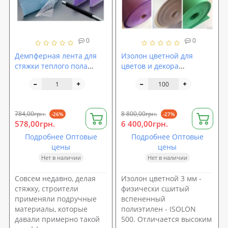
0
0
Демпферная лента для
Изолон цветной для
стяжки теплого пола
цветов и декора
Isolon, 8мм*150мм*50м
(фоамиран синий,
красный, зеленый,
жёлтый и др.) 3 мм ППЭ
3003 (isolon 500)
784,00грн.
8 800,00грн.
-26%
-27%
578,00грн.
6 400,00грн.
Подробнее Оптовые
Подробнее Оптовые
цены
цены
Нет в наличии
Нет в наличии
Совсем недавно, делая
Изолон цветной 3 мм -
стяжку, строители
физически сшитый
применяли подручные
вспененный
материалы, которые
полиэтилен - ISOLON
давали примерно такой
500. Отличается высоким