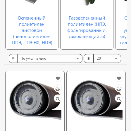
Вспененный
Газовспененный
Са
полиэтилен
полиэтилен (НПЭ,
листовой
фольгированный,
упл
(пенополиэтилен
самоклеющийся)
звук
ППЭ, ППЭ НХ, НПЭ)
гидр