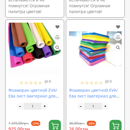
помнутся! Огромная
помнутся! Огромная
палитра цветов!
палитра цветов!
0
0
Фоамиран цветной EVA/
Фоамиран цветной EVA/
Ева лист (материал для
Ева лист (материал для
цветов и декора)
цветов и декора)
2500х1500x3мм
500x500x1мм
SoundProOFF (sp-0071)
SoundProOFF (sp-0064)
1 295,00грн.
36,00грн.
-29%
-28%
925,00грн.
26,00грн.