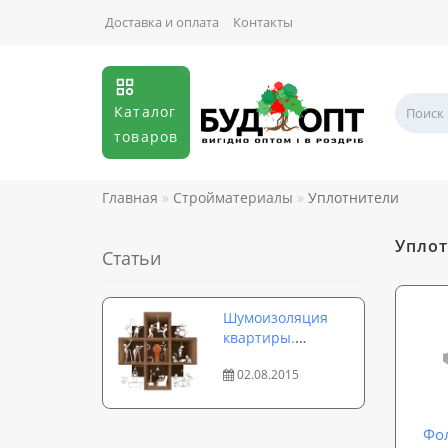
Доставка и оплата
Контакты
Каталог
товаров
Главная
Стройматериалы
Уплотнители
Уплот
Статьи
Шумоизоляция
квартиры.
Современные
02.08.2015
материалы для
стен, потолка,
пола, дверей, окон
Фо