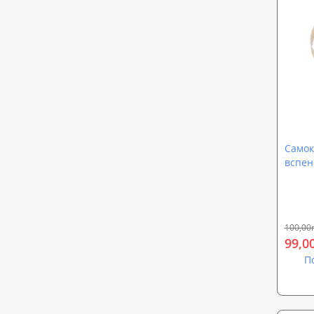
Самок
вспен
(шири
100,00
99,0
П