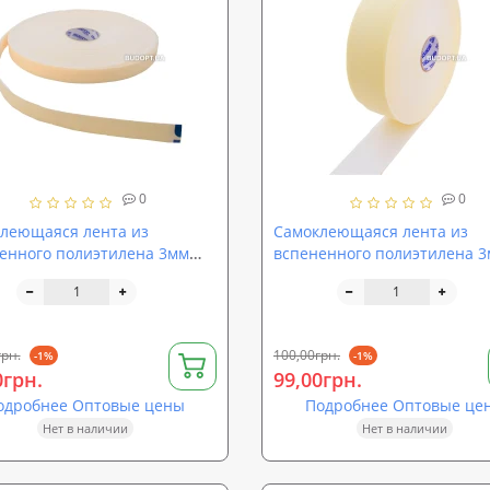
0
0
леющаяся лента из
Самоклеющаяся лента из
енного полиэтилена 3мм
вспененного полиэтилена 
на 40мм, длина 30п.м., ППЭ)
(ширина 50мм, длина 30п.м.
грн.
100,00грн.
-1%
-1%
0грн.
99,00грн.
одробнее Оптовые цены
Подробнее Оптовые це
Нет в наличии
Нет в наличии