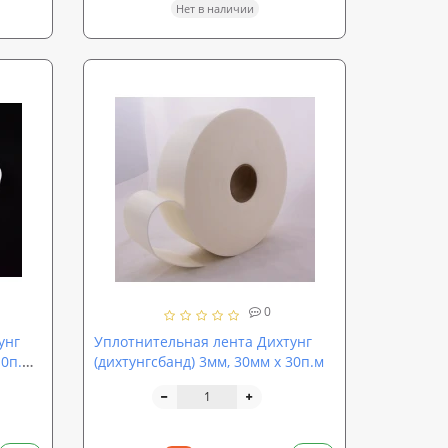
Нет в наличии
0
унг
Уплотнительная лента Дихтунг
10п.м
(дихтунгсбанд) 3мм, 30мм х 30п.м