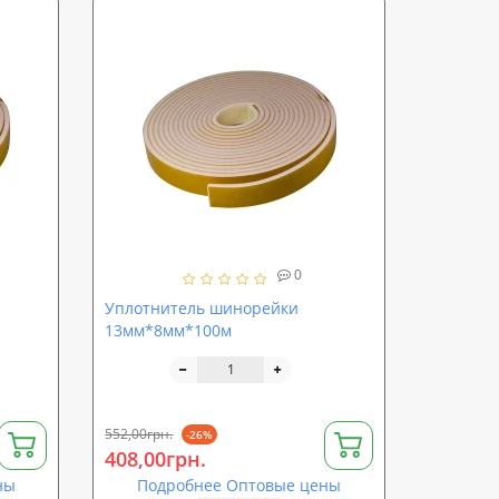
0
Уплотнитель шинорейки
13мм*8мм*100м
552,00грн.
-26%
408,00грн.
ны
Подробнее Оптовые цены