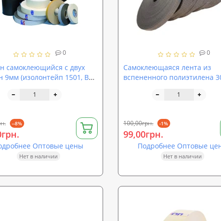
0
0
н самоклеющийся с двух
Самоклеющаяся лента из
н 9мм (изолонтейп 1501, В2Б
вспененного полиэтилена 
(толщина 3мм, длина 30п.м.
НХ)
н.
100,00грн.
--8%
-1%
0грн.
99,00грн.
одробнее Оптовые цены
Подробнее Оптовые це
Нет в наличии
Нет в наличии