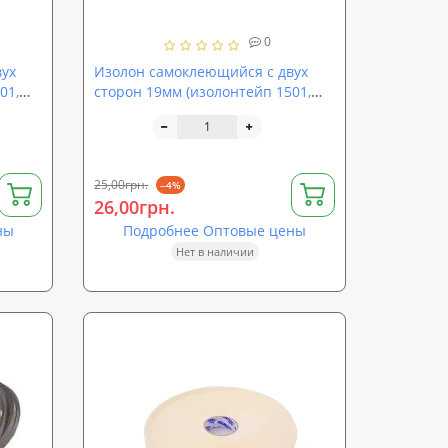
0
вух
Изолон самоклеющийся с двух
01,
сторон 19мм (изолонтейп 1501,
В2Б м)
25,00грн.
--4%
26,00грн.
ны
Подробнее Оптовые цены
Нет в наличии