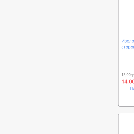
Изоло
сторо
м)
13,00гр
14,0
П