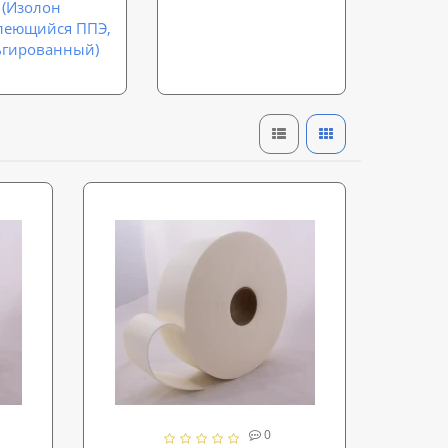
(Изолон
леющийся ППЭ,
ьгированный)
0