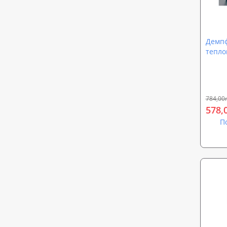
Демпф
теплог
8мм*
784,00
578,
П