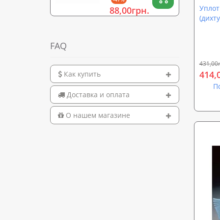
спины, шеи, ног)
Уплот
88,00грн.
OSPORT 15х5см
(дихт
(OF-0322)
FAQ
431,00
414,
Как купить
П
Доставка и оплата
О нашем магазине