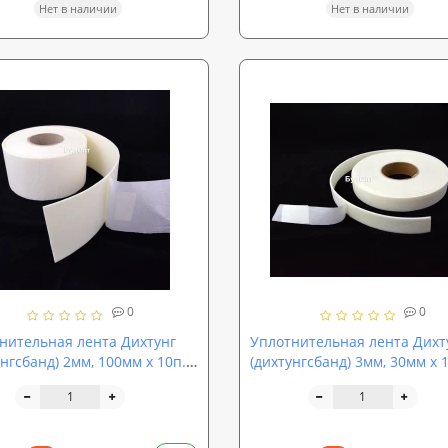
Нет в наличии
Нет в наличии
0
0
нительная лента Дихтунг
Уплотнительная лента Дихт
унгсбанд) 2мм, 100мм х 10п.м
(дихтунгсбанд) 3мм, 30мм х 
N PRO (3002)
ISOLON PRO (3003)