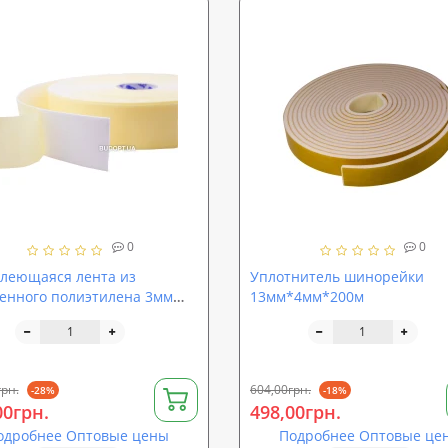
0
0
леющаяся лента из
Уплотнитель шинорейки
енного полиэтилена 3мм
13мм*4мм*200м
на 95мм, длина 30п.м., ППЭ)
грн.
604,00грн.
-28%
-18%
00грн.
498,00грн.
одробнее Оптовые цены
Подробнее Оптовые це