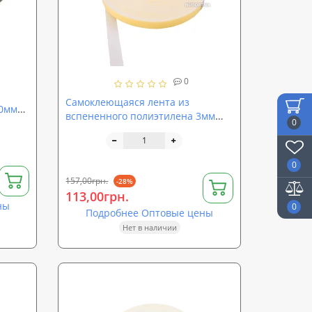
0
Самоклеющаяся лента из
30мм
вспененного полиэтилена 3мм
, ППЭ
0
(ширина 30мм, длина 30п.м., ППЭ)
0
157,00грн.
-28%
113,00грн.
ны
0
Подробнее Оптовые цены
Нет в наличии