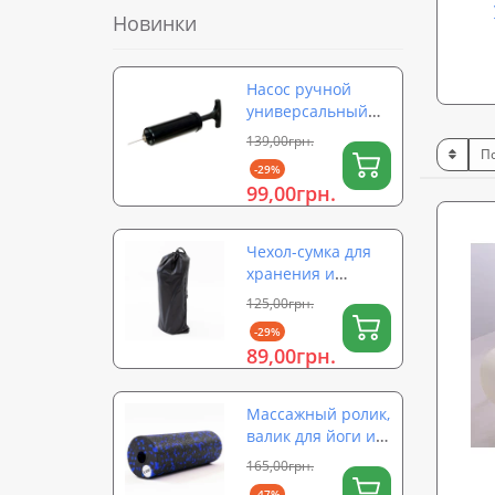
Новинки
Насос ручной
универсальный
для мячей,
139,00грн.
надувных
-29%
изделий,
99,00грн.
фитболов OSPORT
(OF-0324)
Чехол-сумка для
хранения и
переноски ролика
125,00грн.
для йоги (валика)
-29%
на затяжке 56×26
89,00грн.
см OSPORT (OF-
0323)
Массажный ролик,
валик для йоги и
массажа спины
165,00грн.
EPP (массажер для
-47%