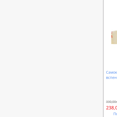
Самок
вспен
(шири
330,00
238,
П