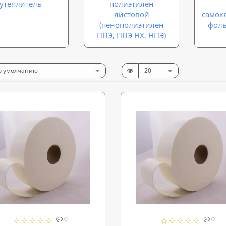
утеплитель
полиэтилен
листовой
самок
(пенополиэтилен
фол
ППЭ, ППЭ НХ, НПЭ)
0
0