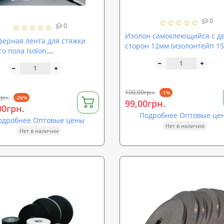
0
0
Изолон самоклеющийся с д
ерная лента для стяжки
сторон 12мм (изолонтейп 15
о пола Isolon,
В2Б м)
150мм*50м
100,00грн.
-1%
грн.
-26%
99,00грн.
00грн.
Подробнее Оптовые це
одробнее Оптовые цены
Нет в наличии
Нет в наличии