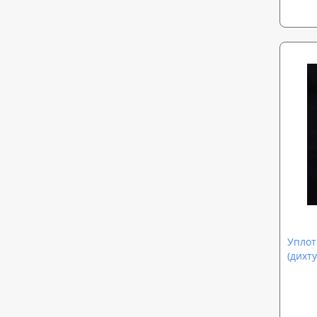
Уплот
(дихт
ISOLO