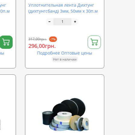
унг
Уплотнительная лента Дихтунг
30п.м
(дихтунгсбанд) 3мм, 50мм х 30п.м
317,00грн.
-7%
296,00грн.
ны
Подробнее Оптовые цены
Нет в наличии