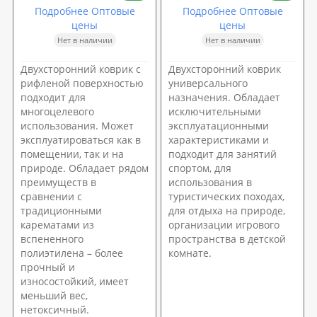
Подробнее Оптовые
Подробнее Оптовые
цены
цены
Нет в наличии
Нет в наличии
Двухсторонний коврик с
Двухсторонний коврик
рифленой поверхностью
универсального
подходит для
назначения. Обладает
многоцелевого
исключительными
использования. Может
эксплуатационными
эксплуатироваться как в
характеристиками и
помещении, так и на
подходит для занятий
природе. Обладает рядом
спортом, для
преимуществ в
использования в
сравнении с
туристических походах,
традиционными
для отдыха на природе,
карематами из
организации игрового
вспененного
пространства в детской
полиэтилена – более
комнате.
прочный и
износостойкий, имеет
меньший вес,
нетоксичный.