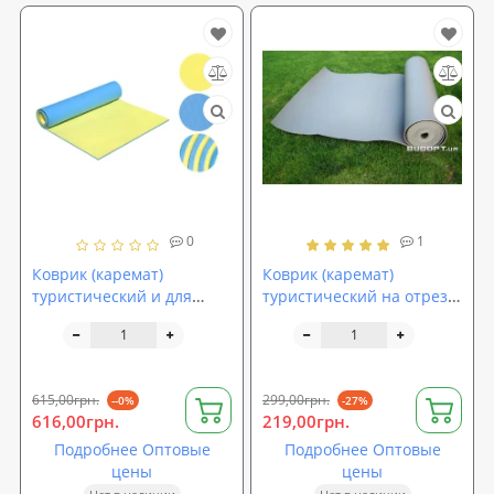
0
1
Коврик (каремат)
Коврик (каремат)
туристический и для
туристический на отрез
занятий спортом (D-2118-
из вспененного
bl-yellow)
полиэтилена ППЭ НХ
OSPORT 8мм (FI-0031)
615,00грн.
299,00грн.
--0%
-27%
616,00грн.
219,00грн.
Подробнее Оптовые
Подробнее Оптовые
цены
цены