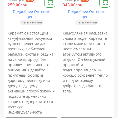
259,00грн.
343,00грн.
Подробнее Оптовые
Подробнее Оптовые
цены
цены
Нет в наличии
Нет в наличии
Каремат с настоящим
Камуфляжная расцветка
камуфляжным рисунком –
снова в моде! Каремат в
лучшее решение для
стиле милитари станет
военных, любителей
неотъемлемым
рыбалки, охоты и отдыха
атрибутом активного
на лоне природы без
отдыха. Он бесшумный,
привлечения лишнего
прочный и
внимания. Сделайте
водонепроницаемый,
приятный сюрприз
хорошо сохраняет тепло
дорогому человеку или
и не дает холоду
другу, ведущему
добраться до Вашего
активный способ жизни –
тела.
подарите армейский
коврик, подчеркните его
мужскую
индивидуальность