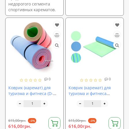
недорогого сегмента
спортивных карематов.
0
0
Коврик (каремат) для
Коврик (каремат) для
туризма и фитнеса (D-
туризма и фитнеса
2118-bl-pink) 200х70см,
двухслойный (D-2118-bl-
8мм
green), 8мм
615,00грн.
615,00грн.
--0%
--0%
616,00грн.
616,00грн.