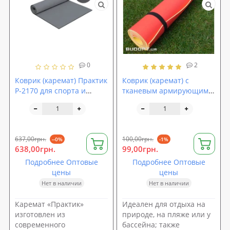
0
2
Коврик (каремат) Практик
Коврик (каремат) с
P-2170 для спорта и
тканевым армирующим
туризма
слоем для йоги, пляжа
Isolon Лето
637,00грн.
100,00грн.
--0%
-1%
638,00грн.
99,00грн.
Подробнее Оптовые
Подробнее Оптовые
цены
цены
Нет в наличии
Нет в наличии
Каремат «Практик»
Идеален для отдыха на
изготовлен из
природе, на пляже или у
современного
бассейна; также