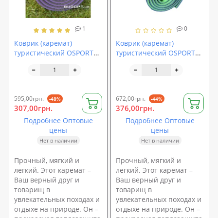
1
0
Коврик (каремат)
Коврик (каремат)
туристический OSPORT
туристический OSPORT
Карпаты 12мм (FI-0109)
Карпаты с фольгой 10мм
(FI-0109-1)
595,00грн.
672,00грн.
-48%
-44%
307,00грн.
376,00грн.
Подробнее Оптовые
Подробнее Оптовые
цены
цены
Нет в наличии
Нет в наличии
Прочный, мягкий и
Прочный, мягкий и
легкий. Этот каремат –
легкий. Этот каремат –
Ваш верный друг и
Ваш верный друг и
товарищ в
товарищ в
увлекательных походах и
увлекательных походах и
отдыхе на природе. Он –
отдыхе на природе. Он –