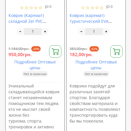
0
0
Коврик (Каремат)
Коврик (каремат)
складной Zel PVC
туристический EVA
180х60см, толщина 20мм
180х50х0.6см Profi (MS
1498)
1 184,00грн.
383,00грн.
-20%
-52%
950,00грн.
182,00грн.
Подробнее Оптовые
Подробнее Оптовые
цены
цены
Нет в наличии
Нет в наличии
Уникальный
Коврики подойдут для
складывающийся коврик
различных занятий
станет незаменимым
спортом. Благодаря
помощником тем людям,
свойствам материала и
кто не мыслит своей
компактность позволяют
жизни без
транспортировать куда
туризма, спорта,
бы вы пожелали.
тренировок и активно