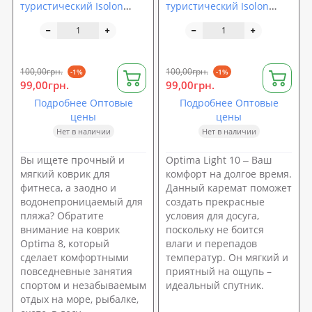
туристический Isolon
туристический Isolon
Optima
Optima Light 10
100,00грн.
100,00грн.
-1%
-1%
99,00грн.
99,00грн.
Подробнее Оптовые
Подробнее Оптовые
цены
цены
Нет в наличии
Нет в наличии
Вы ищете прочный и
Optima Light 10 ‒ Ваш
мягкий коврик для
комфорт на долгое время.
фитнеса, а заодно и
Данный каремат поможет
водонепроницаемый для
создать прекрасные
пляжа? Обратите
условия для досуга,
внимание на коврик
поскольку не боится
Optima 8, который
влаги и перепадов
сделает комфортными
температур. Он мягкий и
повседневные занятия
приятный на ощупь –
спортом и незабываемым
идеальный спутник.
отдых на море, рыбалке,