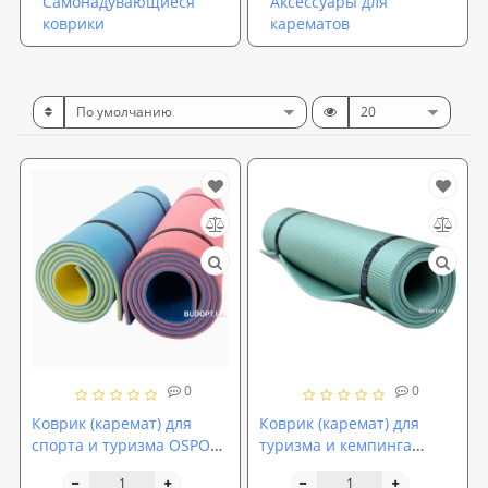
Самонадувающиеся
Аксессуары для
коврики
карематов
0
0
Коврик (каремат) для
Коврик (каремат) для
спорта и туризма OSPORT
туризма и кемпинга
Optima Plus (FI-0042)
Isolon Camping 8