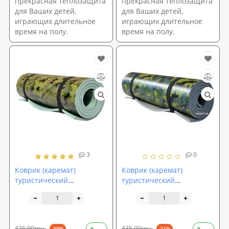
прекрасная теплозащита
прекрасная теплозащита
для Ваших детей,
для Ваших детей,
играющих длительное
играющих длительное
время на полу.
время на полу.
3
0
Коврик (каремат)
Коврик (каремат)
туристический
туристический
армейский OSPORT
армейский OSPORT
Камуфляж 8мм (FI-0044)
Хантер Камуфляж 10мм
(FI-0085)
426,00грн.
435,00грн.
-39%
-21%