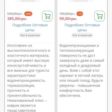
534,00грн.
100,00грн.
-28%
-1%
385,00грн.
99,00грн.
Подробнее Оптовые
Подробнее Оптовые
цены
цены
Нет в наличии
Нет в наличии
Изготовлен из
Водонепроницаемая и
высокотехнологичного и
теплоизолирующая
эластичного материала,
поверхность не даст
который имеет высокую
замерзнуть даже в самый
износоустойчивость и
холодный и дождливый
все важные для туриста
день. Взяв с собой этот
характеристики:
каремат в летний лагерь
водонепрницаемость,
или пеший поход, будьте
термоизоляция,
уверены - повышенная
прочность и
комфортность Вам
презентабельность.
обеспечена.
Немаловажный плюс –
коврик является
представителем