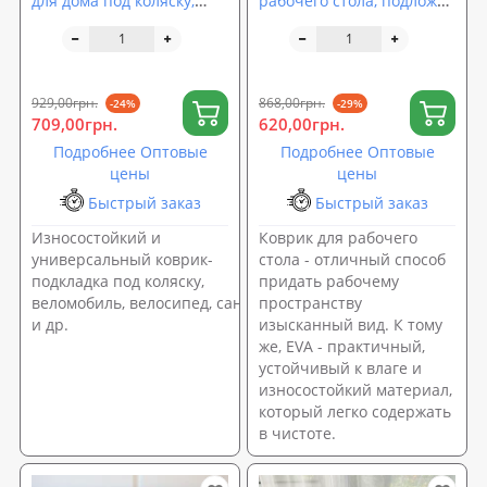
для дома под коляску,
рабочего стола, подложка
санки и веломобиль
на рабочий стол 100х60
120х70 см EVA OSPORT
см OSPORT (R-00063)
(OF-0259)
929,00грн.
868,00грн.
-24%
-29%
709,00грн.
620,00грн.
Подробнее Оптовые
Подробнее Оптовые
цены
цены
Быстрый заказ
Быстрый заказ
Износостойкий и
Коврик для рабочего
универсальный коврик-
стола - отличный способ
подкладка под коляску,
придать рабочему
веломобиль, велосипед, санки
пространству
и др.
изысканный вид. К тому
же, EVA - практичный,
устойчивый к влаге и
износостойкий материал,
который легко содержать
в чистоте.