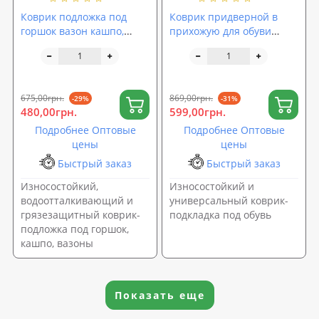
Коврик подложка под
Коврик придверной в
горшок вазон кашпо,
прихожую для обуви
водоотталкивающий
грязезащитный 100х60
грязезащитный OSPORT
см OSPORT EVA (R-00040)
80х60 см (R-00047)
675,00грн.
869,00грн.
-29%
-31%
480,00грн.
599,00грн.
Подробнее Оптовые
Подробнее Оптовые
цены
цены
Быстрый заказ
Быстрый заказ
Износостойкий,
Износостойкий и
водоотталкивающий и
универсальный коврик-
грязезащитный коврик-
подкладка под обувь
подложка под горшок,
кашпо, вазоны
Показать еще