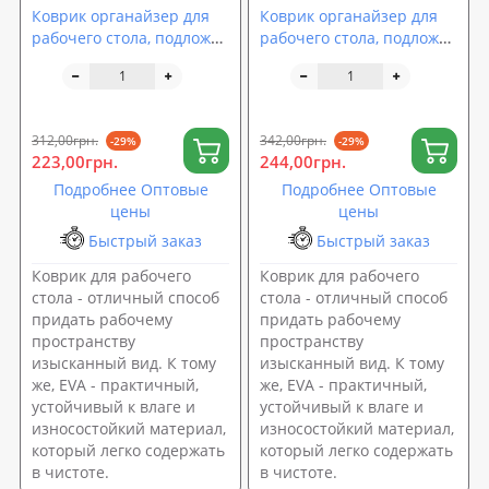
Коврик органайзер для
Коврик органайзер для
рабочего стола, подложка
рабочего стола, подложка
на рабочий стол 50х40 см
на рабочий стол 60х40 см
OSPORT (R-00059)
OSPORT (R-00060)
312,00грн.
342,00грн.
-29%
-29%
223,00грн.
244,00грн.
Подробнее Оптовые
Подробнее Оптовые
цены
цены
Быстрый заказ
Быстрый заказ
Коврик для рабочего
Коврик для рабочего
стола - отличный способ
стола - отличный способ
придать рабочему
придать рабочему
пространству
пространству
изысканный вид. К тому
изысканный вид. К тому
же, EVA - практичный,
же, EVA - практичный,
устойчивый к влаге и
устойчивый к влаге и
износостойкий материал,
износостойкий материал,
который легко содержать
который легко содержать
в чистоте.
в чистоте.