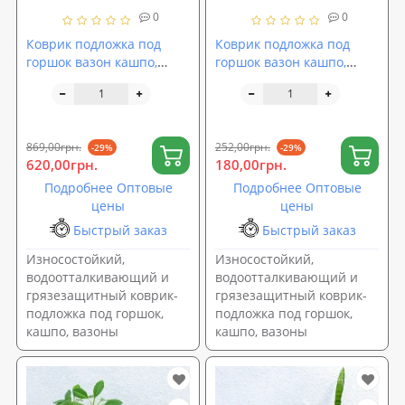
0
0
Коврик подложка под
Коврик подложка под
горшок вазон кашпо,
горшок вазон кашпо,
водоотталкивающий
водоотталкивающий
грязезащитный OSPORT
грязезащитный OSPORT
100х60 см (R-00046)
40x30 см (R-00051)
869,00грн.
252,00грн.
-29%
-29%
620,00грн.
180,00грн.
Подробнее Оптовые
Подробнее Оптовые
цены
цены
Быстрый заказ
Быстрый заказ
Износостойкий,
Износостойкий,
водоотталкивающий и
водоотталкивающий и
грязезащитный коврик-
грязезащитный коврик-
подложка под горшок,
подложка под горшок,
кашпо, вазоны
кашпо, вазоны