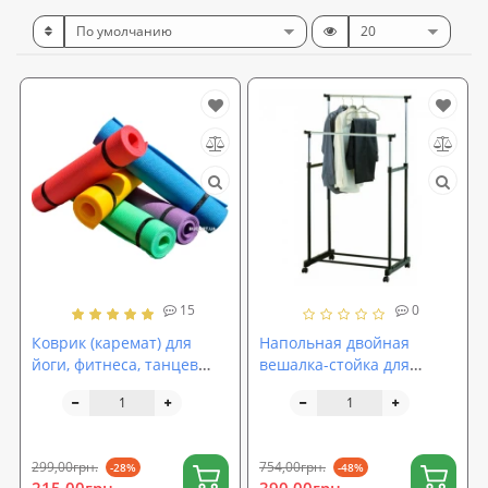
15
0
Коврик (каремат) для
Напольная двойная
йоги, фитнеса, танцев
вешалка-стойка для
OSPORT Колибри (FI-0077)
одежды 62*37*130см
Stenson (R29746)
299,00грн.
754,00грн.
-28%
-48%
215,00грн.
390,00грн.