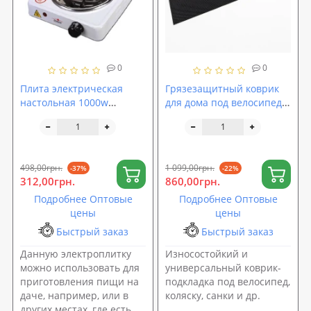
0
0
Плита электрическая
Грязезащитный коврик
настольная 1000w
для дома под велосипед,
Stenson (ME-0012S)
коляску и санки 160х60 см
EVA OSPORT (OF-0258)
498,00грн.
1 099,00грн.
-37%
-22%
312,00грн.
860,00грн.
Подробнее Оптовые
Подробнее Оптовые
цены
цены
Быстрый заказ
Быстрый заказ
Данную электроплитку
Износостойкий и
можно использовать для
универсальный коврик-
приготовления пищи на
подкладка под велосипед,
даче, например, или в
коляску, санки и др.
других местах, где есть