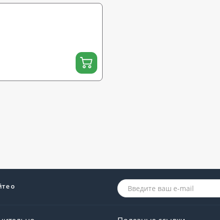
йте о