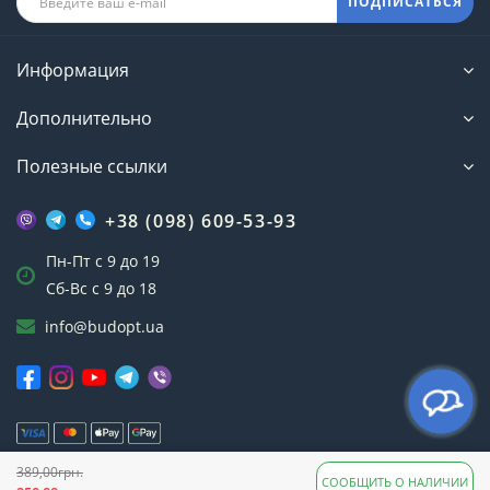
ПОДПИСАТЬСЯ
Информация
Дополнительно
Полезные ссылки
+38 (098) 609-53-93
Пн-Пт с 9 до 19
Сб-Вс с 9 до 18
info@budopt.ua
389,00грн.
Интернет-магазин БудОпт™ © 2023
СООБЩИТЬ О НАЛИЧИИ