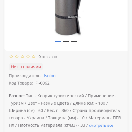
0 отзывов
Нет в наличии
Производитель:
Isolon
Код Товара:
FI-0062
Разное:
Тип -
Коврик туристический /
Применение -
Туризм /
Цвет -
Разные цвета /
Длина (см) -
180 /
Ширина (см) -
60 /
Вес, г -
360 /
Страна-производитель
товара -
Украина /
Толщина (мм) -
10 /
Материал -
ППЭ
НХ /
Плотность материала (кг/м3) -
33 /
смотреть все