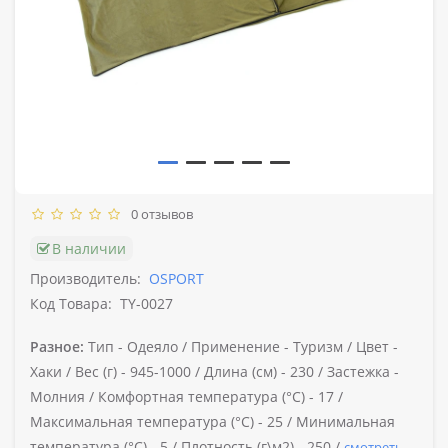
0 отзывов
В наличии
Производитель:
OSPORT
Код Товара:
TY-0027
Разное:
Тип -
Одеяло /
Применение -
Туризм /
Цвет -
Хаки /
Вес (г) -
945-1000 /
Длина (см) -
230 /
Застежка -
Молния /
Комфортная температура (°C) -
17 /
Максимальная температура (°C) -
25 /
Минимальная
температура (°C) -
5 /
Плотность (г\м2) -
250 /
смотреть