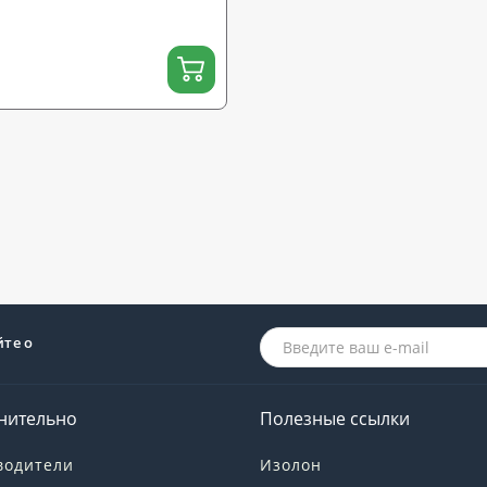
йте о
нительно
Полезные ссылки
водители
Изолон