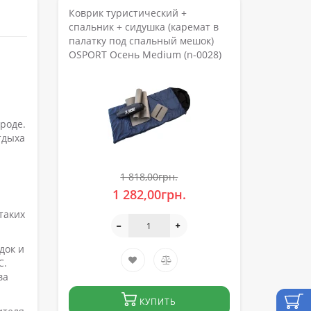
Коврик туристический +
спальник + сидушка (каремат в
палатку под спальный мешок)
OSPORT Осень Medium (n-0028)
роде.
тдыха
1 818,00грн.
1 282,00грн.
таких
док и
C.
ва
КУПИТЬ