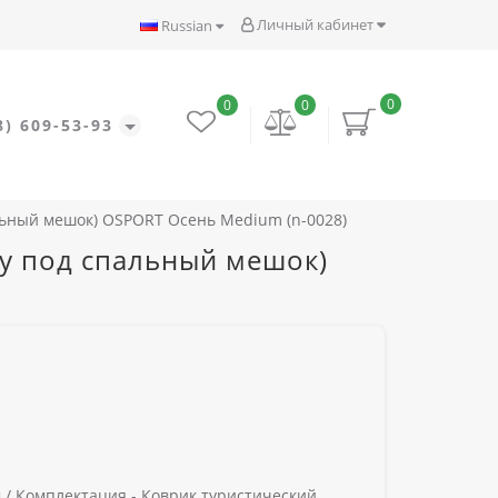
Личный кабинет
Russian
0
0
0
8) 609-53-93
альный мешок) OSPORT Осень Medium (n-0028)
ку под спальный мешок)
 /
Комплектация -
Коврик туристический,