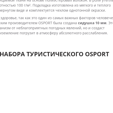
цаемой ткани на основе полиэстеровых волокон. В роли утепл
тностью 100 г/м². Подкладка изготовлена из мягкого и теплого
вернутом виде и комплектуется чехлом однотонной окраски.
здоровье, так как это один из самых важных факторов человеч
нским производителем OSPORT была создана
сидушка 10 мм
. Эт
анизм от неблагоприятных погодных явлений, но и создаст
иземление погрузит в атмосферу абсолютного расслабления.
НАБОРА ТУРИСТИЧЕСКОГО OSPORT