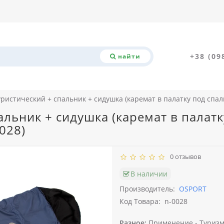
+38 (09
найти
уристический + спальник + сидушка (каремат в палатку под сп
альник + сидушка (каремат в палат
028)
0 отзывов
В наличии
Производитель:
OSPORT
Код Товара:
n-0028
Разное:
Применение -
Туризм