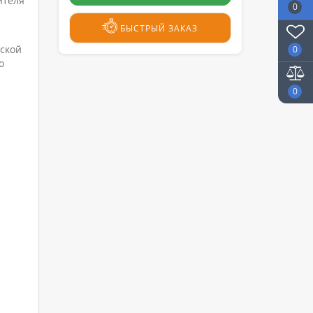
ителя
0
БЫСТРЫЙ ЗАКАЗ
еской
0
о
0