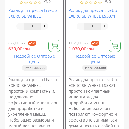
0
0
Ролик для пресса LiveUp
Ролик для пресса LiveUp
EXERCISE WHEEL
EXERCISE WHEEL LS3371
622,00грн.
1 029,00грн.
--0%
--0%
623,00грн.
1 030,00грн.
Подробнее Оптовые
Подробнее Оптовые
цены
цены
Нет в наличии
Нет в наличии
Ролик для пресса LiveUp
Ролик для пресса LiveUp
EXERCISE WHEEL –
EXERCISE WHEEL LS3371 –
простой и компактный,
простой компактный
но довольно
инвентарь для
эффективный инвентарь
проработки мышц.
для проработки и
Небольшие размеры
укрепления мышц.
позволяют комфортно и
Небольшие размеры и
эффективно заниматься
малый вес позволяют
дома и носить с собой на