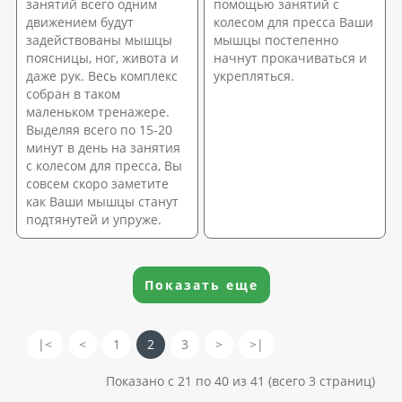
занятий всего одним
помощью занятий с
движением будут
колесом для пресса Ваши
задействованы мышцы
мышцы постепенно
поясницы, ног, живота и
начнут прокачиваться и
даже рук. Весь комплекс
укрепляться.
собран в таком
маленьком тренажере.
Выделяя всего по 15-20
минут в день на занятия
с колесом для пресса, Вы
совсем скоро заметите
как Ваши мышцы станут
подтянутей и упруже.
Показать еще
|<
<
1
2
3
>
>|
Показано с 21 по 40 из 41 (всего 3 страниц)