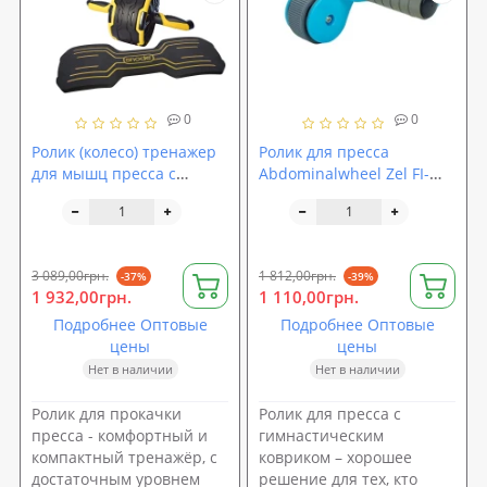
0
0
Ролик (колесо) тренажер
Ролик для пресса
для мышц пресса с
Abdominalwheel Zel FI-
возвратным механизмом
5950-B, с ковриком EVA
Profi (MS 2788)
3 089,00грн.
1 812,00грн.
-37%
-39%
1 932,00грн.
1 110,00грн.
Подробнее Оптовые
Подробнее Оптовые
цены
цены
Нет в наличии
Нет в наличии
Ролик для прокачки
Ролик для пресса с
пресса - комфортный и
гимнастическим
компактный тренажёр, с
ковриком – хорошее
достаточным уровнем
решение для тех, кто