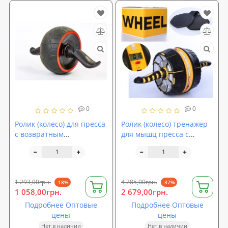
0
0
Ролик (колесо) для пресса
Ролик (колесо) тренажер
с возвратным
для мышц пресса с
механизмом Zelart (FI-
возвратным механизмом
7066)
Profi (MS 2787)
1 293,00грн.
4 285,00грн.
-18%
-37%
1 058,00грн.
2 679,00грн.
Подробнее Оптовые
Подробнее Оптовые
цены
цены
Нет в наличии
Нет в наличии