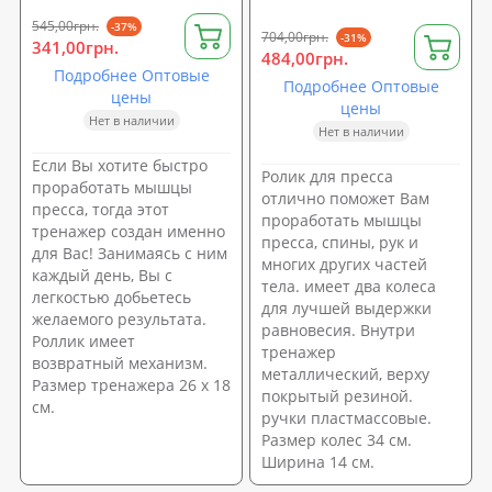
545,00грн.
-37%
704,00грн.
-31%
341,00грн.
484,00грн.
Подробнее Оптовые
Подробнее Оптовые
цены
цены
Нет в наличии
Нет в наличии
Если Вы хотите быстро
Ролик для пресса
проработать мышцы
отлично поможет Вам
пресса, тогда этот
проработать мышцы
тренажер создан именно
пресса, спины, рук и
для Вас! Занимаясь с ним
многих других частей
каждый день, Вы с
тела. имеет два колеса
легкостью добьетесь
для лучшей выдержки
желаемого результата.
равновесия. Внутри
Роллик имеет
тренажер
возвратный механизм.
металлический, верху
Размер тренажера 26 х 18
покрытый резиной.
см.
ручки пластмассовые.
Размер колес 34 см.
Ширина 14 см.