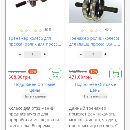
0
0
Тренажер колесо для
Тренажер ролик (колесо)
пресса (ролик для преса)
для мышц пресса OSPORT
Profi (MS 0086 - 1)
(MS 2212-1)
729,00грн.
672,00грн.
-30%
-30%
508,00грн.
471,00грн.
Подробнее Оптовые
Подробнее Оптовые
цены
цены
Нет в наличии
Нет в наличии
Колесо для отжиманий
Данный тренажер
предназначено для
поможет Вам накачать
проработки мышц почти
мышцы живота, ягодиц,
всего тела. Во время
ног, поясницы и плеч. С