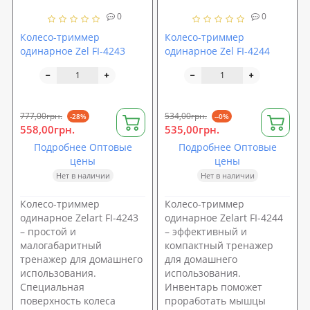
0
0
Колесо-триммер
Колесо-триммер
одинарное Zel FI-4243
одинарное Zel FI-4244
777,00грн.
534,00грн.
-28%
--0%
558,00грн.
535,00грн.
Подробнее Оптовые
Подробнее Оптовые
цены
цены
Нет в наличии
Нет в наличии
Колесо-триммер
Колесо-триммер
одинарное Zelart FI-4243
одинарное Zelart FI-4244
– простой и
– эффективный и
малогабаритный
компактный тренажер
тренажер для домашнего
для домашнего
использования.
использования.
Специальная
Инвентарь поможет
поверхность колеса
проработать мышцы