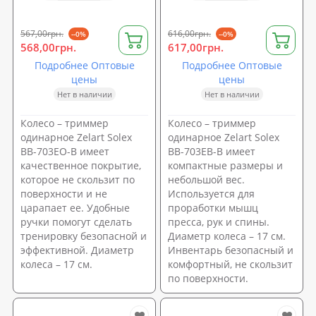
567,00грн.
616,00грн.
--0%
--0%
568,00грн.
617,00грн.
Подробнее Оптовые
Подробнее Оптовые
цены
цены
Нет в наличии
Нет в наличии
Колесо – триммер
Колесо – триммер
одинарное Zelart Solex
одинарное Zelart Solex
BB-703EO-B имеет
BB-703EВ-B имеет
качественное покрытие,
компактные размеры и
которое не скользит по
небольшой вес.
поверхности и не
Используется для
царапает ее. Удобные
проработки мышц
ручки помогут сделать
пресса, рук и спины.
тренировку безопасной и
Диаметр колеса – 17 см.
эффективной. Диаметр
Инвентарь безопасный и
колеса – 17 см.
комфортный, не скользит
по поверхности.