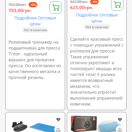
622,00грн.
--0%
702,00грн.
--0%
623,00грн.
703,00грн.
Подробнее Оптовые
Подробнее Оптовые
цены
цены
Нет в наличии
Нет в наличии
Сделайте красивый пресс
Роликовый тренажер на
с помощью упражнений с
подшипниках для пресса
роллером для пресса!
Triton - идеальный
Такие упражнения
вариант для прокачки
отлично укрепляют и
пресса. Он изготовлен из
тонизируют мышцы всех
качественного металла и
частей тела! У ролика
прочной резины.
имеется возвратный
механизм, что
значительно упростит
выполнение упражнений
новичкам.