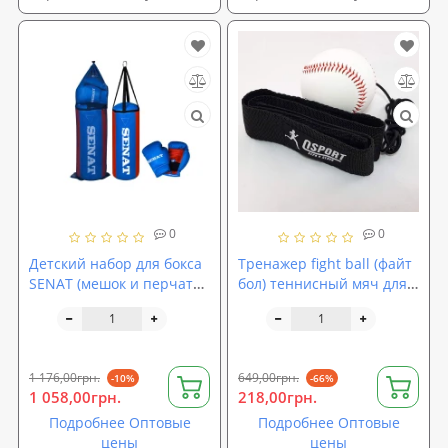
0
0
Детский набор для бокса
Тренажер fight ball (файт
SENAT (мешок и перчатки
бол) теннисный мяч для
боксерские)
бокса на резинке OSPORT
Medium (fl-0132-1)
1 176,00грн.
649,00грн.
-10%
-66%
1 058,00грн.
218,00грн.
Подробнее Оптовые
Подробнее Оптовые
цены
цены