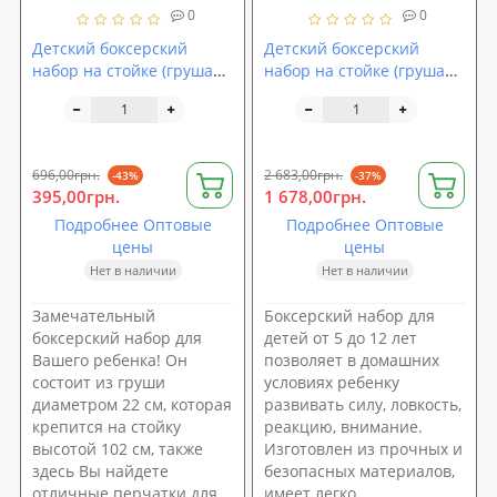
0
0
Детский боксерский
Детский боксерский
набор на стойке (груша
набор на стойке (груша
напольная с перчатками
напольная с перчатками
для детей) Profi (M 5664)
для детей) Profi (MS 0511)
696,00грн.
2 683,00грн.
-43%
-37%
395,00грн.
1 678,00грн.
Подробнее Оптовые
Подробнее Оптовые
цены
цены
Нет в наличии
Нет в наличии
Замечательный
Боксерский набор для
боксерский набор для
детей от 5 до 12 лет
Вашего ребенка! Он
позволяет в домашних
состоит из груши
условиях ребенку
диаметром 22 см, которая
развивать силу, ловкость,
крепится на стойку
реакцию, внимание.
высотой 102 см, также
Изготовлен из прочных и
здесь Вы найдете
безопасных материалов,
отличные перчатки для
имеет легко