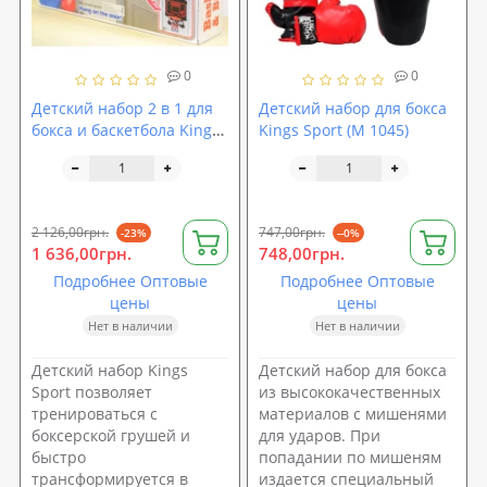
0
0
Детский набор 2 в 1 для
Детский набор для бокса
бокса и баскетбола Kings
Kings Sport (M 1045)
Sport (M 2917)
2 126,00грн.
747,00грн.
-23%
--0%
1 636,00грн.
748,00грн.
Подробнее Оптовые
Подробнее Оптовые
цены
цены
Нет в наличии
Нет в наличии
Детский набор Kings
Детский набор для бокса
Sport позволяет
из высококачественных
тренироваться с
материалов с мишенями
боксерской грушей и
для ударов. При
быстро
попадании по мишеням
трансформируется в
издается специальный