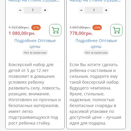
напольная с перчатками
напольная с перчатками
для детей) Profi (MS 0513)
для детей) Profi M 1072
1 727,00грн.
1 097,00грн.
-37%
-29%
1 080,00грн.
778,00грн.
Подробнее Оптовые
Подробнее Оптовые
цены
цены
Нет в наличии
Нет в наличии
Боксерский набор для
Если Вы хотите сделать
детей от 5 до 12 лет
ребенка счастливым и
позволяет в домашних
сильным, подарите ему
условиях ребенку
такой боксерский набор
развивать силу, ловкость,
будущего чемпиона.
реакцию, внимание.
Яркие, стильные,
Изготовлен из прочных и
надежные, полностью
безопасных материалов,
безопасные снаряды в
имеет легко
красивой упаковке по
подстраивающуюся под
доступной цене – лучшая
рост ребенка стойку.
идея для подарка.