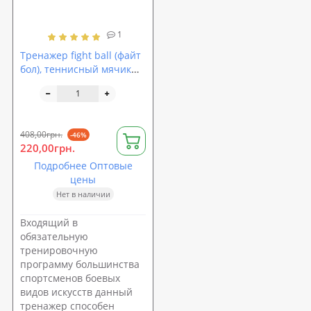
1
Тренажер fight ball (файт
бол), теннисный мячик
для бокса на резинке (SP-
0502)
408,00грн.
-46%
220,00грн.
Подробнее Оптовые
цены
Нет в наличии
Входящий в
обязательную
тренировочную
программу большинства
спортсменов боевых
видов искусств данный
тренажер способен