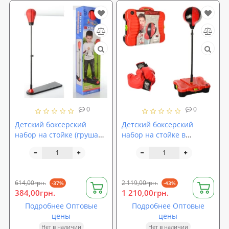
0
0
Детский боксерский
Детский боксерский
набор на стойке (груша
набор на стойке в
напольная) для детей М
чемодане Kings Sport (M
1082
2918)
614,00грн.
2 119,00грн.
-37%
-43%
384,00грн.
1 210,00грн.
Подробнее Оптовые
Подробнее Оптовые
цены
цены
Нет в наличии
Нет в наличии