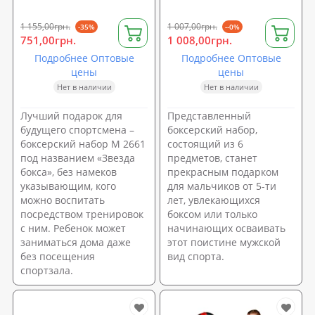
1 155,00грн.
1 007,00грн.
-35%
--0%
751,00грн.
1 008,00грн.
Подробнее Оптовые
Подробнее Оптовые
цены
цены
Нет в наличии
Нет в наличии
Лучший подарок для
Представленный
будущего спортсмена –
боксерский набор,
боксерский набор M 2661
состоящий из 6
под названием «Звезда
предметов, станет
бокса», без намеков
прекрасным подарком
указывающим, кого
для мальчиков от 5-ти
можно воспитать
лет, увлекающихся
посредством тренировок
боксом или только
с ним. Ребенок может
начинающих осваивать
заниматься дома даже
этот поистине мужской
без посещения
вид спорта.
спортзала.