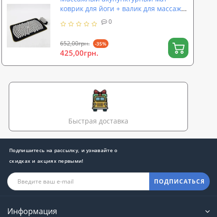
коврик для йоги + валик для массажа
спины/шеи/ног/тела OSPORT Yoga
0
Relax (apl-012)
652,00грн.
-35%
425,00грн.
Быстрая доставка
Подпишитесь на рассылку, и узнавайте о
скидках и акциях первыми!
ПОДПИСАТЬСЯ
Информация