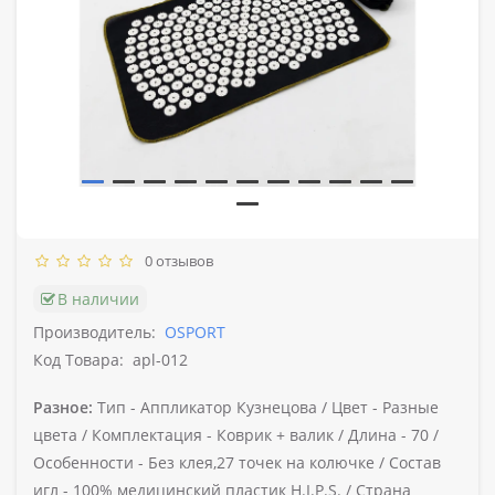
0 отзывов
В наличии
Производитель:
OSPORT
Код Товара:
apl-012
Разное:
Тип -
Аппликатор Кузнецова /
Цвет -
Разные
цвета /
Комплектация -
Коврик + валик /
Длина -
70 /
Особенности -
Без клея,27 точек на колючке /
Состав
игл -
100% медицинский пластик H.I.P.S. /
Страна