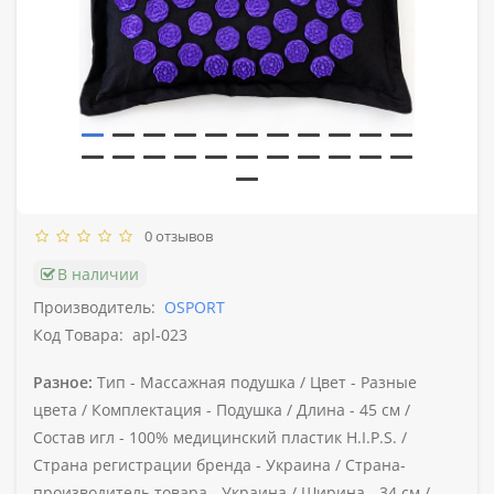
0 отзывов
В наличии
Производитель:
OSPORT
Код Товара:
apl-023
Разное:
Тип -
Массажная подушка /
Цвет -
Разные
цвета /
Комплектация -
Подушка /
Длина -
45 см /
Состав игл -
100% медицинский пластик H.I.P.S. /
Страна регистрации бренда -
Украина /
Страна-
производитель товара -
Украина /
Ширина -
34 см /