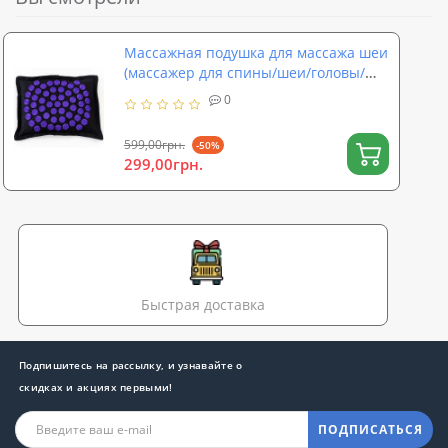
Массажная подушка для массажа шеи
(массажер для спины/шеи/головы/
ног/стоп/тела) OSPORT Lotus Eco (apl-
0
023)
599,00грн.
-50%
299,00грн.
Быстрая доставка
Подпишитесь на рассылку, и узнавайте о
скидках и акциях первыми!
ПОДПИСАТЬСЯ