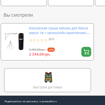
Вы смотрели
Боксерская груша (мешок для бокса)
кирза 1м + кронштейн (крепление) +
подвес (цепь) OSPORT Set 123 (n-0156)
0
3 269,00грн.
-29%
2 334,00грн.
Быстрая доставка
Подпишитесь на рассылку, и узнавайте о