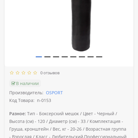
0 отзывов
В наличии
Производитель:
OSPORT
Код Товара:
n-0153
Разное:
Тип -
Боксерский мешок /
Цвет -
Черный /
Высота (см) -
120 /
Диаметр (см) -
33 /
Комплектация -
Груша, кронштейн /
Вес, кг -
20-26 /
Возрастная группа
-
Взрослая /
Класс -
Любительский,Профессиональный