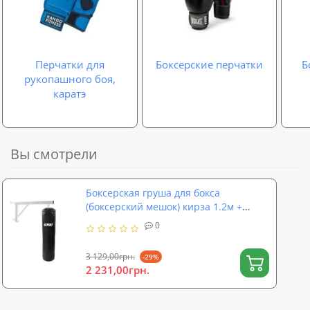
Перчатки для
Боксерские перчатки
Б
рукопашного боя,
каратэ
Вы смотрели
Боксерская груша для бокса
(боксерский мешок) кирза 1.2м +
кронштейн (крепление) OSPORT Set
0
120 (n-0153)
3 129,00грн.
-29%
2 231,00грн.