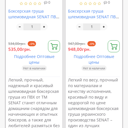
0
0
Боксерская груша
Боксерская груша
шлемовидная SENAT ПВХ,
шлемовидная SENAT ПВХ,
70 см
88 см
534,00грн.
947,00грн.
--0%
--0%
535,00грн.
948,00грн.
Подробнее Оптовые
Подробнее Оптовые
цены
цены
Нет в наличии
Нет в наличии
Легкий, прочный,
Легкий по весу, прочный
надежный и красивый
по материалам и
шлемовидная боксерская
качеству исполнения,
груша из ПВХ от ТМ
красивый по виду и
SENAT станет отличным
недорогой по цене
домашним снарядом для
шлемовидная боксерская
начинающих и опытных
груша украинского
боксеров, а также для
производства SENAT –
любителей размяться без
один из лучших