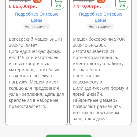
6 664,00грн.
7 109,00грн.
--0%
--0%
6 665,00грн.
7 110,00грн.
Подробнее Оптовые
Подробнее Оптовые
цены
цены
Нет в наличии
Нет в наличии
Боксерский мешок SPURT
Мешок боксёрский SPURT
200х40 имеет
200х40 SPK200К
цилиндрическую форму,
изготавливается из
вес 115 кг и изготовлен
прочного материала,
из высокопрочных
имеет плотную набивку
материалов, способных
из тканевого
выдержать высокую
наполнителя,
нагрузку. Мешок имеет
классическую
кольцо для продевания
цилиндрическую форму и
узла крепления. Цепь для
яркий дизайн.
крепления в наборе не
Габаритные размеры
предоставляется.
позволяют размещать
его, как в спортивном
зале, так и дома.