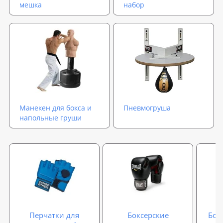
мешка
набор
Манекен для бокса и
Пневмогруша
напольные груши
Перчатки для
Боксерские
Бок