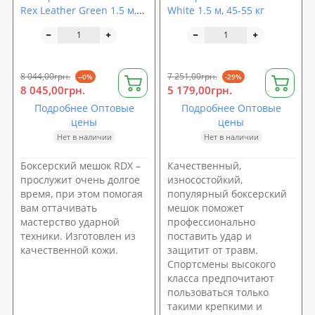
Rex Leather Green 1.5 м,
White 1.5 м, 45-55 кг
45-55 кг 40250
8 044,00грн.
7 251,00грн.
--0%
-29%
8 045,00грн.
5 179,00грн.
Подробнее Оптовые
Подробнее Оптовые
цены
цены
Нет в наличии
Нет в наличии
Боксерский мешок RDX –
Качественный,
прослужит очень долгое
износостойкий,
время, при этом помогая
популярный боксерский
вам оттачивать
мешок поможет
мастерство ударной
профессионально
техники. Изготовлен из
поставить удар и
качественной кожи.
защитит от травм.
Спортсмены высокого
класса предпочитают
пользоваться только
такими крепкими и