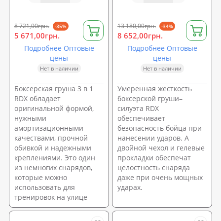
8 721,00грн.
13 180,00грн.
-35%
-34%
5 671,00грн.
8 652,00грн.
Подробнее Оптовые
Подробнее Оптовые
цены
цены
Нет в наличии
Нет в наличии
Боксерская груша 3 в 1
Умеренная жесткость
RDX обладает
боксерской груши–
оригинальной формой,
силуэта RDX
нужными
обеспечивает
амортизационными
безопасность бойца при
качествами, прочной
нанесении ударов. А
обивкой и надежными
двойной чехол и гелевые
креплениями. Это один
прокладки обеспечат
из немногих снарядов,
целостность снаряда
которые можно
даже при очень мощных
использовать для
ударах.
тренировок на улице