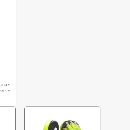
яться
езным