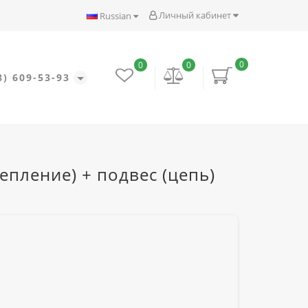
Личный кабинет
Russian
0
0
0
8) 609-53-93
епление) + подвес (цепь)