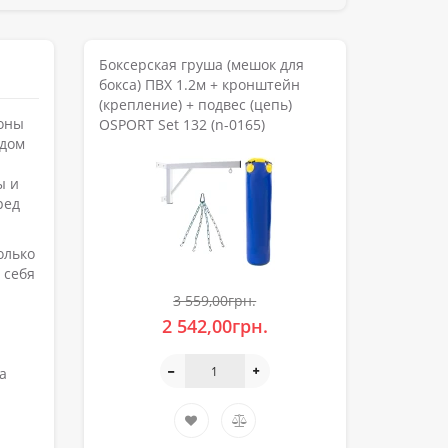
Боксерская груша (мешок для
бокса) ПВХ 1.2м + кронштейн
(крепление) + подвес (цепь)
роны
OSPORT Set 132 (n-0165)
ядом
ы и
ред
олько
 себя
3 559,00грн.
2 542,00грн.
а