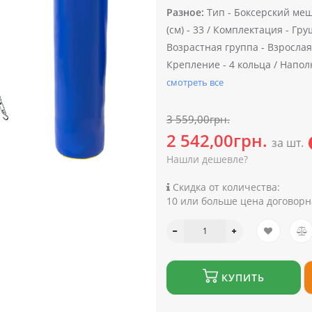
Разное:
Тип -
Боксерский меш
(см) -
33 /
Комплектация -
Груш
Возрастная группа -
Взрослая
Крепление -
4 кольца /
Напол
смотреть все
3 559,00грн.
2 542,00грн.
за шт.
Нашли дешевле?
Скидка от количества:
10 или больше цена договорн
КУПИТЬ