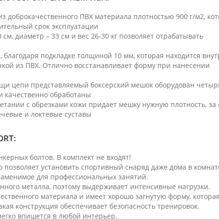
из доброкачественного ПВХ материала плотностью 900 г/м2, ко
ительный срок эксплуатации
 см, диаметр – 33 см и вес 26-30 кг позволяет отрабатывать
, благодаря подкладке толщиной 10 мм, которая находится внут
кой из ПВХ. Отлично восстанавливает форму при нанесении
щи цепи представляемый боксерский мешок оборудован четыр
 и качественно обработаны
четании с обрезками кожи придает мешку нужную плотность, за 
лечевые и локтевые суставы
ORT:
анкерных болтов. В комплект не входят!
то позволяет установить спортивный снаряд даже дома в комнат
езаменимое для профессиональных занятий.
енного металла, поэтому выдерживает интенсивные нагрузки.
ественного материала и имеет хорошо загнутую форму, котора
Такая конструкция обеспечивает безопасность тренировок.
легко впишется в любой интерьер.