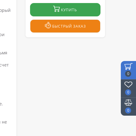
торый
КУПИТЬ
БЫСТРЫЙ ЗАКАЗ
ри
ьмя
счет
0
0
е.
0
я не