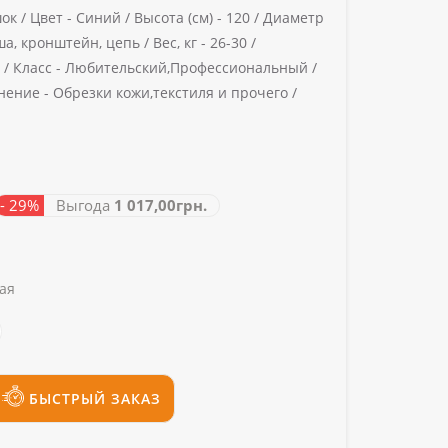
ок /
Цвет -
Синий /
Высота (см) -
120 /
Диаметр
а, кронштейн, цепь /
Вес, кг -
26-30 /
 /
Класс -
Любительский,Профессиональный /
нение -
Обрезки кожи,текстиля и прочего /
- 29%
Выгода
1 017,00грн.
ая
БЫСТРЫЙ ЗАКАЗ