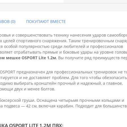
ВОВ (0)
ПОКУПАЮТ ВМЕСТЕ
оровья и совершенствовать технику нанесения ударов самообо
их целей спортивного снаряжения. Таким тренировочным снар
тся особой популярностью среди любителей и профессионалов
зволяет отрабатывать прямые и боковые удары на уровне голов
ком мешке OSPORT
Lite 1.2м
, Вы получите ряд преимуществ пе
 OSPORT предназначен для профессиональных тренировок не т
онтируется и не доставляет проблем. Для того чтобы обезопасить
бходимо выбирать кронштейн прочный и надежный, а главное,
омощи двух и менее болтов.
 боксерской груши. Оснащена четырьмя прочными кольцами и
а подвеса — 42 см, включая карабин. Подходит для большинств
А OSPORT LITE 1.2М ПВХ: