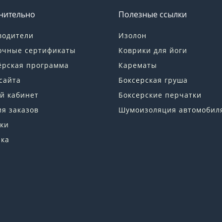
нительно
Полезные ссылки
водители
Изолон
очные сертификаты
Коврики для йоги
ёрская программа
Карематы
сайта
Боксерская груша
й кабинет
Боксерские перчатки
я заказов
Шумоизоляция автомобил
ки
лка