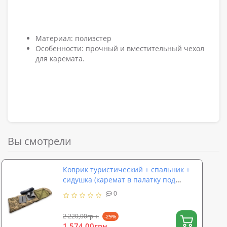
Материал: полиэстер
Особенности: прочный и вместительный чехол
для каремата.
Вы смотрели
Коврик туристический + спальник +
сидушка (каремат в палатку под
спальный мешок) OSPORT Lite Зима
0
(n-0016)
2 220,00грн.
-29%
1 574,00грн.