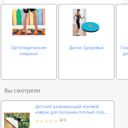
Ортопедические
Диски Здоровья
Ги
коврики
дл
Вы смотрели
Детский развивающий игровой
коврик для ползания (теплый пол)
OSPORT (M 3511)
0