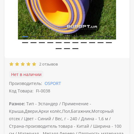
2 отзывов
Нет в наличии
Производитель:
OSPORT
Код Товара:
FI-0038
Разное:
Тип -
Эспандер /
Применение -
Крыша,Двери,Арки колёс,Пол,Багажник,Моторный
отсек /
Цвет -
Синий /
Вес, г -
240 /
Длина -
1,6 м /
Страна-производитель товара -
Китай /
Ширина -
100
см /
Материал -
Металл,Дерево /
Плотность материала