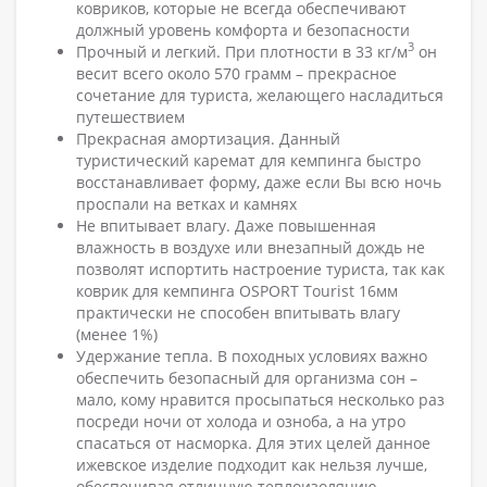
ковриков, которые не всегда обеспечивают
должный уровень комфорта и безопасности
3
Прочный и легкий. При плотности в 33 кг/м
он
весит всего около 570 грамм – прекрасное
сочетание для туриста, желающего насладиться
путешествием
Прекрасная амортизация. Данный
туристический каремат для кемпинга быстро
восстанавливает форму, даже если Вы всю ночь
проспали на ветках и камнях
Не впитывает влагу. Даже повышенная
влажность в воздухе или внезапный дождь не
позволят испортить настроение туриста, так как
коврик для кемпинга OSPORT Tourist 16мм
практически не способен впитывать влагу
(менее 1%)
Удержание тепла. В походных условиях важно
обеспечить безопасный для организма сон –
мало, кому нравится просыпаться несколько раз
посреди ночи от холода и озноба, а на утро
спасаться от насморка. Для этих целей данное
ижевское изделие подходит как нельзя лучше,
обеспечивая отличную теплоизоляцию