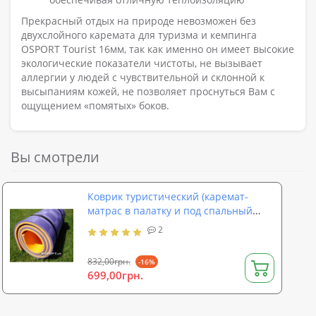
Прекрасный отдых на природе невозможен без
двухслойного каремата для туризма и кемпинга
OSPORT Tourist 16мм, так как именно он имеет высокие
экологические показатели чистоты, не вызывает
аллергии у людей с чувствительной и склонной к
высыпаниям кожей, не позволяет проснуться Вам с
ощущением «помятых» боков.
Вы смотрели
Коврик туристический (каремат-
матрас в палатку и под спальный
мешок) OSPORT Tourist 16мм (FI-0038)
2
832,00грн.
-16%
699,00грн.